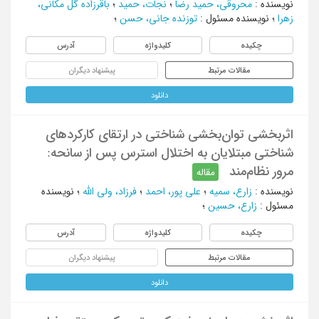
نویسنده
:
محروقی، حمید رضا
؛
نجات، حمید
؛
باقرزاده گل مکانی،
زهرا
؛
نویسنده مسئول
:
توزنده جانی، حسن
؛
چکیده
کلیدواژه
آدرس
مقالات مرتبط
پیشنهاد دیگران
دانلود
اثربخشی توان‌بخشی شناختی در ارتقای کارکردهای
شناختی مبتلایان به اختلال استرس پس از سانحه:
مرور نظام‌مند
مقاله
نویسنده
:
زارع، سمیه
؛
علی پور، احمد
؛
فرزاد، ولی الله
؛
نویسنده
مسئول
:
زارع، حسین
؛
چکیده
کلیدواژه
آدرس
مقالات مرتبط
پیشنهاد دیگران
دانلود