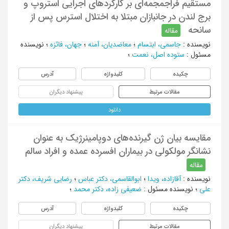
مستقیم فراجمجمه‌ای بر کارکردهای اجرایی استروپ و
برج لندن در جانبازان مبتلا به اختلال استرس پس از
سانحه
مقاله
نویسنده
:
جاسمی، ابتسام
؛
معاضدیان، آمنه
؛
جهان، فائزه
؛
نویسنده
مسئول
:
ستوده اصل، نعمت
؛
چکیده
کلیدواژه
آدرس
مقالات مرتبط
پیشنهاد دیگران
دانلود
مقایسه بیان ژن گیرنده‌های دوپامینرژیک به عنوان
نشانگر مولکولی در بیماران افسرده عمده و افراد سالم
مقاله
نویسنده
:
آقازاده، ویدا
؛
ابوالقاسمی، دکتر عباس
؛
رضایی شریف، دکتر
علی
؛
نویسنده مسئول
:
ضعیفی زاده، دکتر محمد
؛
چکیده
کلیدواژه
آدرس
مقالات مرتبط
پیشنهاد دیگران