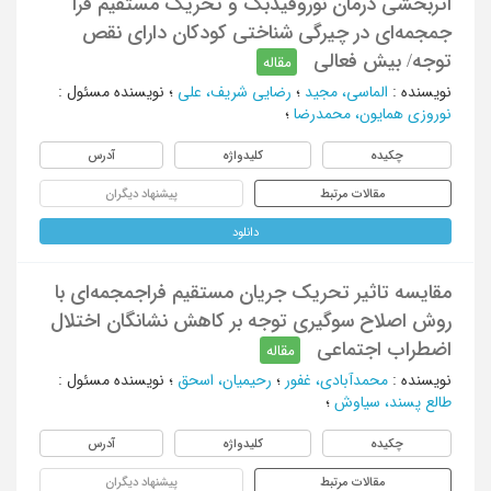
اثربخشی درمان نوروفیدبک و تحریک مستقیم فرا
جمجمه‌ای در چیرگی شناختی کودکان دارای نقص
توجه/ بیش فعالی
مقاله
نویسنده
:
الماسی، مجید
؛
رضایی شریف، علی
؛
نویسنده مسئول
:
نوروزی همایون، محمدرضا
؛
چکیده
کلیدواژه
آدرس
مقالات مرتبط
پیشنهاد دیگران
دانلود
مقایسه تاثیر تحریک جریان مستقیم فراجمجمه‌ای‌ ‌با
روش اصلاح سوگیری توجه‌ ‌بر کاهش نشانگان ‌اختلال
اضطراب اجتماعی
مقاله
نویسنده
:
محمدآبادی، غفور
؛
رحیمیان، اسحق
؛
نویسنده مسئول
:
طالع پسند، سیاوش
؛
چکیده
کلیدواژه
آدرس
مقالات مرتبط
پیشنهاد دیگران