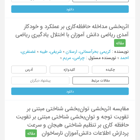
دانلود
اثربخشی مداخله حافظه‌کاری بر عملکرد و خودکار
آمدی ریاضی دانش آموزان با اختلال یادگیری ریاضی
مقاله
نویسنده
:
کریمی بحرآسمانی، ارسلان
؛
شریفی، طیبه
؛
غضنفری،
احمد
؛
نویسنده مسئول
:
چرامی، مریم
؛
چکیده
کلیدواژه
آدرس
مقالات مرتبط
پیشنهاد دیگران
دانلود
مقایسه اثربخشی توان‌بخشی شناختی مبتنی بر
تقویت توجه و توان‌بخشی شناختی مبتنی بر تقویت
حافظه کاری بر تنظیم شناختی هیجان و سرعت
پردازش اطلاعات دانش‌آموزان نارساخوان
مقاله