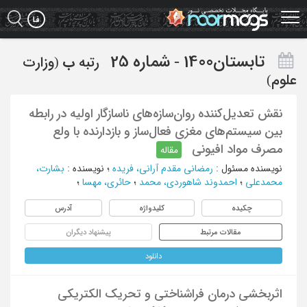
Ski
t
mai
conten
تابستان1400 - شماره 25
رتبه
ب
(وزارت
علوم)
نقش تعدیل‌کننده روان‌سازه‌های ناسازگار اولیه در رابطه
بین سیستم‌های مغزی فعال‌ساز و بازدارنده با ولع
مصرف مواد افیونی
مقاله
نویسنده مسئول
:
رمضانی مقدم آرانی، فریده
؛
نویسنده
:
بشارت،
محمدعلی
؛
احمدوند شاهوردی، محمد
؛
حائری، مهسا
؛
چکیده
کلیدواژه
آدرس
مقالات مرتبط
پیشنهاد دیگران
دانلود
اثربخشی درمان فراشناختی و تحریک الکتریکی