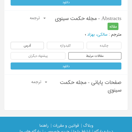
دانلود
Abstracts - مجله حکمت سینوی
ترجمه
مقاله
مترجم
:
سالکی، بهزاد
؛
چکیده
کلیدواژه
آدرس
مقالات مرتبط
پیشنهاد دیگران
دانلود
صفحات پایانی - مجله حکمت
ترجمه
سینوی
وبلاگ |
قوانین و مقررات |
راهنما
درباره پایگاه |
ارتباط با ما |
حریم خصوصی |
پایگاه های ما