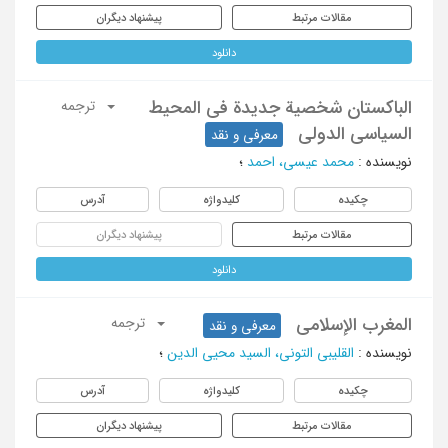
مقالات مرتبط
پیشنهاد دیگران
دانلود
الباکستان شخصیة جدیدة فی المحیط
ترجمه
السیاسی الدولی
معرفی و نقد
نویسنده
:
محمد عیسی، احمد
؛
چکیده
کلیدواژه
آدرس
مقالات مرتبط
پیشنهاد دیگران
دانلود
المغرب الإسلامی
ترجمه
معرفی و نقد
نویسنده
:
القلیبی التونی، السید محیی الدین
؛
چکیده
کلیدواژه
آدرس
مقالات مرتبط
پیشنهاد دیگران