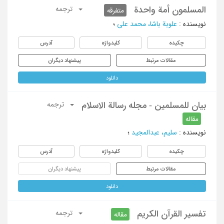
المسلمون أمة واحدة
ترجمه
متفرقه
نویسنده
:
علوبة باشا، محمد علی
؛
چکیده
کلیدواژه
آدرس
مقالات مرتبط
پیشنهاد دیگران
دانلود
بیان للمسلمین - مجله رسالة الاسلام
ترجمه
مقاله
نویسنده
:
سلیم، عبدالمجید
؛
چکیده
کلیدواژه
آدرس
مقالات مرتبط
پیشنهاد دیگران
دانلود
تفسیر القرآن الکریم
ترجمه
مقاله