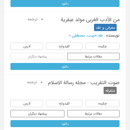
دانلود
من الأدب الغربی مولد عبقریة
ترجمه
معرفی و نقد
نویسنده
:
طه حبیب، مصطفی
؛
چکیده
کلیدواژه
آدرس
مقالات مرتبط
پیشنهاد دیگران
دانلود
صوت التقریب - مجله رسالة الاسلام
ترجمه
متفرقه
چکیده
کلیدواژه
آدرس
مقالات مرتبط
پیشنهاد دیگران
دانلود