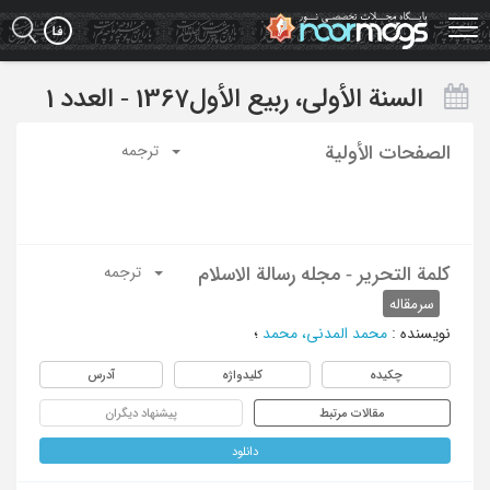
Ski
t
mai
conten
السنة الأولی، ربیع الأول1367 - العدد 1
الصفحات الأولیة
ترجمه
کلمة التحریر - مجله رسالة الاسلام
ترجمه
سرمقاله
نویسنده
:
محمد المدنی، محمد
؛
چکیده
کلیدواژه
آدرس
مقالات مرتبط
پیشنهاد دیگران
دانلود