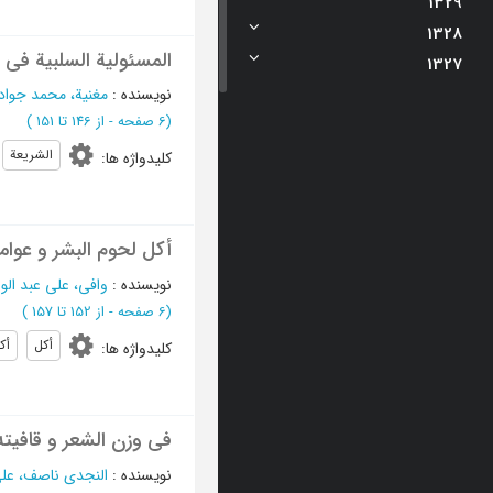
1329
1328
المسئولیة السلبیة فی ا
1327
نویسنده
:
مغنیة، محمد جواد
(‎6 صفحه -
از 146 تا 151
)
الشریعة
کلیدواژه ها
:
أکل لحوم البشر و عوام
نویسنده
:
وافی، علی عبد الو
(‎6 صفحه -
از 152 تا 157
)
أکل
أک
کلیدواژه ها
:
فی وزن الشعر و قافیته
نویسنده
:
النجدی ناصف، عل