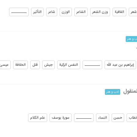
شعر
القافیة
وزن الشعر
الشاعر
الوزن
شاعر
التأثیر
ــــــــــ
ب و هنر
إبراهیم بن عبد الله
ــــــــــ
النفس الزکیة
جیش
قتل
الخلافة
عیسی
منقول
ادب و هنر
خطاب
حسن
النساء
ــــــــــ
سورة یوسف
علم الکلام