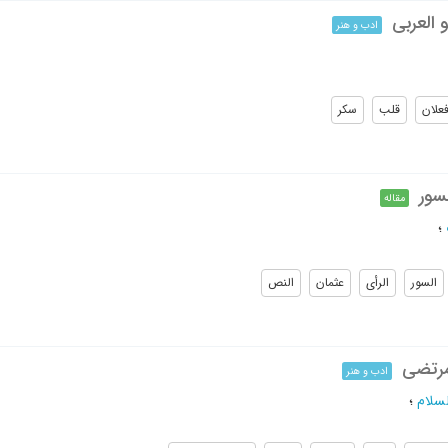
 العربی
ادب و هنر
علان
قلب
سکر
سور
مقاله
؛
السور
الرأی
عثمان
النص
مرتضی
ادب و هنر
سلام
؛