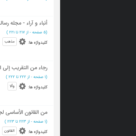
أنباء و آراء - مجله رسال
(‎5 صفحه -
از 217 تا 221
)
مذهب
کلیدواژه ها
:
رجاء من التقریب إلی ا
(‎1 صفحه -
از 222 تا 222
)
وألا
کلیدواژه ها
:
من القانون الأساسی لج
(‎1 صفحه -
از 223 تا 223
)
القانون
کلیدواژه ها
: