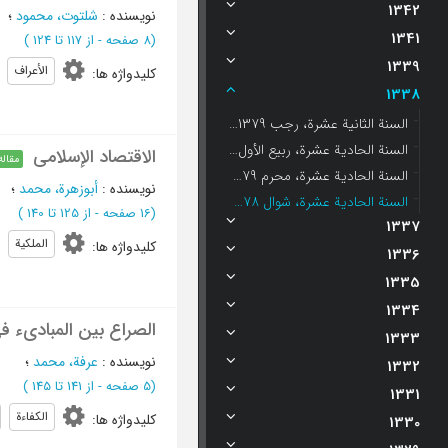
1342
نویسنده
:
شلتوت، محمود
؛
1341
(‎8 صفحه -
از 117 تا 124
)
1339
الأعراف
کلیدواژه ها
:
1338
السنة الثانیة عشرة، رجب 1379 - العدد 1
السنة الحادیة عشرة، ربیع الأول 1379 - العدد 4
الاقتصاد الإسلامی
مقاله
السنة الحادیة عشرة، محرم 1379 - العدد 3
نویسنده
:
أبوزهرة، محمد
؛
السنة الحادیة عشرة، شوال 1378 - العدد 2
(‎16 صفحه -
از 125 تا 140
)
1337
الملکیة
کلیدواژه ها
:
1336
1335
1334
الصراع بین المبادیء فی
1333
نویسنده
:
عرفة، محمد
؛
1332
(‎5 صفحه -
از 141 تا 145
)
1331
الکفاءة
کلیدواژه ها
:
1330