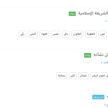
لشریعة الإسلامیة
مقاله
؛
نص
العقوبة
القانون
مال
نفس
فقهاء
النص
رأی
ل نشأته
مقاله
احد
؛
ل لحوم البشر
عشائر
کثیر
مجاعة
ادب و هنر
ی
؛