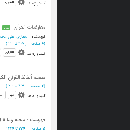
الشریف ا
کلیدواژه ها
:
معارضات القرآن
مقاله
نویسنده
:
العماری، علی محم
(‎6 صفحه -
از 207 تا 212
)
القرآن
کلیدواژه ها
:
معجم ألفاظ القرآن الکر
(‎4 صفحه -
از 213 تا 216
)
دبر
الم
کلیدواژه ها
:
فهرست - مجله رسالة ال
(‎1 صفحه -
از 224 تا 224
)