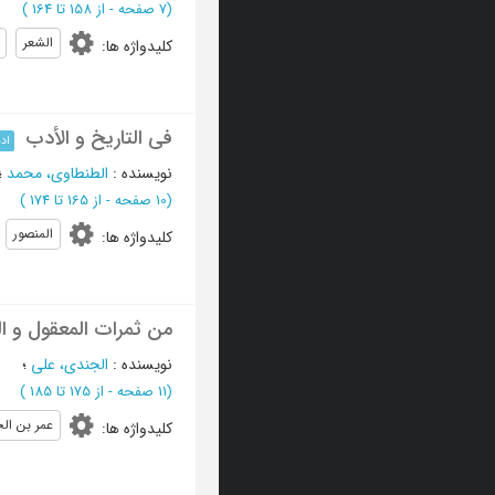
(‎7 صفحه -
از 158 تا 164
)
الشعر
کلیدواژه ها
:
فی التاریخ و الأدب
اد
نویسنده
:
الطنطاوی، محمد
؛
(‎10 صفحه -
از 165 تا 174
)
المنصور
کلیدواژه ها
:
من ثمرات المعقول و ال
نویسنده
:
الجندی، علی
؛
(‎11 صفحه -
از 175 تا 185
)
عمر بن ال
کلیدواژه ها
: