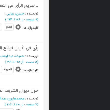
...صریح الرأی فی النحو
نویسنده
:
حسن، عباس
؛
(‎9 صفحه -
از 186 تا 194
)
النحو
ف
کلیدواژه ها
:
رأی فی تأویل فواتح ال
نویسنده
:
حمودة، عبدالوهاب
(‎5 صفحه -
از 195 تا 199
)
الحروف
کلیدواژه ها
:
حول دیوان الشریف ال
نویسنده
:
محمدهارون، عبدال
(‎7 صفحه -
از 200 تا 206
)