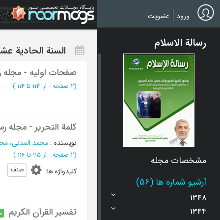
Ski
t
ورود
عضویت
mai
conten
رسالة الاسلام
السنة الحادیة عشرة، شوال 
صفحات اولیه - مجله رس
(‎2 صفحه -
از 113 تا 114
)
کلمة التحریر - مجله رسا
نویسنده
:
محمد المدنی، مح
(‎2 صفحه -
از 115 تا 116
)
مشخصات مجله
صنف
کلیدواژه ها
:
آرشیو شماره ها (56)
1348
تفسیر القرآن الکریم
1344
م