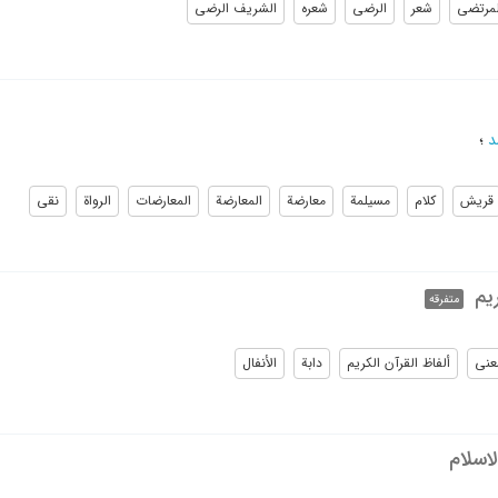
لمرتضی
شعر
الرضی
شعره
الشریف الرضی
د
؛
قریش
کلام
مسیلمة
معارضة
المعارضة
المعارضات
الرواة
نقی
یم
متفرقه
عنی
ألفاظ القرآن الکریم
دابة
الأنفال
اسلام