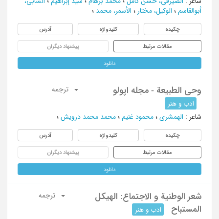
شاعر
:
الصیرفی، حسن کامل
؛
محمد برهام
؛
سید إبراهیم
؛
الشابی،
أبوالقاسم
؛
الوکیل، مختار
؛
الأسمر، محمد
؛
چکیده
کلیدواژه
آدرس
مقالات مرتبط
پیشنهاد دیگران
دانلود
وحی الطبیعة - مجله اپولو
ترجمه
ادب و هنر
شاعر
:
الهمشری
؛
محمود غنیم
؛
محمد محمد درویش
؛
چکیده
کلیدواژه
آدرس
مقالات مرتبط
پیشنهاد دیگران
دانلود
شعر الوطنیة و الاجتماع: الهیکل
ترجمه
المستباح
ادب و هنر