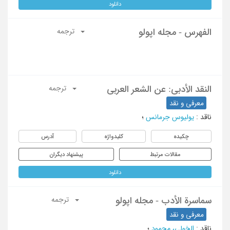
دانلود
الفهرس - مجله اپولو
ترجمه
النقد الأدبی: عن الشعر العربی
ترجمه
معرفی و نقد
ناقد
:
یولیوس جرمانس
؛
چکیده
کلیدواژه
آدرس
مقالات مرتبط
پیشنهاد دیگران
دانلود
سماسرة الأدب - مجله اپولو
ترجمه
معرفی و نقد
ناقد
:
الخولی، محمود
؛