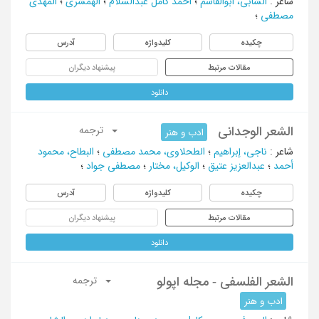
شاعر
:
الشابی، أبوالقاسم
؛
أحمد کامل عبدالسلام
؛
الهمشری
؛
المهدی
مصطفی
؛
چکیده
کلیدواژه
آدرس
مقالات مرتبط
پیشنهاد دیگران
دانلود
الشعر الوجدانی
ترجمه
ادب و هنر
شاعر
:
ناجی، إبراهیم
؛
الطحلاوی، محمد مصطفی
؛
البطاح، محمود
أحمد
؛
عبدالعزیز عتیق
؛
الوکیل، مختار
؛
مصطفی جواد
؛
چکیده
کلیدواژه
آدرس
مقالات مرتبط
پیشنهاد دیگران
دانلود
الشعر الفلسفی - مجله اپولو
ترجمه
ادب و هنر