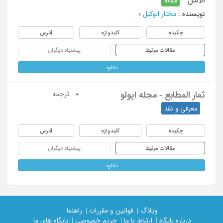
مقاله
نویسنده
:
مختار الوکیل
؛
چکیده
کلیدواژه
آدرس
مقالات مرتبط
پیشنهاد دیگران
دانلود
ثمار المطابع - مجله اپولو
ترجمه
معرفی و نقد
چکیده
کلیدواژه
آدرس
مقالات مرتبط
پیشنهاد دیگران
دانلود
وبلاگ |
قوانین و مقررات |
راهنما
درباره پایگاه |
ارتباط با ما |
حریم خصوصی |
پایگاه های ما