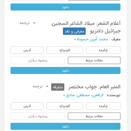
دانلود
أعلام الشعر: میلاد الشاعر السجین
ترجمه
جبرائیل داننزیو
معرفی و نقد
معرف
:
محمد أمین حسونة
؛
چکیده
کلیدواژه
آدرس
مقالات مرتبط
پیشنهاد دیگران
دانلود
المنبر العام: جواب مختصر
ترجمه
متفرقه
نویسنده
:
الرافعی، مصطفی صادق
؛
چکیده
کلیدواژه
آدرس
مقالات مرتبط
پیشنهاد دیگران
دانلود