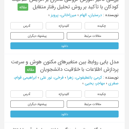
کودکان با تأکید بر روش تحلیل رفتار متقابل
مقاله
نویسنده
:
درستیان، الهام
؛
میرزاخانی، پرویز
؛
چکیده
کلیدواژه
آدرس
مقالات مرتبط
پیشنهاد دیگران
دانلود
مدل یابی روابط بین متغیرهای مکنون هوش و سرعت
پردازش اطلاعات با خلاقیت دانشجویان
مقاله
نویسنده
:
کرمی باغطیفونی، زهرا
؛
فرخی، نور علی
؛
ابراهیمی قوام،
صغری
؛
مهاجر، یحیی
؛
چکیده
کلیدواژه
آدرس
مقالات مرتبط
پیشنهاد دیگران
دانلود