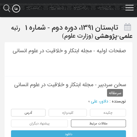
Ski
t
mai
conten
تابستان 1391، دوره دوم - شماره 1
رتبه
علمی-پژوهشی
(وزارت علوم)
صفحات اولیه - مجله ابتکار و خلاقیت در علوم انسانی
سخن سردبیر - مجله ابتکار و خلاقیت در علوم انسانی
سرمقاله
نویسنده
:
دلاور، علی
؛
چکیده
کلیدواژه
آدرس
مقالات مرتبط
پیشنهاد دیگران
دانلود