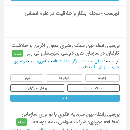
فهرست - مجله ابتکار و خلاقیت در علوم انسانی
بررسی رابطه بین سبک رهبری تحول آفرین و خلاقیت
کارکنان در سازمان های دولتی شهرستان نی ریز
مقاله
نویسنده
:
تابلی، حمید
؛
تیرگر، هدایت الله
؛
مظفری، لیلا
؛
مرتضوی،
حمید
؛
مهرابی فر، فاطمه
؛
چکیده
کلیدواژه
آدرس
مقالات مرتبط
پیشنهاد دیگران
دانلود
بررسی رابطه بین سرمایه فکری با نوآوری سازمانی
(مطالعه موردی: شرکت سهامی بیمه توسعه)
مقاله
نویسنده
:
چوپانی، حیدر
؛
زارع خلیلی، مجتبی
؛
قاسمی، عقیل
؛
غلام