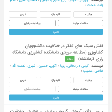
زاده، حجت
؛
چکیده
کلیدواژه
آدرس
مقالات مرتبط
پیشنهاد دیگران
دانلود
نقش سبک های تفکر در خلاقیت دانشجویان
کشاورزی (مطالعه موردی دانشکده کشاورزی دانشگاه
رازی کرمانشاه)
مقاله
نویسنده
:
کرمی دارابخانی، رویا
؛
آگهی، حسین
؛
شیری، نعمت الله
؛
غلامی، مصیب
؛
چکیده
کلیدواژه
آدرس
مقالات مرتبط
پیشنهاد دیگران
دانلود
بررسی تأثیر آموزش گروهی مادران بر افزایش خلاقیت