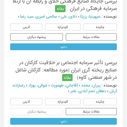
بررسی جایگاه صنایع فرهنگی خلاق و رابطه آن با ارتقا
سرمایه فرهنگی در ایران
مقاله
نویسنده
:
سپهرنیا، رزیتا
؛
دلاور، علی
؛
صالحی امیری، سید رضا
؛
چکیده
کلیدواژه
آدرس
مقالات مرتبط
پیشنهاد دیگران
دانلود
بررسی تأثیر سرمایه اجتماعی بر خلاقیت کارکنان در
صنایع ریخته گری ایران (مورد مطالعه: کارکنان شاغل
در شهر صنعتی کاوه)
مقاله
نویسنده
:
پیران، محمد
؛
آقاجانی، طهمورث
؛
شوقی، بهزاد
؛
رضازاده،
آرش
؛
دهقان نجم آبادی، عامر
؛
چکیده
کلیدواژه
آدرس
مقالات مرتبط
پیشنهاد دیگران
دانلود