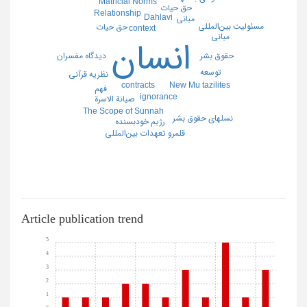
Matricial Norms
حق حیات
Relationship
Dahlavi
مبانی
مسئولیت بین‌المللی
حق حیات
context
مبانی
انسان
دیدگاه مفسران
حقوق بشر
توسعه
نظریه قرآنی
contracts
New Mu tazilites
فهم
ignorance
صیانة الاسرة
The Scope of Sunnah
نسلهای حقوق بشر
رژیم خودبسنده
قلمرو تعهدات بین‌المللی
Article publication trend
5
4
3
2
1