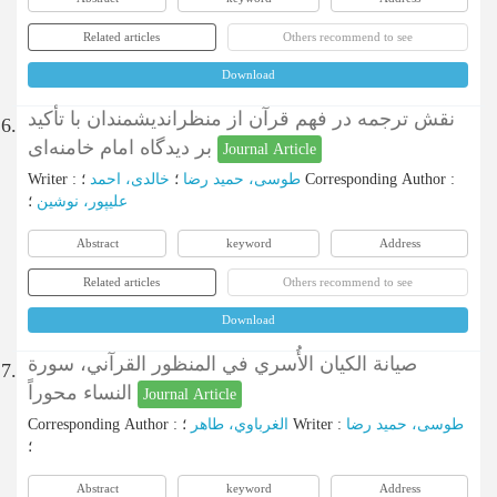
Related articles
Others recommend to see
Download
نقش ترجمه در فهم قرآن از منظر‌اندیشمندان با تأکید
6.
بر دیدگاه امام خامنه‌ای
Journal Article
Writer
:
خالدی، احمد
؛
طوسی، حمید رضا
؛
Corresponding Author
:
علیپور، نوشین
؛
Abstract
keyword
Address
Related articles
Others recommend to see
Download
صيانة الكيان الأُسري في المنظور القرآني، سورة
7.
النساء محوراً
Journal Article
Corresponding Author
:
الغرباوي، طاهر
؛
Writer
:
طوسی، حمید رضا
؛
Abstract
keyword
Address