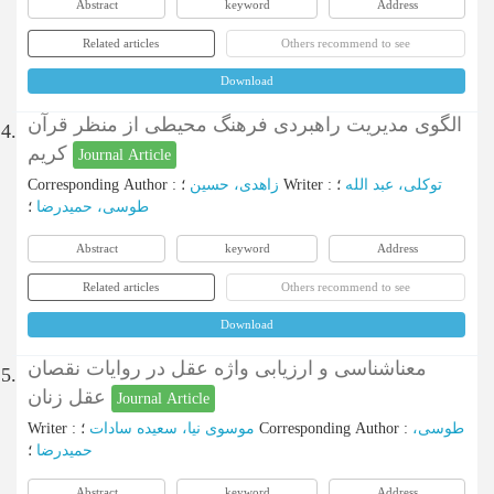
Abstract
keyword
Address
Related articles
Others recommend to see
Download
الگوی مدیریت راهبردی فرهنگ محیطی از منظر قرآن
4.
کریم
Journal Article
Corresponding Author
:
زاهدی، حسین
؛
Writer
:
؛
توکلی، عبد الله
طوسی، حمیدرضا
؛
Abstract
keyword
Address
Related articles
Others recommend to see
Download
معناشناسی و ارزیابی واژه عقل در روایات نقصان
5.
عقل زنان
Journal Article
Writer
:
موسوی نیا، سعیده سادات
؛
Corresponding Author
:
طوسی،
حمیدرضا
؛
Abstract
keyword
Address