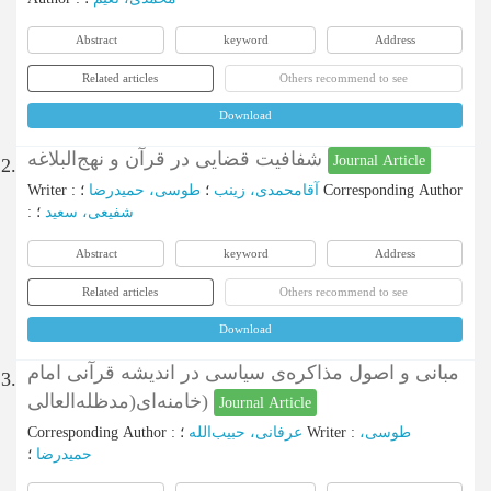
Abstract
keyword
Address
Related articles
Others recommend to see
Download
شفافیت قضایی در قرآن و نهج‌البلاغه
Journal Article
2.
Writer
:
طوسی، حمیدرضا
؛
آقامحمدی، زینب
؛
Corresponding Author
:
؛
شفیعی، سعید
Abstract
keyword
Address
Related articles
Others recommend to see
Download
مبانی و اصول مذاکره‌ی سیاسی در اندیشه قرآنی امام
3.
خامنه‌ای(مدظله‌العالی)
Journal Article
Corresponding Author
:
عرفانی، حبیب‌الله
؛
Writer
:
طوسی،
حمیدرضا
؛