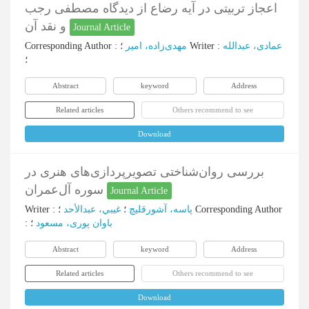
اعجاز تربیتی در آیه رضاع از دیدگاه مصطفی رجب
و نقد آن
Journal Article
Corresponding Author
:
مهدی‌زاده، امیر
؛
Writer
:
عمادی، عبدالله
؛
Abstract
keyword
Address
Related articles
Others recommend to see
Download
بررسی روان‌شناختی تصویرپردازی‌های هنری در
سوره آل‌عمران
Journal Article
Writer
:
غيبي، عبدالأحد
؛
پاسه، آشورقلیچ
؛
Corresponding Author
:
؛
باوان پوری، مسعود
Abstract
keyword
Address
Related articles
Others recommend to see
Download