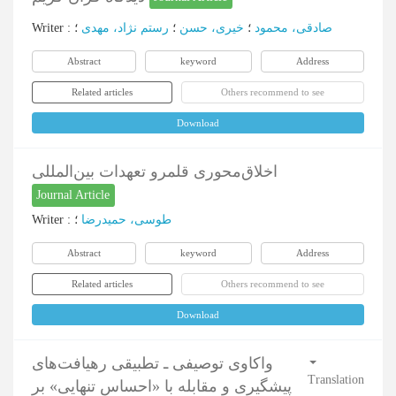
Writer
:
؛
رستم نژاد، مهدی
؛
خیری، حسن
؛
صادقی، محمود
Abstract
keyword
Address
Related articles
Others recommend to see
Download
اخلاق‌محوری قلمرو تعهدات بین‌المللی
Journal Article
Writer
:
؛
طوسی، حمیدرضا
Abstract
keyword
Address
Related articles
Others recommend to see
Download
واکاوی توصیفی ـ تطبیقی رهیافت‌های
Translation
پیشگیری و مقابله با «احساس تنهایی» بر