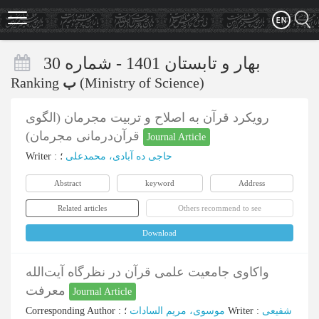
Skip
to
main
content
بهار و تابستان 1401 - شماره 30
Ranking
ب
(Ministry of Science)
رویکرد قرآن به اصلاح و تربیت مجرمان (الگوی
قرآن‌درمانی مجرمان)
Journal Article
Writer
:
؛
حاجی ده آبادی، محمدعلی
Abstract
keyword
Address
Related articles
Others recommend to see
Download
واکاوی جامعیت علمی قرآن در نظرگاه آیت‌الله
معرفت
Journal Article
Corresponding Author
:
موسوی، مریم السادات
؛
Writer
:
شفیعی