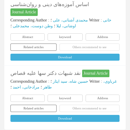
اساس آموزه‌های دینی و روان‌شناسی
Journal Article
Corresponding Author
:
محمدی آشنانی، علی
؛
Writer
:
خانی
اوشانی، لیلا
؛
وطن دوست، محمدعلی
؛
Abstract
keyword
Address
Related articles
Others recommend to see
Download
نقد شبهات دکتر سها علیه قصاص
Journal Article
Corresponding Author
:
حسین شاه، سید ایثار
؛
Writer
:
غرباوی،
طاهر
؛
مرادخانی، احمد
؛
Abstract
keyword
Address
Related articles
Others recommend to see
Download