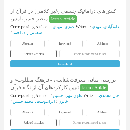
کنش‌های دراماتیک جسمی (غیر کلامی) در قرآن از
منظر جیمز تامس
Journal Article
Corresponding Author
:
جوزی، مهدی
؛
Writer
:
؛
داودآبادی، مهدی
شعبانی راد، احمد
؛
Abstract
keyword
Address
Related articles
Others recommend to see
Download
بررسی مبانی معرفت‌شناسی «فرهنگ مطلوب» و
تبیین کارکردهای آن از نگاه قرآن
Journal Article
Corresponding Author
:
علوی مهر، حسین
؛
Writer
:
جان محمدی،
خاتون
؛
ایراندوست، محمد حسین
؛
Abstract
keyword
Address
Related articles
Others recommend to see