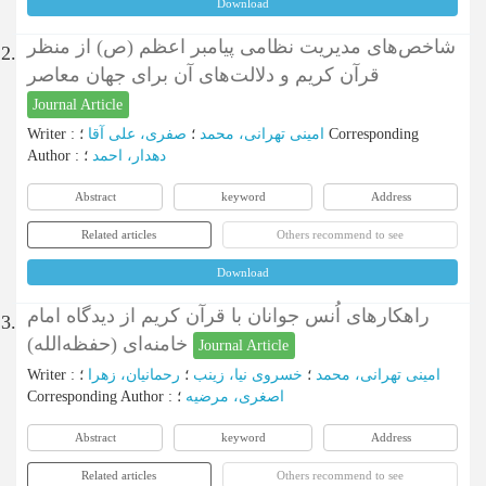
Download
شاخص‌های مدیریت نظامی پیامبر اعظم (ص) از منظر
2.
قرآن کریم و دلالت‌های آن برای جهان معاصر
Journal Article
Writer
:
صفری، علی آقا
؛
امینی تهرانی، محمد
؛
Corresponding
Author
:
؛
دهدار، احمد
Abstract
keyword
Address
Related articles
Others recommend to see
Download
راهکارهای اُنس جوانان با قرآن کریم از دیدگاه امام
3.
خامنه‌ای (حفظه‌الله)
Journal Article
Writer
:
؛
رحمانیان، زهرا
؛
خسروی نیا، زینب
؛
امینی تهرانی، محمد
Corresponding Author
:
؛
اصغری، مرضیه
Abstract
keyword
Address
Related articles
Others recommend to see