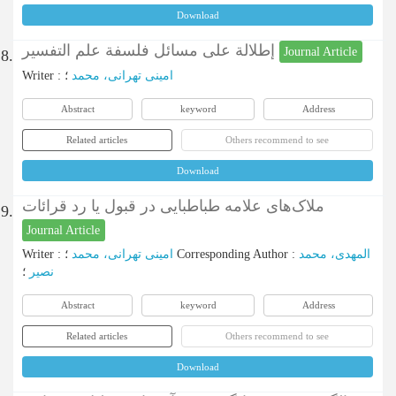
Download
إطلالة على مسائل فلسفة علم التفسير
Journal Article
8.
Writer
:
؛
امینی تهرانی، محمد
Abstract
keyword
Address
Related articles
Others recommend to see
Download
ملاک‌های علامه طباطبایی در قبول یا رد قرائات
9.
Journal Article
Writer
:
امینی تهرانی، محمد
؛
Corresponding Author
:
المهدی، محمد
نصیر
؛
Abstract
keyword
Address
Related articles
Others recommend to see
Download