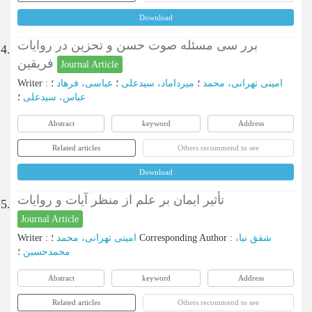
Download
برر سی مسئله صوت حسن و تحزین در روایات
4.
فریقین
Journal Article
Writer
:
؛
عباسی، فرهاد
؛
میرداماد، سیدعلی
؛
امینی تهرانی، محمد
عباس، سیدعلی
؛
Abstract
keyword
Address
Related articles
Others recommend to see
Download
تأثیر ایمان بر علم از منظر آیات و روایات
5.
Journal Article
Writer
:
امینی تهرانی، محمد
؛
Corresponding Author
:
شفق نیا،
محمدحسین
؛
Abstract
keyword
Address
Related articles
Others recommend to see