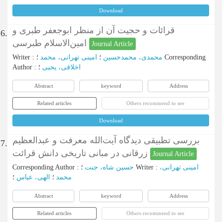
Download
قرائات و حجیت آن از منظر ابوجعفر طبری و
6.
امین‌الاسلام طبرسی
Journal Article
Writer
:
امینی تهرانی، محمد
؛
محمدی، محمدحسین
؛
Corresponding
Author
:
؛
اخلاقی، یحیی
Abstract
keyword
Address
Related articles
Others recommend to see
Download
بررسی تطبیقی دیدگاه آیت‌الله معرفت و عبدالعظیم
7.
زرقانی در مبانی تاریخی دانش قرائت
Journal Article
Corresponding Author
:
حسین شاه، جنت
؛
Writer
:
امینی تهرانی،
محمد
؛
الهی، عباس
؛
Abstract
keyword
Address
Related articles
Others recommend to see