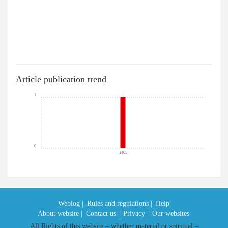
Article publication trend
1
0
1405
Weblog |
Rules and regulations |
Help
About website |
Contact us |
Privacy |
Our websites
All Rights of this website – whether material or spiritual –