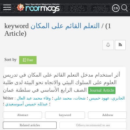
Skip
to
main
content
keyword
التعلم القائم علی المکان
‎/ (1
Article)
Sort by
Date
أثر استخدام مدخل التعلم القائم على المكان في تدريس
العلوم على السلوك البيئي والاتجاه نحو البيئة لدى طلبة
الصف الرابع الأساسي في سلطنة عمان
Journal Article
Writer
:
وفاء محمد عبد العال
؛
شحات، محمد علي
؛
الجابري، عهود خميس
؛
عبدلله خميس أمبوسعيدي
؛
Abstract
keyword
Address
Related articles
Others recommend to see