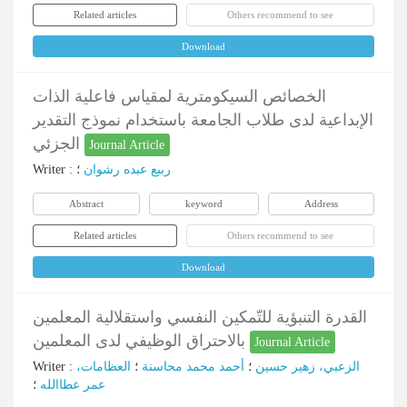
Related articles
Others recommend to see
Download
الخصائص السيكومترية لمقياس فاعلية الذات
الإبداعية لدى طلاب الجامعة باستخدام نموذج التقدير
الجزئي
Journal Article
Writer
:
؛
ربيع عبده رشوان
Abstract
keyword
Address
Related articles
Others recommend to see
Download
القدرة التنبؤية للتّمكين النفسي واستقلالية المعلمين
بالاحتراق الوظيفي لدى المعلمين
Journal Article
Writer
:
العظامات،
؛
أحمد محمد محاسنة
؛
الزعبي، زهير حسين
عمر عطاالله
؛