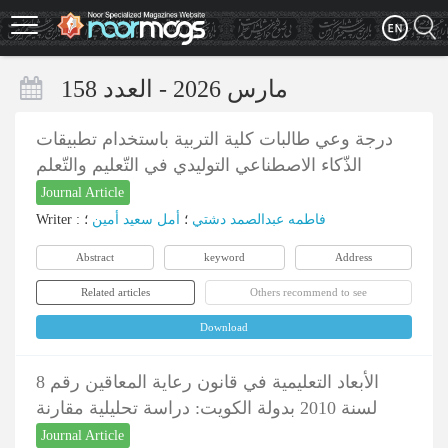
Skip
to
main
content
مارس 2026 - العدد 158
درجة وعي طالبات كلية التربية باستخدام تطبيقات
الذّكاء الاصطناعي التوليدي في التّعليم والتّعلم
Journal Article
Writer
:
؛
أمل سعید أمین
؛
فاطمه عبدالصمد دشتي
Abstract
keyword
Address
Related articles
Others recommend to see
Download
الأبعاد التعليمية في قانون رعاية المعاقين رقم 8
لسنة 2010 بدولة الكويت: دراسة تحليلية مقارنة
Journal Article