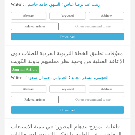
Writer
:
؛
السهو، حامد جاسم
؛
زينب عبدالرضا عباس
Abstract
keyword
Address
Related articles
Others recommend to see
Download
معوِّقات تطبيق الخطة التربوية الفردية للطلاب ذوي
الإعاقة العقلية من وجهة نظر معلميهم بدولة الكويت
Journal Article
Writer
:
؛
العدواني، حمدان سعود
؛
العجمي، مسفر محمد
Abstract
keyword
Address
Related articles
Others recommend to see
Download
فاعلية "نموذج نيدهام المطور" في تنمية الاستيعاب
المفاهيمي في العلوم والتفكير التوليدي لدى طالبات