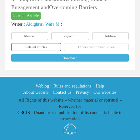
Engagement andOvercoming Barriers
Journal Article
Writer
:
Aldighrir، Wafa M
؛
Abstract
keyword
Address
Related articles
Others recommend to see
Download
Weblog |
Rules and regulations |
Help
About website |
Contact us |
Privacy |
Our websites
All Rights of this website – whether material or spiritual –
Reserved for
CRCIS
. Unauthorized publication of its content is liable to
prosecution.