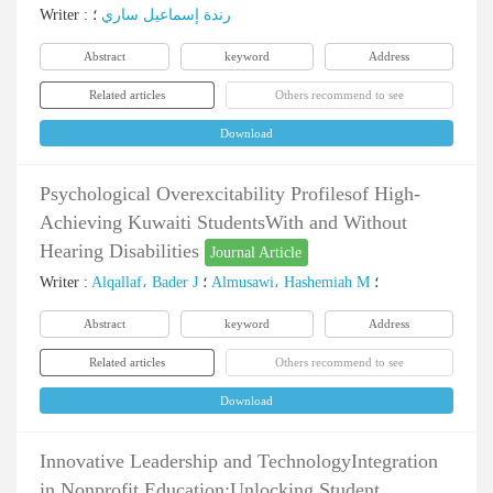
Writer
:
؛
رندة إسماعيل ساري
Abstract
keyword
Address
Related articles
Others recommend to see
Download
Psychological Overexcitability Profilesof High-
Achieving Kuwaiti StudentsWith and Without
Hearing Disabilities
Journal Article
Writer
:
Alqallaf، Bader J
؛
Almusawi، Hashemiah M
؛
Abstract
keyword
Address
Related articles
Others recommend to see
Download
Innovative Leadership and TechnologyIntegration
in Nonprofit Education:Unlocking Student