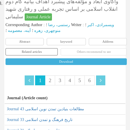
واکاوی ابعاد و مؤلفه‌های پیشبرد اهداف بیانیه گام دوم
0.
انقلاب اسلامی بر اساس تجربه عملی و رفتاری شهید
سلیمانی‏
Journal Article
Corresponding Author
:
رستمی، رضا
؛
Writer
:
؛
ویسمرادی، اکبر
منوچهری، زهره
؛
آینه، معصومه
؛
Abstract
keyword
Address
Related articles
Others recommend to see
Download
1
2
3
4
5
6
Journal (Article count)
Journal مطالعات بنیادین تمدن نوین اسلامی 43
Journal تاریخ فرهنگ و تمدن اسلامی 33