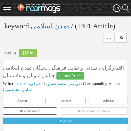
Skip
to
main
content
keyword
تمدن اسلامی
‎/ (1401 Article)
Sort by
Date
اقتدارگرایی تمدنی و تقابل فرهنگی نخبگان تمدن اسلامی
چالش امویان و هاشمیان
Journal Article
Writer
:
اشرفی، احمد
؛
تقی پور، محمدحسین
؛
Corresponding Author
:
سلیم، محمدنبی
؛
Abstract
keyword
Address
Related articles
Others recommend to see
Download