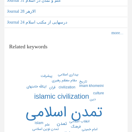
Journal علم و تمدن در اسلام 31
Journal الازهر 28
Journal درسهایی از مکتب اسلام 24
Related keywords
بيداري اسلامي
پيشرفت
مقام معظم رهبري
تاريخ
imam khomeini
ايتالله خامنهاي
قران
civilization
culture
islamic civilization
دين
تمدن اسلامي
انقلاب اسلامي
تمدن
islam
علم
فرهنگ
تمدن نوين اسلامي
امام خميني