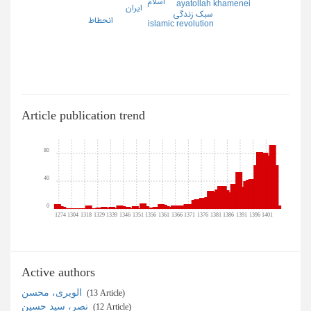
اسلام
ayatollah khamenei
ايران
سبك زندگي
انحطاط
islamic revolution
Article publication trend
80
40
0
1274
1304
1318
1329
1339
1346
1351
1356
1361
1366
1371
1376
1381
1386
1391
1396
1401
Active authors
الویری، محسن
‎ (13 Article)
نصر، سید حسین
‎ (12 Article)