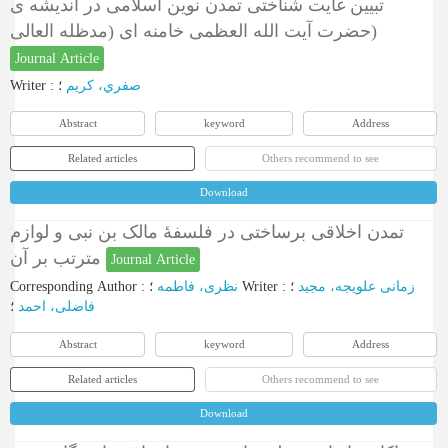
تبیین غایت شناختی تمدن نوین اسلامی در اندیشه ی
حضرت آیت الله العظمی خامنه ای (مدظله العالی)
Journal Article
Writer
:
؛
صفري، كريم
Abstract
keyword
Address
Related articles
Others recommend to see
Download
تمدن اخلاقی برساختی در فلسفۀ مالک بن نبی و لوازم
مترتب بر آن
Journal Article
Corresponding Author
:
نظری، فاطمه
؛
Writer
:
؛
زمانی علویجه، مجید
فاضلی، احمد
؛
Abstract
keyword
Address
Related articles
Others recommend to see
Download