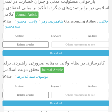
بازخوانی مسئولیت مدنی و جبران خسارت در تمدن
اسلامی در برابر تمدن‌های دیگر؛ با تأکید بر مبانی اعتقادی و
کلامی
Journal Article
Writer
:
ولایتی، محسن
؛
شاهمردی، زهرا
؛
Corresponding Author
:
جلالی،
سیدمحسن
؛
Abstract
keyword
Address
Related articles
Others recommend to see
Download
کادرسازی در نظام ولایی به‌مثابه ضرورتی راهبردی برای
تحقق دولت اسلامی
Journal Article
Writer
:
؛
موسوی، سید غلامرضا
Abstract
keyword
Address
Related articles
Others recommend to see
Download