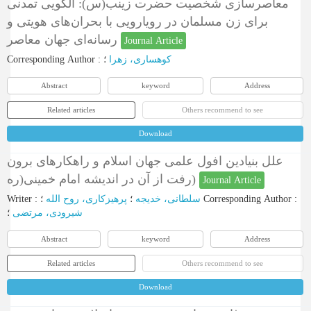
معاصر‌سازی شخصیت حضرت زینب(س): الگویی تمدنی
برای زن مسلمان در رویارویی با بحران‌های هویتی و
رسانه‌ای جهان معاصر
Journal Article
Corresponding Author
:
؛
کوهساری، زهرا
Abstract
keyword
Address
Related articles
Others recommend to see
Download
علل بنیادین افول علمی جهان اسلام و راهکارهای برون
رفت از آن در اندیشه امام خمینی(ره)
Journal Article
Writer
:
پرهیزکاری، روح الله
؛
سلطانی، خدیجه
؛
Corresponding Author
:
شیرودی، مرتضی
؛
Abstract
keyword
Address
Related articles
Others recommend to see
Download