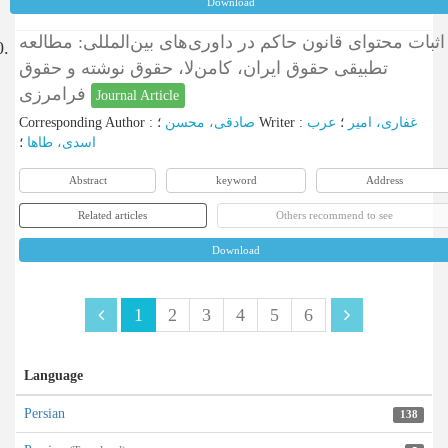
Download
اثبات محتوای قانون حاکم در داوری‌های بین‌المللی: مطالعه
0.
تطبیقی حقوق ایران، کامن‌لا، حقوق نوشته و حقوق
فرامرزی
Journal Article
Corresponding Author
:
صادقی، محسن
؛
Writer
:
عرب
؛
غفاری، امیر
اسدی، طاها
؛
Abstract
keyword
Address
Related articles
Others recommend to see
Download
1
2
3
4
5
6
Language
Persian
138