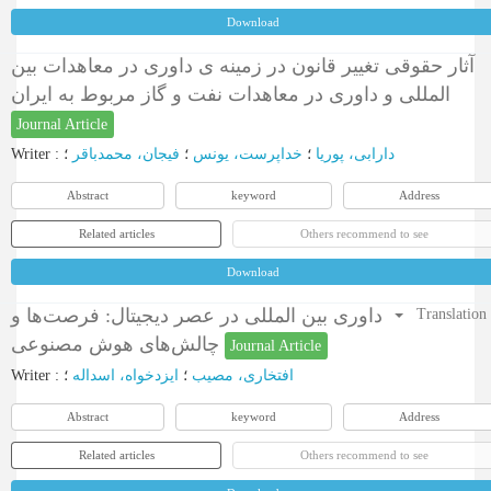
Download
آثار حقوقی تغییر قانون در زمینه ی داوری در معاهدات بین
المللی و داوری در معاهدات نفت و گاز مربوط به ایران
Journal Article
Writer
:
؛
فیجان، محمدباقر
؛
خداپرست، یونس
؛
دارابی، پوریا
Abstract
keyword
Address
Related articles
Others recommend to see
Download
داوری بین المللی در عصر دیجیتال: فرصت‌ها و
Translation
چالش‌های هوش مصنوعی
Journal Article
Writer
:
؛
ایزدخواه، اسداله
؛
افتخاری، مصیب
Abstract
keyword
Address
Related articles
Others recommend to see