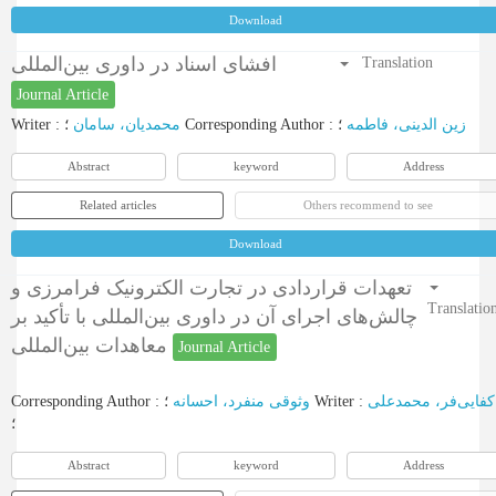
Download
افشای اسناد در داوری بین‌المللی
Translation
Journal Article
Writer
:
محمدیان، سامان
؛
Corresponding Author
:
؛
زین الدینی، فاطمه
Abstract
keyword
Address
Related articles
Others recommend to see
Download
تعهدات قراردادی در تجارت الکترونیک فرامرزی و
Translatio
چالش‌های اجرای آن در داوری بین‌المللی با تأکید بر
معاهدات بین‌المللی
Journal Article
Corresponding Author
:
وثوقی منفرد، احسانه
؛
Writer
:
کفایی‌فر، محمدعلی
؛
Abstract
keyword
Address