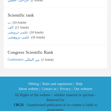
خزاعی، حسین
‎ (2 Article)
Scientific rank
ب
‎ (24 Article)
الف
‎ (11 Article)
علمی-ترویجی
‎ (10 Article)
علمی-پژوهشی
‎ (10 Article)
Congress Scientific Rank
Conference بین المللی
‎ (1 Article)
Weblog |
Rules and regulations |
Help
About website |
Contact us |
Privacy |
Our websites
All Rights of this website – whether material or spiritual –
Reserved for
CRCIS
. Unauthorized publication of its content is liable to
prosecution.