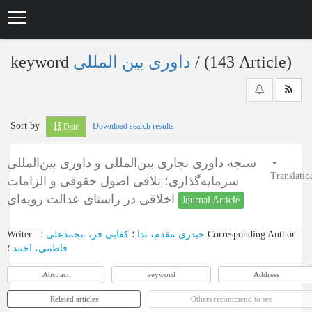
Skip
to
main
content
keyword
داوری بین المللی
‎/ (143 Article)
Sort by
Download search results
Date
سنجه داوری تجاری بین‌المللی و داوری بین‌المللی
Translatio
سرمایه‌گذاری؛ تلاقی اصول حقوقی و الزامات
اخلاقی در راستای عدالت رویه‌ای
Journal Article
Writer
:
کفایی فر، محمدعلی
؛
حیدری مقدم، ندا
؛
Corresponding Author
:
فاطمی، احمد
؛
Abstract
keyword
Address
Related articles
Others recommend to see