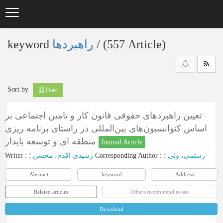
Skip
to
main
content
keyword
راهبردها
‎/ (557 Article)
Sort by
Date
تعیین راهبردهای حقوقی قانون کار و تامین اجتماعی بر
اساس کنوانسیون‌های بین‌المللی در راستای برنامه ریزی
منطقه ای و توسعه پایدار
Journal Article
Writer
:
رشیدی اقدم، محسن
؛
Corresponding Author
:
؛
رستمی، ولی
Abstract
keyword
Address
Related articles
Others recommend to see
Download