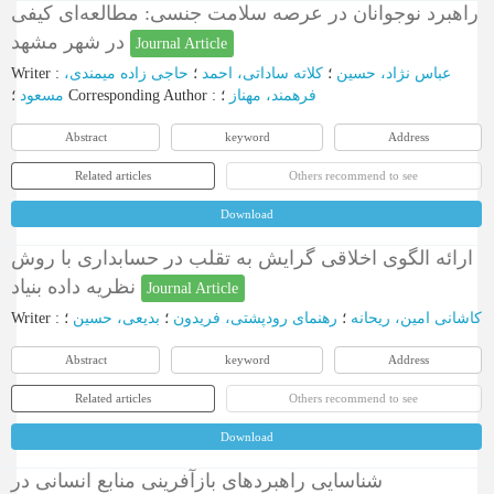
راهبرد نوجوانان در عرصه سلامت جنسی: مطالعه‌ای کیفی
در شهر مشهد
Journal Article
Writer
:
حاجی زاده میمندی،
؛
کلاته ساداتی، احمد
؛
عباس نژاد، حسین
مسعود
؛
Corresponding Author
:
؛
فرهمند، مهناز
Abstract
keyword
Address
Related articles
Others recommend to see
Download
ارائه الگوی اخلاقی گرایش به تقلب در حسابداری با روش
نظریه داده بنیاد
Journal Article
Writer
:
؛
بدیعی، حسین
؛
رهنمای رودپشتی، فریدون
؛
کاشانی امین، ریحانه
Abstract
keyword
Address
Related articles
Others recommend to see
Download
شناسایی راهبردهای بازآفرینی منابع انسانی در