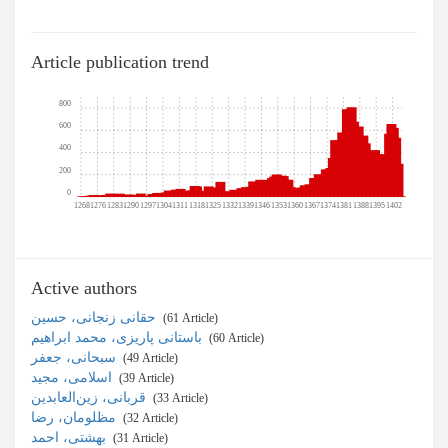
Article publication trend
800
600
400
200
0
1268
1276
1283
1290
1297
1304
1311
1318
1325
1332
1339
1346
1353
1360
1367
1374
1381
1388
1395
1402
Active authors
حقانی زنجانی، حسین
‎ (61 Article)
باستانی پاریزی، محمد ابراهیم
‎ (60 Article)
سبحانی، جعفر
‎ (49 Article)
اسلامی، مجید
‎ (39 Article)
قربانی، زین‌العابدین
‎ (33 Article)
مظلومان، رضا
‎ (32 Article)
بهشتی، احمد
‎ (31 Article)