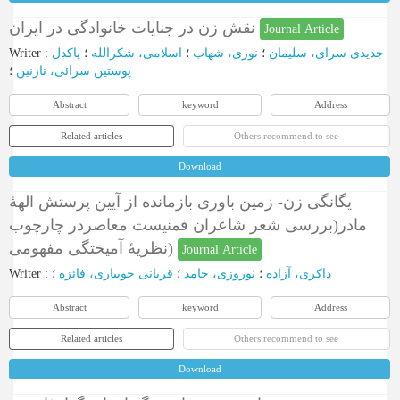
نقش زن در جنایات خانوادگی در ایران
Journal Article
Writer
:
پاکدل
؛
اسلامی، شکرالله
؛
نوری، شهاب
؛
جدیدی سرای، سلیمان
پوستین سرائی، نازنین
؛
Abstract
keyword
Address
Related articles
Others recommend to see
Download
یگانگی زن- زمین باوری بازمانده از آیین پرستش الهۀ
مادر(بررسی شعر شاعران فمنیست معاصردر چارچوب
نظریۀ آمیختگی مفهومی)
Journal Article
Writer
:
؛
قربانی جویباری، فائزه
؛
نوروزی، حامد
؛
ذاکری، آزاده
Abstract
keyword
Address
Related articles
Others recommend to see
Download