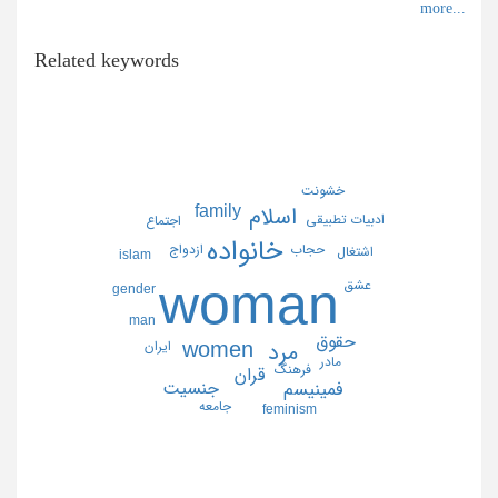
Related keywords
خشونت
family
اسلام
ادبيات تطبيقي
اجتماع
خانواده
ازدواج
حجاب
اشتغال
islam
woman
عشق
gender
man
حقوق
women
ايران
مرد
مادر
فرهنگ
قران
جنسيت
فمينيسم
جامعه
feminism