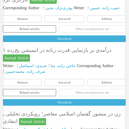
Journal Article
Corresponding Author
:
بوذری‌نژاد، یحیی
؛
Writer
:
؛
حبیب زاده، حسین
Abstract
keyword
Address
Related articles
Others recommend to see
Download
درآمدی بر بازنمایی‌ قدرت زنانه در انیمیشن یخ‌زده ۱
Journal Article
Writer
:
جدیدی، اسماعیل
؛
حاجی زاده، منا
؛
Corresponding Author
:
شرف زاده، محمدحسین
؛
Abstract
keyword
Address
Related articles
Others recommend to see
Download
زن در منشور گفتمان اسلامی معاصر؛ رویکردی تحلیلی ـ
انتقادی
Journal Article