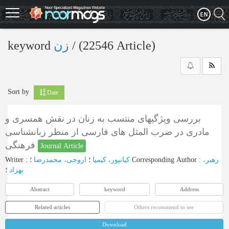
Skip
to
main
content
keyword
زن
‎/ (22546 Article)
Sort by
Date
بررسی ویژگیهای منتسب به زنان در نقش همسری و
مادری در ضرب المثل های فارسی از منظر زبانشناسی
فرهنگی
Journal Article
Writer
:
اروجی، محمدرضا
؛
کیانپور، کیمیا
؛
Corresponding Author
:
رهبر،
بهزاد
؛
Abstract
keyword
Address
Related articles
Others recommend to see
Download