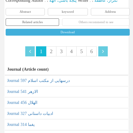
Corresponding Author
:
پنجه باشی، الهه
؛
Writer
:
؛
تکرار، عاطفه
Abstract
keyword
Address
Related articles
Others recommend to see
Download
1
2
3
4
5
6
Journal (Article count)
Journal درسهایی از مکتب اسلام 597
Journal الازهر 541
Journal الهلال 456
Journal ادبیات داستانی 327
Journal یغما 314