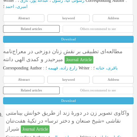
Writer
:
عبداله پور، نازی
؛
رسولی کیا، رسول
؛
Corresponding Author
:
امیری، احمد
؛
Abstract
keyword
Address
Related articles
Others recommend to see
Download
مطالعه‌ای تطبیقی بر نقش زنان دوزخی در معراج‌نامه
میرحیدر و کمدی الهی دانته
Journal Article
Corresponding Author
:
زارع زاده، فهیمه
؛
Writer
:
؛
باقری، حنانه
Abstract
keyword
Address
Related articles
Others recommend to see
Download
واکاوی تصویر زن در دورۀ زند از طریق خوانش بینامتنی
0.
نقاشی «شیخ صنعان و دختر ترسا» در تکیۀ هفت‌تنان
شیراز
Journal Article