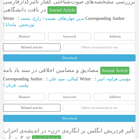
برررسی مشخصه‌های صوت‌شناختی گفتار تاثیرگذارفارسی
در بافت دانشگاهی
Journal Article
Writer
:
زارع، محمد
؛
تدین چهارطاق، نفیسه
؛
Corresponding Author
:
نوربخش، ماندانا
؛
Abstract
keyword
Address
Related articles
Others recommend to see
Download
مصادیق و مضامین اخلاقی در سند باد نامه
Journal Article
Corresponding Author
:
کمالی، سید علی
؛
Writer
:
؛
مؤمنی هزاوه، امیر
ولییی، قربان
؛
Abstract
keyword
Address
Related articles
Others recommend to see
Download
تأثیر فردریش انگلس بر انگاره‌ی «زن» در اندیشه‌ی احزاب
کارگری کُرد