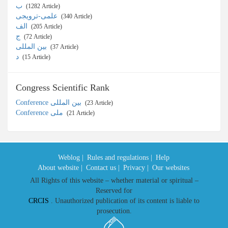
ب
‎ (1282 Article)
علمی-ترویجی
‎ (340 Article)
الف
‎ (205 Article)
ج
‎ (72 Article)
بین المللی
‎ (37 Article)
د
‎ (15 Article)
Congress Scientific Rank
Conference بین المللی
‎ (23 Article)
Conference ملی
‎ (21 Article)
Weblog |
Rules and regulations |
Help
About website |
Contact us |
Privacy |
Our websites
All Rights of this website – whether material or spiritual –
Reserved for
CRCIS
. Unauthorized publication of its content is liable to
prosecution.