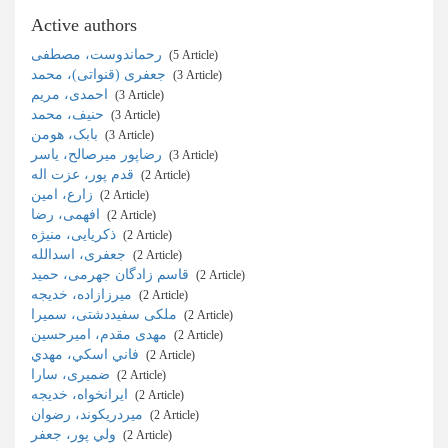
Active authors
رحماندوست، مصطفی
‎ (5 Article)
جعفری (قنواتی)، محمد
‎ (3 Article)
احمدی، مریم
‎ (3 Article)
حنیف، محمد
‎ (3 Article)
بابک، هومن
‎ (3 Article)
رضاپور میرصالح، یاسر
‎ (3 Article)
قدم پور، عزت اله
‎ (2 Article)
زارع، امین
‎ (2 Article)
افهمی، رضا
‎ (2 Article)
ذکریایی، منیژه
‎ (2 Article)
جعفری، اسدالله
‎ (2 Article)
قاسم زادگان جهرمی، حمید
‎ (2 Article)
میرزازاده، خدیجه
‎ (2 Article)
ملکی سفیددشتی، سمیرا
‎ (2 Article)
مهدی مقدم، امیرحسین
‎ (2 Article)
فاني اسكي، مهدي
‎ (2 Article)
ضمیری، سارا
‎ (2 Article)
ایرانخواه، خدیجه
‎ (2 Article)
میردریکوند، رضوان
‎ (2 Article)
ولي پور، جعفر
‎ (2 Article)