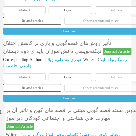
Abstract
keyword
Address
Related articles
Others recommend to see
Download
تأثیر روش‌های قصه‌گویی و بازی بر کاهش اختلال
دیکته‌نویسی دانش‌آموزان پایه ی دوم دبستان
Journal Article
Corresponding Author
:
حیدری نقدعلی، ژیلا
؛
Writer
:
؛
رستگارنیک، لیلا
زارعی، فاطمه
؛
Abstract
keyword
Address
Related articles
Others recommend to see
Download
دوین بسته قصه گویی مبتنی بر قصه های کهن و تاثیر آن بر
0.
مهارت های شناختی و اجتماعی کودکان دیرآموز
Journal Article
Writer
:
؛
برزگر، مریم
؛
کاشانی وحید، لیلا
؛
رضائی کوچی، نرجس