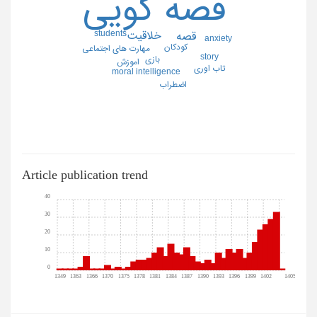
قصه گويي
students
خلاقيت
قصه
anxiety
كودكان
مهارت هاي اجتماعي
story
بازي
اموزش
تاب اوري
moral intelligence
اضطراب
Article publication trend
40
30
20
10
0
1349
1363
1366
1370
1375
1378
1381
1384
1387
1390
1393
1396
1399
1402
1405