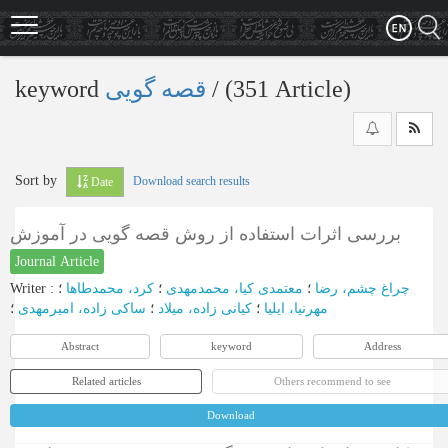
Skip
to
main
content
keyword
قصه گویی
‎/ (351 Article)
Sort by
Download search results
Date
بررسی اثرات استفاده از روش قصه گویی در آموزش
Journal Article
Writer
:
؛
کرد، محمدطاها
؛
معتمدی کیا، محمدمهدی
؛
چراغ چشم، رضا
مهرنیا، ایلیا
؛
کیانی زاده، میلاد
؛
ساکی زاده، امیرمهدی
؛
Abstract
keyword
Address
Related articles
Others recommend to see
Download