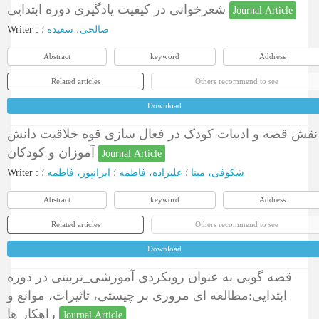
شعرخوانی در کیفیت یادگیری دوره ابتدایی
Journal Article
Writer
:
؛
صالحی، سعیده
Abstract
keyword
Address
Related articles
Others recommend to see
Download
نقش قصه و ادبیات کودک در فعال سازی قوه خلاقیت دانش
آموزان و کودکان
Journal Article
Writer
:
؛
ایرانپور، فاطمه
؛
علیزاده، فاطمه
؛
شکوفی، مینا
Abstract
keyword
Address
Related articles
Others recommend to see
Download
قصه گویی به عنوان رویکردی آموزشی_تربیتی در دوره
ابتدایی:مطالعه ای مروری بر چیستی، تاثیرات، موانع و
راهکار ها
Journal Article