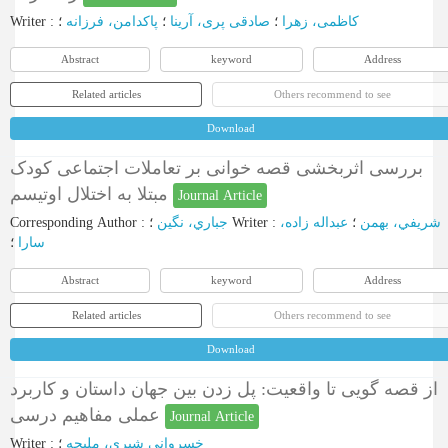
Writer
:
؛
پاکدامن، فرزانه
؛
صادقی پری، آرینا
؛
کاظمی، زهرا
Abstract
keyword
Address
Related articles
Others recommend to see
Download
بررسی اثربخشی قصه خوانی بر تعاملات اجتماعی کودک
مبتلا به اختلال اوتیسم
Journal Article
Corresponding Author
:
جباري، نگين
؛
Writer
:
عبداله زاده،
؛
شريفي، بهمن
سارا
؛
Abstract
keyword
Address
Related articles
Others recommend to see
Download
از قصه گویی تا واقعیت: پل زدن بین جهان داستان و کاربرد
عملی مفاهیم درسی
Journal Article
Writer
:
؛
خسروانی شیری، ملیحه