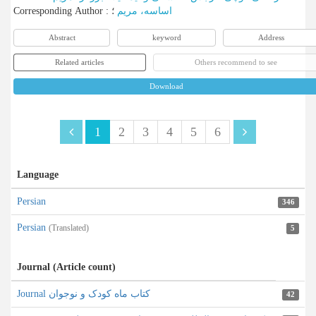
Corresponding Author
:
؛
اساسه، مریم
Abstract
keyword
Address
Related articles
Others recommend to see
Download
1
2
3
4
5
6
Language
Persian
346
Persian
(Translated)
5
Journal (Article count)
Journal کتاب ماه کودک و نوجوان
42