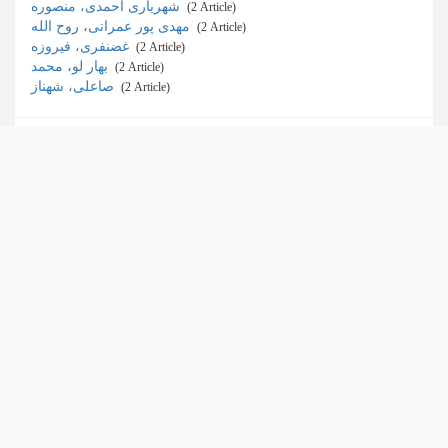
شهریاری احمدی، منصوره
‎ (2 Article)
مهدی پور عمرانی، روح الله
‎ (2 Article)
غضنفری، فیروزه
‎ (2 Article)
بهار لو، محمد
‎ (2 Article)
صاعلی، شهناز
‎ (2 Article)
Scientific rank
ب
‎ (31 Article)
علمی-پژوهشی
‎ (28 Article)
الف
‎ (3 Article)
ج
‎ (3 Article)
علمی-ترویجی
‎ (2 Article)
بین المللی
‎ (1 Article)
Congress Scientific Rank
Conference بین المللی
‎ (13 Article)
Conference ملی
‎ (6 Article)