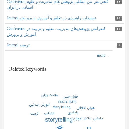
Conference کنفرانس بین المللی پژوهش های مدیریت و علوم
18
انسانی در ایران
Journal تحقیقات راهبردی در تعلیم و آموزش و پرورش
10
Conference كنفرانس پژوهش‌هاي مديريت، تعلیم و تربیت در
10
آموزش و پرورش
Journal تربیت
7
Related keywords
سلامت روان
خوش بيني
social skills
اموزش ابتدايي
story telling
هوش اخلاقي
يادگيري
ابتدايي
تربيت
دانش اموزان
storytelling
داستان