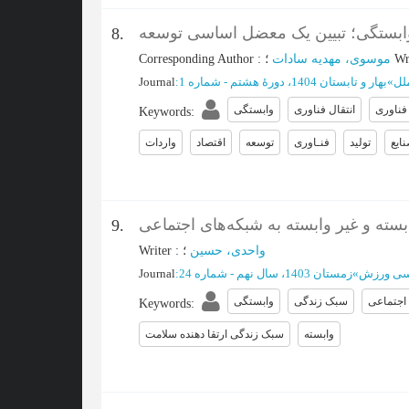
 وابستگی؛ تبیین یک معضل اساسی توسعه
8.
Corresponding Author
:
موسوی، مهدیه سادات
؛
Wr
Journal
:
بهار و تابستان 1404، دورۀ هشتم - شماره 1
»
لل
فناوری
انتقال فناوری
وابستگی
Keywords
:
ایع
تولید
فنـاوری
توسعه
اقتصاد
واردات
سته و غیر وابسته به شبکه‌های اجتماعی
9.
Writer
:
؛
واحدی، حسین
Journal
:
زمستان 1403، سال نهم - شماره 24
»
سی ورزش
اجتماعی
سبک زندگی
وابستگی
Keywords
:
وابسته
سبک زندگی ارتقا دهنده سلامت