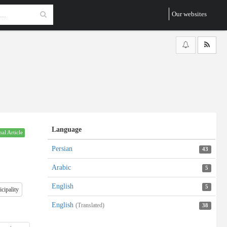
Our websites
Language
nal Article
Persian
43
Arabic
5
English
5
cipality
English
(Translated)
38