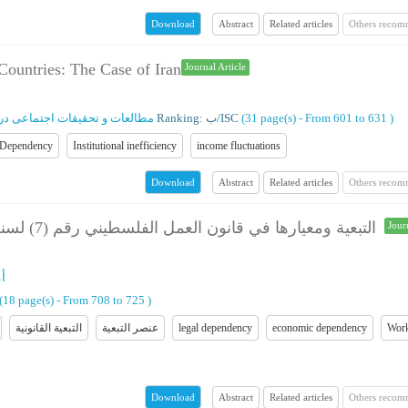
Abstract
Related articles
Others recom
Download
Countries: The Case of Iran
Journal Article
مطالعات و تحقیقات اجتماعی در 
Ranking: ب/ISC
(‎31 page(s) -
From 601 to 631
)
Dependency
Institutional inefficiency
income fluctuations
Abstract
Related articles
Others recom
Download
Jour
أ
(‎18 page(s) -
From 708 to 725
)
التبعیة القانونیة
عنصر التبعیة
legal dependency
economic dependency
Wor
Abstract
Related articles
Others recom
Download