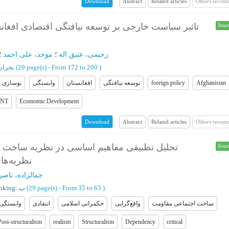
Abstract
Related articles
Others recom
Download
تاثیر سیاست خارجی بر توسعه نیافتگی اقتصادی افغان
Jour
رحیمی، عتیق اله
؛
موحد، علی احمد
؛
بحران
(‎29 page(s) -
From 172 to 200
)
نوسازی
وابستگی
افغانستان
توسعه نیافتگی
foreign policy
Afghanistan
NT
Ecomomic Development
Abstract
Related articles
Others recom
Download
تحلیل تطبیقی مفاهیم اساسی در نظریه ساخت 
Jour
نظریه‌ها
جمالزاده، ناصر
Ranking: ب
(‎29 page(s) -
From 35 to 63
)
ساخت اجتماعی مقاومت
واقع‌گرایی
حکمرانی اسلامی
انتقادی
وابستگی
Post-structuralism
realism
Structuralism
Dependency
critical