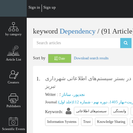
Skip
Sign in
Sign up
to
main
content
keyword
Dependency
‎/ (91 Article
by category
Sort by
Download search results
Date
Article List
در بستر سیستم‌های اطلاعاتی شهرداری
1.
Creators
تبریز
Writer
:
؛
نجدپور، ساناز
Journal
:
بهار 1405، دوره نهم - شماره 112(جلد اول)
»
ریت
Publishers
وابستگی
سیستم‌های اطلاعاتی
Keywords
:
Information Systems
Trust
Knowledge Sharing
Scientific Events