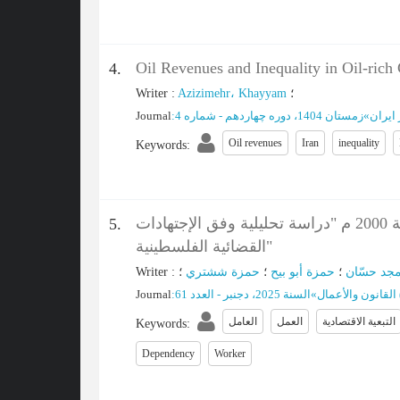
Oil Revenues and Inequality in Oil-rich 
4.
Writer
:
Azizimehr، Khayyam
؛
Journal
:
زمستان 1404، دوره چهاردهم - شماره 4
»
ایران
Oil revenues
Iran
inequality
Keywords
:
التبعية ومعيارها في قانون العمل الفلسطيني رقم (7) لسنة 2000 م "دراسة تحليلية وفق الإجتهادات
5.
القضائية الفلسطينية"
Writer
:
؛
حمزة ششتري
؛
حمزة أبو بيح
؛
مجد حسّان
Journal
:
السنة 2025، دجنبر - العدد 61
»
القانون والأعمال
التبعیة الاقتصادیة
العمل
العامل
Keywords
:
Dependency
Worker