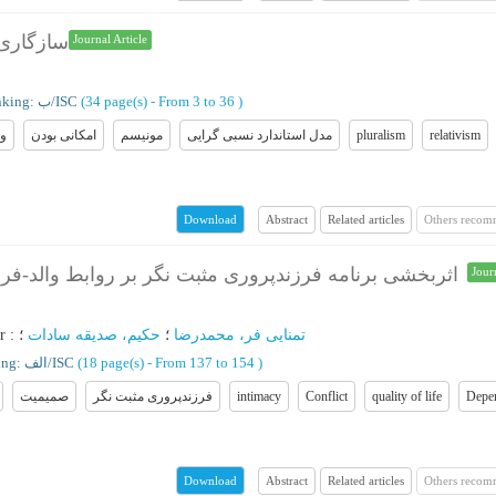
سازگاری 
Journal Article
Ranking: ب/ISC
(‎34 page(s) -
From 3 to 36
)
و
امکانی بودن
مونیسم
مدل استاندارد نسبی گرایی
pluralism
relativism
Abstract
Related articles
Others recom
Download
اثربخشی برنامه فرزندپروری مثبت نگر بر روابط والد-فرز
Jour
r
:
؛
حکیم، صدیقه سادات
؛
تمنایی فر، محمدرضا
Ranking: الف/ISC
(‎18 page(s) -
From 137 to 154
)
صمیمیت
فرزندپروری مثبت نگر
intimacy
Conflict
quality of life
Depe
Abstract
Related articles
Others recom
Download