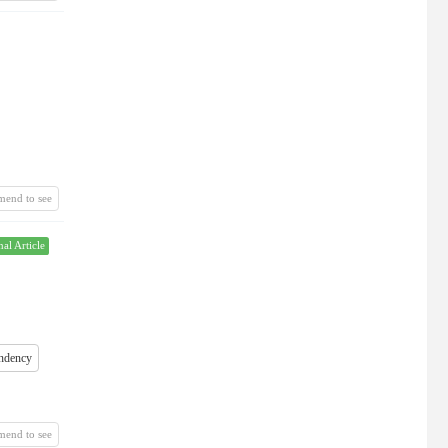
mend to see
nal Article
ndency
mend to see