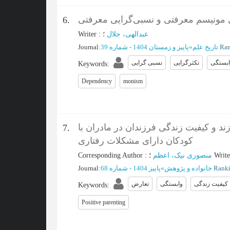
مونیسم معرفتی و نسبی‌گرایی معرفتی
6.
Writer
:
؛
عبدالهی، جلال
Journal
:
پاییز و زمستان 1404 - شماره 39
»
تاریخ علم
ابستگی
تکثرگرایی
نسبی گرایی
Keywords
:
Dependency
monism
ند و کیفیت زندگی فرزندان در مادران با
7.
کودکان دارای مشکلات رفتاری
Corresponding Author
:
منصوری نیک، اعظم
؛
Write
Journal
:
پاییز 1404 - شماره 68
»
خانواده و پژوهش
کیفیت زندگی
وابستگی
تعارض
Keywords
:
Positive parenting