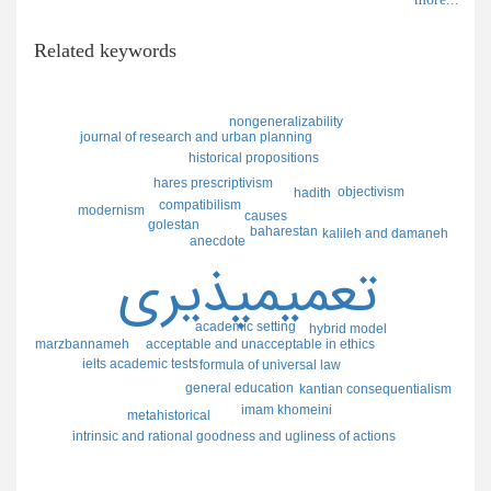
Related keywords
nongeneralizability
journal of research and urban planning
historical propositions
hares prescriptivism
objectivism
hadith
compatibilism
modernism
causes
golestan
baharestan
kalileh and damaneh
anecdote
تعميمپذيري
academic setting
hybrid model
marzbannameh
acceptable and unacceptable in ethics
ielts academic tests
formula of universal law
general education
kantian consequentialism
imam khomeini
metahistorical
intrinsic and rational goodness and ugliness of actions