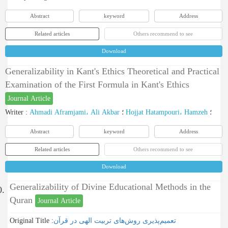
Abstract
keyword
Address
Related articles
Others recommend to see
Download
Generalizability in Kant's Ethics Theoretical and Practical
Examination of the First Formula in Kant's Ethics
Journal Article
Writer
:
Ahmadi Aframjami، Ali Akbar
؛
Hojjat Hatampouri، Hamzeh
؛
Abstract
keyword
Address
Related articles
Others recommend to see
Download
Generalizability of Divine Educational Methods in the
0.
Quran
Journal Article
Original Title :
تعمیم‌پذیری روش‌های تربیت الهی در قرآن