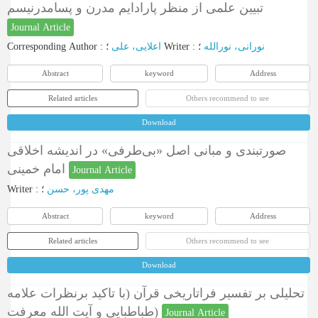
تبیین علمی از منظر پارادایم مدرن و پسامدرنیسم
Journal Article
Corresponding Author
:
اعلایی، علی
؛
Writer
:
؛
نورانی، نورالله
Abstract
keyword
Address
Related articles
Others recommend to see
Download
صورتبندی و مبانی اصل «بی‌طرفی» در اندیشه اخلاقی
امام خمینی
Journal Article
Writer
:
؛
مهدی پور، حسن
Abstract
keyword
Address
Related articles
Others recommend to see
Download
تحلیلی بر تفسیر فراتاریخی قرآن (با تاکید برنظرات علامه
طباطبایی و آیت الله معرفت)
Journal Article