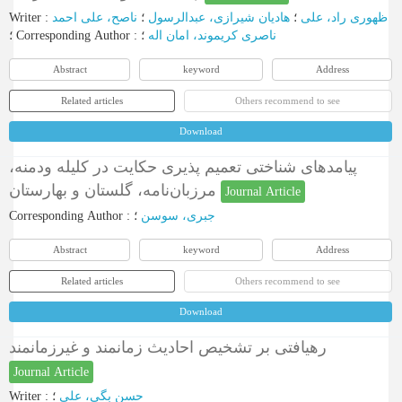
Writer
:
ناصح، علی احمد
؛
هادیان شیرازی، عبدالرسول
؛
ظهوری راد، علی
؛
Corresponding Author
:
؛
ناصری کریموند، امان اله
Abstract
keyword
Address
Related articles
Others recommend to see
Download
پیامدهای شناختی تعمیم پذیری حکایت در کلیله ودمنه،
مرزبان‌نامه، گلستان و بهارستان
Journal Article
Corresponding Author
:
؛
جبری، سوسن
Abstract
keyword
Address
Related articles
Others recommend to see
Download
رهیافتی بر تشخیص احادیث زمانمند و غیرزمانمند
Journal Article
Writer
:
؛
حسن بگی، علی