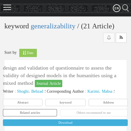
Skip
to
main
content
keyword
generalizability
‎/ (21 Article)
Sort by
Date
design and validation of questionnaire to assess the
validity of designed models in the humanities using a
mixed method
Journal Article
Writer
:
Shoghi، Behzad
؛
Corresponding Author
:
Karimi، Mahsa
؛
Abstract
keyword
Address
Related articles
Others recommend to see
Download