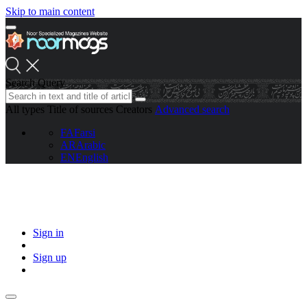
Skip to main content
Search Query
All types
Title of sources
Creators
Advanced search
FA
Farsi
AR
Arabic
EN
English
Sign in
Sign up