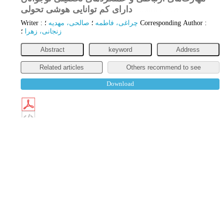
دارای کم توانایی هوشی تحولی
Journal Article
Writer
:
صالحی، مهدیه
؛
چراغی، فاطمه
؛
Corresponding Author
:
زنجانی، زهرا
؛
Abstract
keyword
Address
Related articles
Others recommend to see
Download
keyword
×
Keywords
:
مهارت
کارکرد اجرایی
عملکرد تحصیلی
کم توانایی ذهنی
ارتباطی
مرور سیستماتیک.
academic
performance
Executive Functions
Intellectual
disability
Communication skills
Systematic Review.