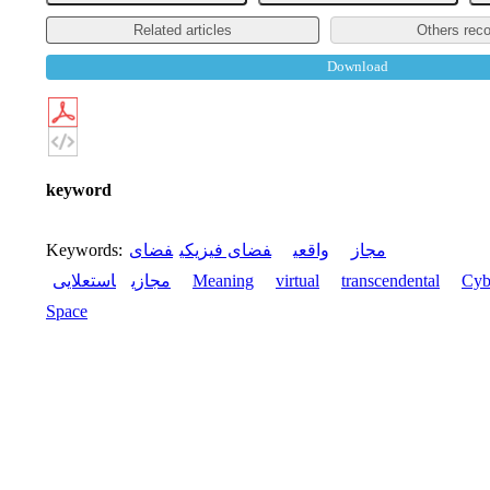
Related articles
Others rec
Download
keyword
Keywords
:
فضای
فضای فیزیکی
واقعی
مجاز
استعلایی
مجازی
Meaning
virtual
transcendental
Cyb
Space
Abstract
Address