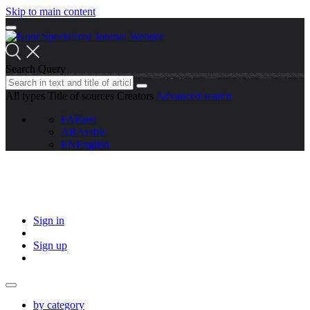
Skip to main content
Search Query
All types
Title of sources
Creators
Advanced search
FA
Farsi
AR
Arabic
EN
English
Sign in
Sign up
by category