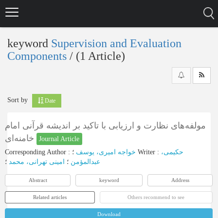
Skip
to
main
content
keyword
Supervision and Evaluation
Components
‎/ (1 Article)
Sort by
Date
مولفه‌های نظارت و ارزیابی با تاکید بر اندیشه قرآنی امام
خامنه‌ای
Journal Article
Corresponding Author
:
خواجه امیری، یوسف
؛
Writer
:
حکیمی،
عبدالمؤمن
؛
امینی تهرانی، محمد
؛
Abstract
keyword
Address
Related articles
Others recommend to see
Download