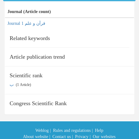
Journal (Article count)
Journal قرآن و علم 1
Related keywords
Article publication trend
Scientific rank
ب
‎ (1 Article)
Congress Scientific Rank
Weblog |
Rules and regulations |
Help
About website |
Contact us |
Privacy |
Our websites