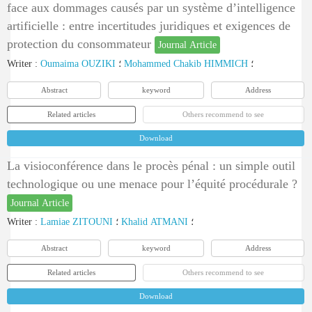
face aux dommages causés par un système d’intelligence
artificielle : entre incertitudes juridiques et exigences de
protection du consommateur
Journal Article
Writer
:
Oumaima OUZIKI
؛
Mohammed Chakib HIMMICH
؛
Abstract
keyword
Address
Related articles
Others recommend to see
Download
La visioconférence dans le procès pénal : un simple outil
technologique ou une menace pour l’équité procédurale ?
Journal Article
Writer
:
Lamiae ZITOUNI
؛
Khalid ATMANI
؛
Abstract
keyword
Address
Related articles
Others recommend to see
Download