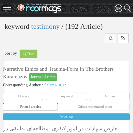
Skip
to
main
content
keyword
testimony
‎/ (192 Article)
Sort by
Date
Narrative Ethics and Trauma-Form in The Brothers
Karamazov
Journal Article
Corresponding Author
:
Salami، Ali
؛
Abstract
keyword
Address
Related articles
Others recommend to see
Download
تعارض شهادات در امور کیفری؛ مطالعه‌ای تطبیقی در