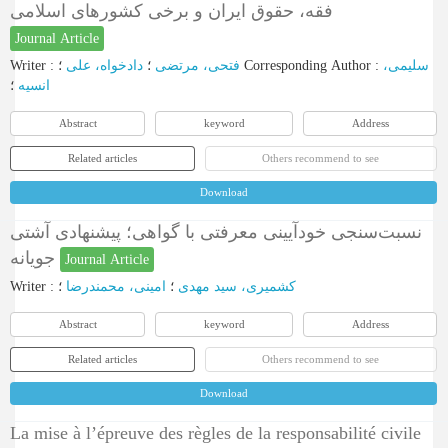
فقه، حقوق ایران و برخی کشورهای اسلامی
Journal Article
Writer
:
دادخواه، علی
؛
فتحی، مرتضی
؛
Corresponding Author
:
سلیمی،
انسیه
؛
Abstract
keyword
Address
Related articles
Others recommend to see
Download
نسبت‌سنجی خودآیینی معرفتی با گواهی؛ پیشنهادی آشتی
جویانه
Journal Article
Writer
:
؛
امینی، محمندرضا
؛
کشمیری، سید مهدی
Abstract
keyword
Address
Related articles
Others recommend to see
Download
La mise à l’épreuve des règles de la responsabilité civile