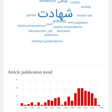
evidence
گواهي
conflict
kinship
شهادت
gender
iranian law
witness
شاهد
judgment
court
imami jurisprudence
islamic jurisprudence
اقرار
introspection
descartes
evidences
imamiye jurisprudence
Article publication trend
30
20
10
0
1382
1384
1387
1389
1391
1393
1395
1397
1399
1401
1403
1405