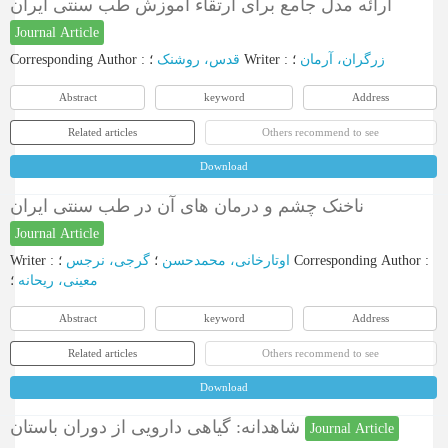
ارائه مدل جامع برای ارتقاء آموزش طب سنتی ایران
Journal Article
Corresponding Author
:
قدس، روشنک
؛
Writer
:
؛
زرگران، آرمان
Abstract
keyword
Address
Related articles
Others recommend to see
Download
ناخنک چشم و درمان های آن در طب سنتی ایران
Journal Article
Writer
:
گرجی، نرجس
؛
اوتارخانی، محمدحسن
؛
Corresponding Author
:
معینی، ریحانه
؛
Abstract
keyword
Address
Related articles
Others recommend to see
Download
شاهدانه: گیاهی دارویی از دوران باستان
Journal Article