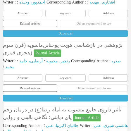
Writer
:
احمدپور، وحیده
؛
Corresponding Author
:
؛
افتخاری، مهدیه
Abstract
keyword
Address
Related articles
Others recommend to see
Download
پژوهشی در بازشناسی هویت یوحنابن‌‌ماسویه (قرن سوم
هجری قمری)
Journal Article
Writer
:
آرضایی، حامد
؛
رنجبر، محبوبه
؛
Corresponding Author
:
صدر،
محمد
؛
Abstract
keyword
Address
Related articles
Others recommend to see
Download
تأثیر داروی جامع منسوب به امام رضا(ع) در درمان زخم
پای دیابتی؛ نگاهی بالینی و روایی
Journal Article
Corresponding Author
:
جلائیان اکبرنیا، علی
؛
Writer
:
هاشمی شیری، علی