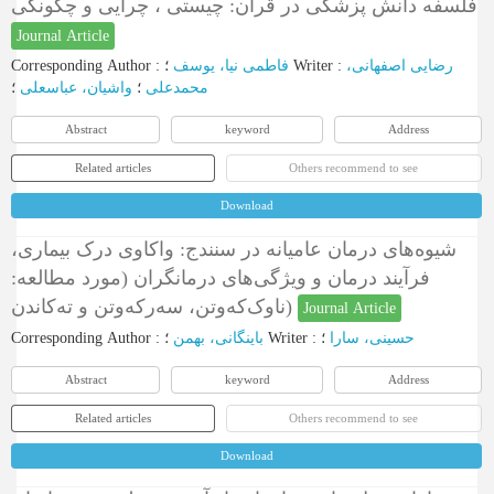
فلسفه دانش پزشکی در قرآن: چیستی ، چرایی و چگونگی
Journal Article
Corresponding Author
:
فاطمی نیا، یوسف
؛
Writer
:
رضایی اصفهانی،
محمدعلی
؛
واشیان، عباسعلی
؛
Abstract
keyword
Address
Related articles
Others recommend to see
Download
شیوه‌های درمان عامیانه در سنندج: واکاوی درک بیماری،
فرآیند درمان و ویژگی‌های درمانگران (مورد مطالعه:
ناوک‌که‌وتن، سه‌رکه‌وتن و ته‌کاندن)
Journal Article
Corresponding Author
:
باینگانی، بهمن
؛
Writer
:
؛
حسینی، سارا
Abstract
keyword
Address
Related articles
Others recommend to see
Download