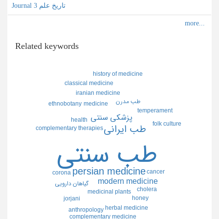
Journal تاریخ علم 3
Related keywords
history of medicine
classical medicine
iranian medicine
طب مدرن
medicine
ethnobotany
temperament
پزشكي سنتي
health
folk culture
طب ايراني
complementary therapies
طب سنتي
persian medicine
cancer
corona
modern medicine
گياهان دارويي
cholera
medicinal plants
honey
jorjani
herbal medicine
anthropology
complementary medicine