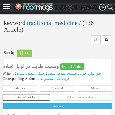
Skip
to
main
content
keyword
traditional medicine
‎/ (136
Article)
Sort by
Date
وضعیت طبابت در اوایل اسلام
Journal Article
Writer
:
؛
خلیلی محله، منیره
؛
حمیدی مقدم، سعید
؛
حق نواز، جواد
Corresponding Author
:
؛
قره داغی، معصومه
Abstract
keyword
Address
Related articles
Others recommend to see
Download