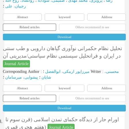
رضا
؛
پرویزی، محمد مهدی
؛
صمیمی، سودابه
؛
روانشاد، روح الله
؛
رجبیان، علی
؛
Abstract
keyword
Address
Related articles
Others recommend to see
Download
تحلیل نظام حکمرانی نوآوری گیاهان دارویی و طب سنتی
در ایران و فراتحلیل سیستمی نظام سیاستی/مدیریتی آن
Journal Article
Corresponding Author
:
میرزاپور ارمکی، ابوالفضل
؛
Writer
:
محسنی،
شایان
؛
پیشوایی، میرسامان
؛
Abstract
keyword
Address
Related articles
Others recommend to see
Download
اورام حار از دیدگاه حکمای تمدن اسلامی (قرن سوم تا
0.
هفتم هجری قمری)
Journal Article