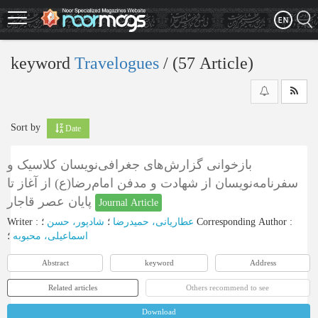
Skip
to
main
content
keyword
Travelogues
‎/ (57 Article)
Sort by
Date
بازخوانی گزارش‌های جغرافی‌نویسان کلاسیک و
سفرنامه‌نویسان از شهادت و مدفن ‌امام‌رضا(ع) از آغاز تا
پایان عصر قاجار
Journal Article
Writer
:
شادپور، حسن
؛
عطاریانی، حمیدرضا
؛
Corresponding Author
:
اسماعیلی، محبوبه
؛
Abstract
keyword
Address
Related articles
Others recommend to see
Download