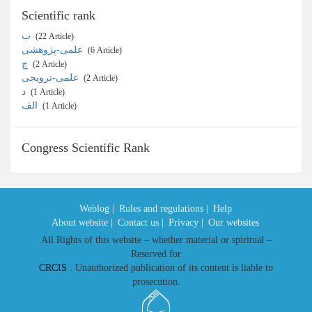
Scientific rank
ب
‎ (22 Article)
علمی-پژوهشی
‎ (6 Article)
ج
‎ (2 Article)
علمی-ترویجی
‎ (2 Article)
د
‎ (1 Article)
الف
‎ (1 Article)
Congress Scientific Rank
Weblog |
Rules and regulations |
Help
About website |
Contact us |
Privacy |
Our websites
All Rights of this website – whether material or spiritual –
Reserved for
CRCIS
. Unauthorized publication of its content is liable to
prosecution.