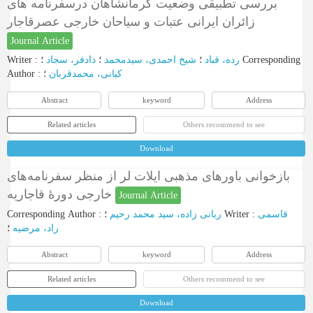
بررسی تطبیقی وضعیت کرمانشاهان درسفرنامه های
زائران ایرانی عتبات و سیاحان خارجی عصرقاجار
Journal Article
Writer
:
دادفر، سجاد
؛
شیخ احمدی، سیدمحمد
؛
رده، قباد
؛
Corresponding
Author
:
؛
کیانی، محمدقربان
Abstract
keyword
Address
Related articles
Others recommend to see
Download
بازخوانی باورهای مذهبی ایلات لر از منظر سفرنامه‌های
خارجی دورۀ قاجاریه
Journal Article
Corresponding Author
:
ربانی زاده، سید محمد رحیم
؛
Writer
:
قاسمی
راد، مرضیه
؛
Abstract
keyword
Address
Related articles
Others recommend to see
Download