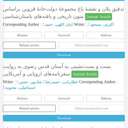
تدقیق پلان و نقشۀ باغ مجموعۀ دولت‌خانۀ قزوین براساس
متون تاریخی و یافته‌های باستان‌شناسی
Journal Article
Corresponding Author
:
امان‌ اللهی، حمید
؛
Writer
:
؛
اکبری، مسعود
Abstract
keyword
Address
Related articles
Others recommend to see
Download
بست و بست‌نشینی به آستان قدس رضوی به روایت
سفرنامه‌های اروپایی و آمریکایی
Journal Article
Writer
:
شادپور، حسن
؛
عطاریانی، حمیدرضا
؛
Corresponding Author
:
اسماعیلی، محبوبه
؛
Abstract
keyword
Address
Related articles
Others recommend to see
Download