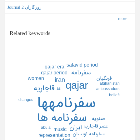
Journal روزگاران 2
Related keywords
safavid period
qajar era
سفرنامه
qajar period
فرنگيان
women
iran
qajar
afghanistan
قاجاريه
as
ambassadors
beliefs
سفرنامهها
changes
سفرنامه ها
صفويه
عصر قاجاريه
ايران
abu al
music
سفرنامه نويسان
representation
موسيقي
balawi