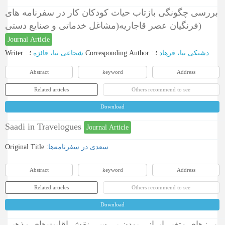
بررسی چگونگی بازتاب حیات کودکان کار در سفرنامه های
فرنگیان عصر قاجاریه(مشاغل خدماتی و صنایع دستی)
Journal Article
Writer
:
شجاعی نیا، فائزه
؛
Corresponding Author
:
؛
دشتکی نیا، فرهاد
Abstract
keyword
Address
Related articles
Others recommend to see
Download
Saadi in Travelogues
Journal Article
Original Title :
سعدی در سفرنامه‌ها
Abstract
keyword
Address
Related articles
Others recommend to see
Download
مرزهای متغیر ایرانی بودن بررسی نقش اقلیت‌های مذهبی