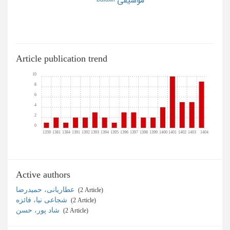
Article publication trend
10
8
6
4
2
0
1359
1381
1384
1391
1392
1393
1394
1395
1396
1397
1398
1399
1400
1401
1402
1403
1404
Active authors
عطاریانی، حمیدرضا
‎ (2 Article)
شجاعی نیا، فائزه
‎ (2 Article)
شاد پور، حسن
‎ (2 Article)