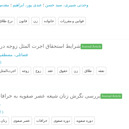
وحدتی شبیری، سید حسن
؛
عبدی پور، ابراهیم
؛
مقدس 
قوانین و مقررات
خانواده
زن
قانون
نرخ طلاق
شرایط استحقاق اجرت المثل زوجه در ح
Journal Article
فضائلی، مصطفی
)
نفقه
طلاق
زن
حقوق
عقد
زوج
زوجه
اجرت‌المثل
بررسی نگرش زنان شیعه عصر صفویه به خرافات
Journal Article
ج
62
)
دوره صفویه
دوره صفوی
خرافات
عصر صفوی
زنان