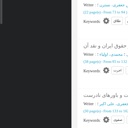
Writer
:
؛
جعفری، نسترن
(‎22 page(s) -
From 73 to 94
)
طلاق
Keywords
:
قوق ایران و نقد آن
Writer
:
؛
محمدی، اولیاء
؛
(‎38 page(s) -
From 95 to 132
اجرت
Keywords
:
 و باورهای نادرست
Writer
:
؛
عفری، علی اکبر
(‎30 page(s) -
From 133 to 1
صفوی
Keywords
: