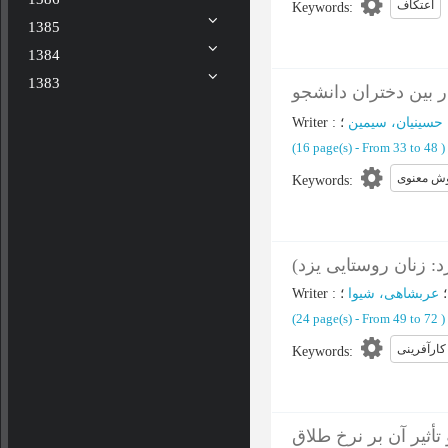
اعتکاف
Keywords
:
1385
1384
1383
بین دختران دانشجو
Writer
:
؛
حسینیان، سیمین
(‎16 page(s) -
From 33 to 48
)
ش معنوی
Keywords
:
د: زنان روستایی یزد
Writer
:
؛
عربشاهی، شیوا
(‎24 page(s) -
From 49 to 72
)
کارآفرینی
Keywords
:
أثیر آن بر نرخ طلاق