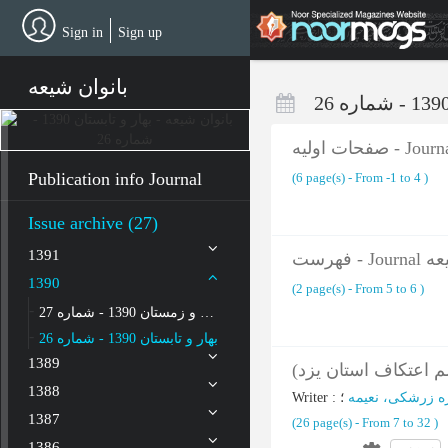
Skip
to
Sign in
Sign up
main
content
بانوان شیعه
Publication info Journal
(‎6 page(s) -
From -1 to 4
)
Issue archive (27)
1391
فهرست 
1390
(‎2 page(s) -
From 5 to 6
)
پاییز و زمستان 1390 - شماره 27
بهار و تابستان 1390 - شماره 26
1389
سم اعتکاف استان یزد
1388
Writer
:
؛
ه زرشکی، نعیمه
1387
(‎26 page(s) -
From 7 to 32
)
1386