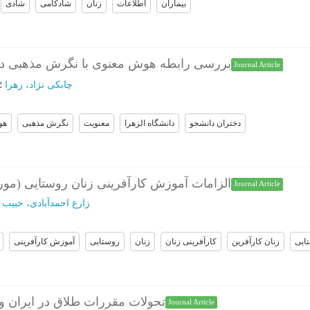
بیماران
اطلاعات
زنان
شادکامی
شادی
بررسی رابطه هوش معنوی با نگرش مذهبی در 
Journal Article
چابکی نژاد، زهرا
؛
دختران دانشجو
دانشگاه الزهرا
معنویت
نگرش مذهبی
هو
الزامات آموزش کارآفرینی زنان روستایی (مور)
Journal Article
زارع احمدآبادی، حبیب
؛
ایی
زنان کارآفرین
کارآفرینی زنان
زنان
روستایی
آموزش کارآفرینی
تحولات مقررات طلاق در ایران و ت
Journal Article