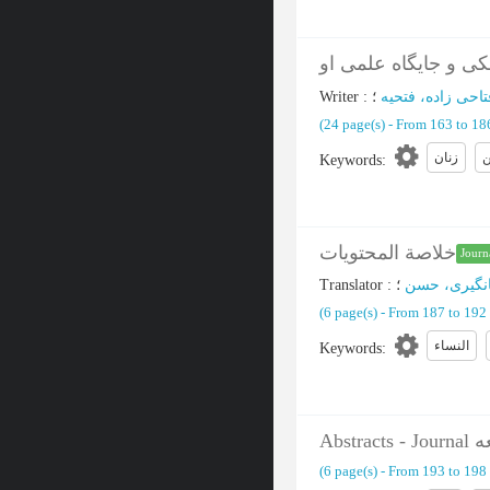
ی و جایگاه علمی او
Writer
:
؛
تاحی زاده، فتحیه
(‎24 page(s) -
From 163 to 1
زنان
Keywords
:
خلاصة المحتویات
Journa
Translator
:
؛
نگیری، حسن
(‎6 page(s) -
From 187 to 192
النساء
Keywords
:
Abstr
(‎6 page(s) -
From 193 to 198