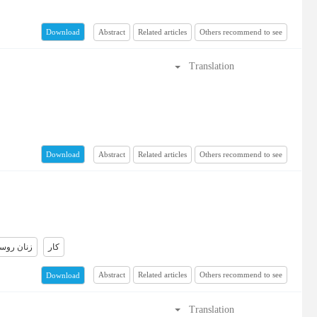
Abstract
Related articles
Others recommend to see
Download
Translation
Abstract
Related articles
Others recommend to see
Download
کار
زنان روست
Abstract
Related articles
Others recommend to see
Download
Translation