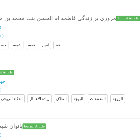
مروری بر زندگی فاطمه ام الحسن بنت محمد بن مک
Journal Article
ف
86
)
قم
امین
فقیه
شیعه
حسن
l Article
جها
)
الزوجة
المعتقدات
البهجة
الطلاق
ریادة الاعمال
الذکاء الروحی
acts - Journal بانوان شیعه
Journal Article
)