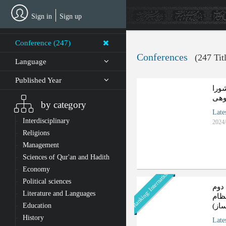
Skip
to
Sign in
Sign up
main
content
Conference (247)
Conferences
(247 Tit
Language
Published Year
ورا
وهی
by category
Late
Interdisciplinary
2024/
Religions
Management
Sciences of Qur'an and Hadith
Economy
Ranking: International
Political sciences
دوم
Literature and Languages
ظام
Education
 ساز
History
Late