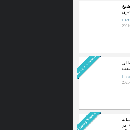
شیخ
کبری
Late
2001/
Ranking: International
للی
نعت
Late
2025/
Ranking: National
انه
 در