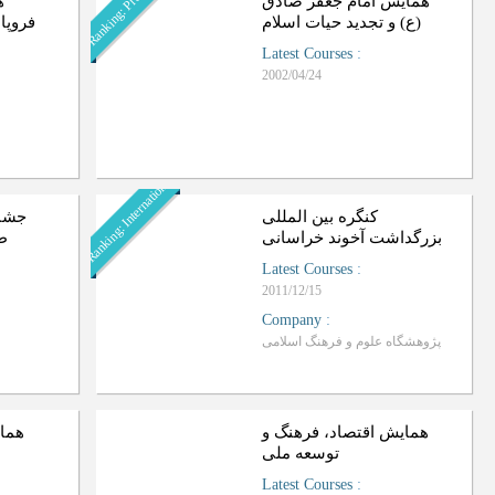
Ranking: Provincial
همایش امام جعفر صادق
ه
(ع) و تجدید حیات اسلام
فروپا
Latest Courses
:
2002/04/24
Ranking: International
کنگره بین المللی
جشنو
بزرگداشت آخوند خراسانی
)
Latest Courses
:
2011/12/15
Company
:
پژوهشگاه علوم و فرهنگ اسلامی
همایش اقتصاد، فرهنگ و
همای
توسعه ملی
Latest Courses
: