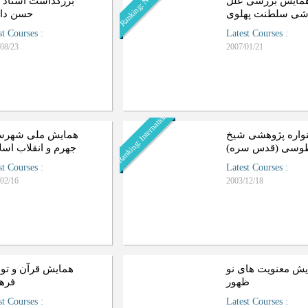
Ranking: National
مایش بررسی علل
بزرگداشت استاد د
شی سلطنت پهلوی
حسن داد
st Courses
:
Latest Courses
:
08/23
2007/01/21
Ranking: International
اره پژوهشی شیخ
همایش ملی شهرس
طوسی (قدس سره
جهرم و انقلاب اسل
st Courses
:
Latest Courses
:
02/16
2003/12/18
ش معنویت‌ های نو
همایش قرآن و تو
ظهور
فره
st Courses
:
Latest Courses
: