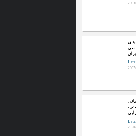
2003/
های
 اساسی
ران
Late
2007/
انی
ستی
ایی
Late
2020/