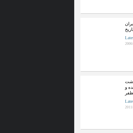
ران
اريخ
Late
2006/
اشت
ه و
ظفر
Late
2011/