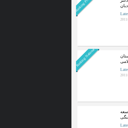
Ranking: Provincial
کتر
بان
Late
2011/
Ranking: National
تان
امی
Late
2011/
سعه
نگی
Late