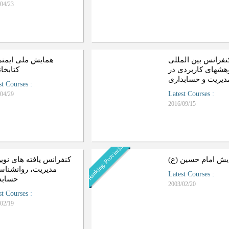
04/23
نفرانس بین المللی
همایش ملی ایمنی
هشهای کاربردی در
کتابخان
دیریت و حسابداری
st Courses
:
Latest Courses
:
04/29
2016/09/15
Ranking: Provincial
ایش امام حسین (ع
کنفرانس یافته های نوی
مدیریت، روانشناس
Latest Courses
:
حسابد
2003/02/20
st Courses
:
02/19