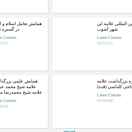
ن المللی علامه ابن
همایش تعامل اسلام و اي
شهر آشوب
در گستره ت
st Courses
:
Latest Courses
:
12/22
2013/11/11
ه بزرگداشت علامه
همايش علمي بزرگد
حاجی کلباسی (قده
علامه شيخ محمد عبد
علامه شيخ محمدرضا م
Latest Courses
:
st Courses
:
2013/03/06
03/24