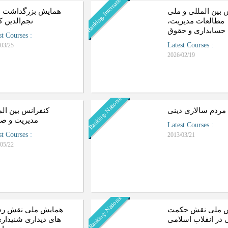
Ranking: International
 بین المللی و ملی
همایش بزرگداشت 
مطالعات مدیریت،
نجم‌الدین 
حسابداری و حقوق
st Courses
:
Latest Courses
:
03/25
2026/02/19
Ranking: National
ردم سالاری دینی
کنفرانس بین الم
مدیریت و ص
Latest Courses
:
st Courses
:
2013/03/21
05/22
Ranking: National
 ملی نقش حکمت
همایش ملی نقش رس
 در انقلاب اسلامی
های دیداری شنیداری