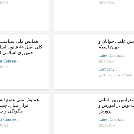
09/23
2021/03/24
یش علمی جوانان و
همایش ملی سیاست‌
جهان اسلام
کلی اصل 44 قانون
جمهوری اسلامی ای
Latest Courses
:
st Courses
:
2011/03/25
01/21
Company
:
دانشگاه مذاهب اسلامی
نفرانس بین المللی
همایش ملی علوم انس
 نوین در آموزش و
قرآن بنیان: چی،
پرورش
چگونگی و چر
st Courses
:
Latest Courses
:
03/23
2026/02/19