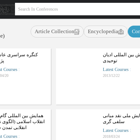
Article Collection
Encyclopedia
Con
le)
 بین المللی ادیان
کنگره سراسری عاش
توحیدی
پژ
st Courses
:
Latest Courses
:
04/20
2013/12/22
یش ملی نقد مبانی
همایش بین المللی گام 
سلفی گری
انقلاب اسلامی (الگوی ن
انقلابی تمدن)
Latest Courses
:
st Courses
:
2018/03/24