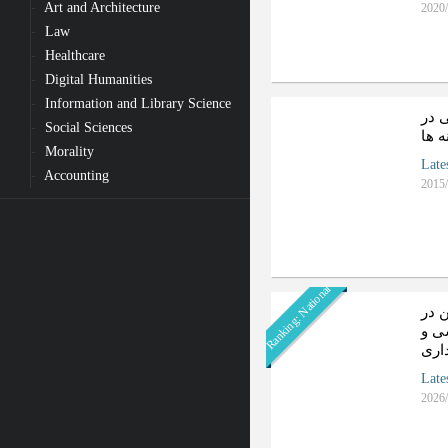
Art and Architecture
2020/
Law
Healthcare
Digital Humanities
Information and Library Science
 در
Social Sciences
ه ها
Morality
Late
Accounting
2015/
Ranking: National
ن در
ی و
اری
Late
2026/