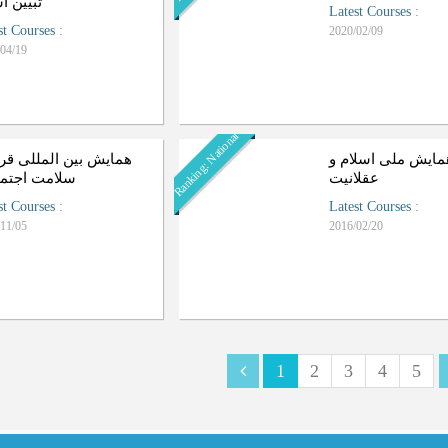
تبیین ا
Latest Courses
:
st Courses
:
2020/02/09
04/19
Ranking: National
مایش ملی اسلام و
همایش بین المللی قرآ
عقلانیت
سلامت اجتم
st Courses
:
Latest Courses
:
11/05
2016/02/20
1
2
3
4
5