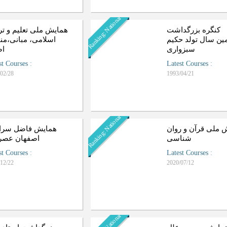
Ranking: National
کنگره بزرگداشت
همایش ملی تعلیم و تر
ین سال تولد حکیم
اسلامی، مبانی،‌منا
سبزواری
ا
st Courses
:
Latest Courses
:
02/28
1993/04/21
Ranking: National
 ملی قرآن و روان
همایش فاضل سرا
شناسی
اصفهان عصر
st Courses
:
Latest Courses
:
12/22
2020/07/12