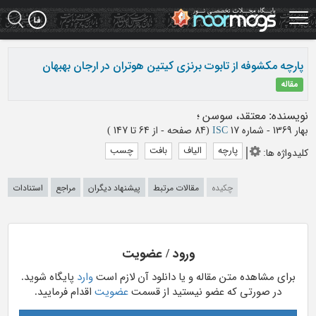
Ski
t
mai
conten
پارچه مکشوفه از تابوت برنزی کیتین هوتران در ارجان بهبهان
مقاله
نویسنده
:
معتقد، سوسن
؛
بهار 1369 - شماره 17
ISC
(‎84 صفحه -
از 64 تا 147
)
پارچه
الیاف
بافت
چسب
کلیدواژه ها
:
چکیده
مقالات مرتبط
پیشنهاد دیگران
مراجع
استنادات
ورود / عضویت
برای مشاهده متن مقاله و یا دانلود آن لازم است
وارد
پایگاه شوید.
در صورتی که عضو نیستید از قسمت
عضویت
اقدام فرمایید.