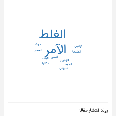
الغلط
الآمر
سوئد
قوانین
السحر
الطبیعة
اسمی
البغاء
الزهری
انکلترا
العهد
هلیوس
روند انتشار مقاله