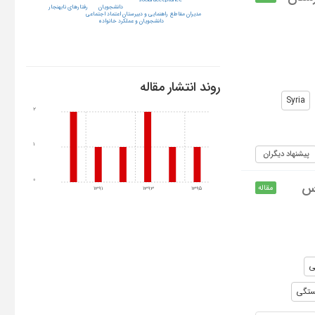
social acceptance
رفتارهای نابهنجار
دانشجویان
مدیران مقاطع راهنمایی و دبیرستان اعتماد اجتماعی
دانشجویان و عملکرد خانواده
روند انتشار مقاله
Syria
2
1
پیشنهاد دیگران
0
رس
مقاله
1391
1393
1395
ی
تگی