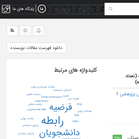
پایگاه های ما
دانلود فهرست مقالات نویسنده
کلیدواژه های مرتبط
 (تعداد
ه)
سلامت جسمانی و روانی
احساس محرومیت
-پژوهشی 6
رضایت شغلی
تفاوت
Family performance
هویت ملی
social factors
فرضیه
رواﺑﻂ
رضایت شغلی
خانواده
social skills
بهداشت روانی
رابطه
Syria
سلامت روانی
nation
پذیرش اجتماعی
دانشجویان
پذیرش اجتماعی
رستان
مقاله