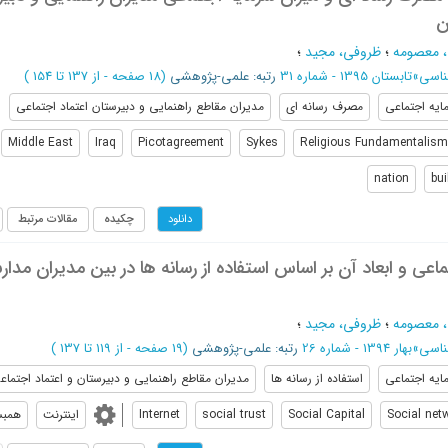
، معصومه
؛
ظروفی، مجید
؛
ناسی
»
تابستان 1395 - شماره 31
رتبه: علمی-پژوهشی
(‎18 صفحه -
از 137 تا 154
)
ایه اجتماعی
مصرف رسانه ای
مدیران مقاطع راهنمایی و دبیرستان اعتماد اجتماعی
Middle East
Iraq
Picotagreement
Sykes
Religious Fundamentalism
nation
bui
چکیده
مقالات مرتبط
دانلود
اعی و ابعاد آن بر اساس استفاده از رسانه ها در بین مدیران مدا
، معصومه
؛
ظروفی، مجید
؛
ناسی
»
بهار 1394 - شماره 26
رتبه: علمی-پژوهشی
(‎19 صفحه -
از 119 تا 137
)
ایه اجتماعی
استفاده از رسانه ها
مدیران مقاطع راهنمایی و دبیرستان و اعتماد اجتماع
Social net
Social Capital
social trust
Internet
اینترنت
همبس