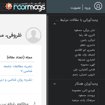
Ski
t
ورود
عضویت
mai
conten
پدیدآورانی با مقالات مرتبط ...
جان بزرگی، مسعود
ظروفی، م
اکبری، الله رضا
تبرائی، رامین
جدیری، جعفر
بشیری، ابو القاسم
کجباف نژاد، هادی
مجله (تعداد مقاله)
اعتباری، صدیقه
الهی، محبوبه
نشریه مطالعات جامعه
فتحی آشتیانی، علی
شناسی 7
نارویی نصرتی، رحیم
نشریه روان شناسی و دین 
پدیدآوران همکار
فریدی ثانی، معصومه
برومند، مسعود
سرهنگ زاده، مرضیه
1.
مطالعه رابطه بین