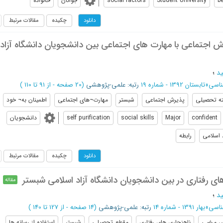
b
Student University
social factors
جوانان
خانواده
چکیده
مقالات مرتبط
دانلود
ش اجتماعی با مهارت های اجتماعی بین دانشجویان دانشگاه آزاد
د
؛
ناسی
»
تابستان 1392 - شماره 19
رتبه: علمی-پژوهشی
(‎20 صفحه -
از 91 تا 110
)
ه تحصیلی
پذیرش اجتماعی
شبستر
مهارت¬های اجتماعی
اطمینان به¬ خود
confident
Major
social skills
self purification
دانشجویان
 اسلامی
رابطه
چکیده
مقالات مرتبط
دانلود
ای رفتاری در بین دانشجویان دانشگاه آزاد اسلامی شبستر
مقاله
د
؛
ناسی
»
بهار 1391 - شماره 14
رتبه: علمی-پژوهشی
(‎14 صفحه -
از 127 تا 140
)
س مرضی
ناهنجاری های رفتاری
مقطع تحصیلی
شبستر
استفاده از رسانه ها