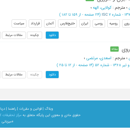
؛
مترجم
:
کولایی، الهه
؛
ISC
(‎24 صفحه -
از 159 تا 182
)
روی
روسیه
روسی
ایران
خلیج‌فارس
آلمان
قرارداد
سیاست
چکیده
مقالات مرتبط
دانلود
روی
مقاله
؛
مترجم
:
اسعدی، مرتضی
؛
13 - شماره 52
(‎14 صفحه -
از 12 تا 25
)
چکیده
مقالات مرتبط
دانلود
وبلاگ |
قوانین و مقررات |
راهنما |
دربار
حقوق مادی و معنوی اين پايگاه متعلق به
مرکز تحقیقات ک
«میزبانی