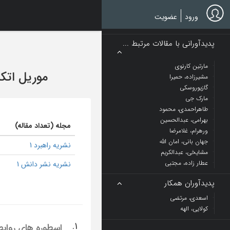
Ski
t
ورود
عضویت
mai
conten
پدیدآورانی با مقالات مرتبط ...
مارتین کارنوی
موریل اتک
مشیرزاده، حمیرا
گازیوروسکی
مارک جی
طاهراحمدی، محمود
بهرامی، عبدالحسین
مجله (تعداد مقاله)
ورهرام، غلامرضا
جهان بانی، امان الله
نشریه راهبرد 1
مشایخی، عبدالکریم
عطار زاده، مجتبی
نشریه نشر دانش 1
پدیدآوران همکار
اسعدی، مرتضی
کولایی، الهه
1.
اسطوره های روابط