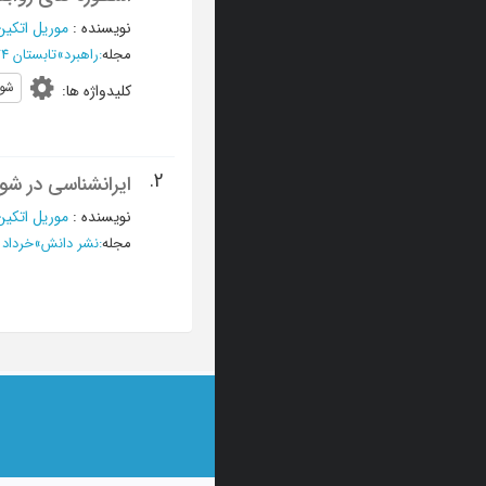
نویسنده
:
موریل اتکین
مجله
:
راهبرد
»
تابستان 1374 - شماره 7
شو
کلیدواژه ها
:
2.
ایرانشناسی در شو
نویسنده
:
موریل اتکین
مجله
:
نشر دانش
»
خرداد و تير 68