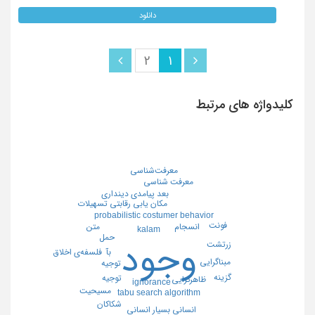
دانلود
2
1
کلیدواژه های مرتبط
معرفت‌شناسی
معرفت شناسی
بعد پیامدی دینداری
مکان یابی رقابتی تسهیلات
probabilistic costumer behavior
فونت
متن
انسجام
kalam
حمل
وجود
زرتشت
فلسفه‌ی اخلاق
بآ
مبناگرایی
توجیه
گزینه
توجیه
ظاهرگرایی
ignorance
مسیحیت
tabu search algorithm
شکاکان
انسانی بسیار انسانی