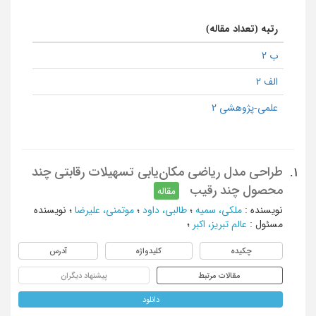
رتبه (تعداد مقاله)
ب 2
الف 2
علمی-پژوهشی 2
طراحی مدل ریاضی مکان‌یابی تسهیلات رقابتی چند
1.
محصول چند رقیب
مقاله
نویسنده
:
ملکی، سمیه
؛
طالبی، داود
؛
موتمنی، علیرضا
؛
نویسنده
مسئول
:
عالم تبریز، اکبر
؛
چکیده
کلیدواژه
آدرس
مقالات مرتبط
پیشنهاد دیگران
دانلود