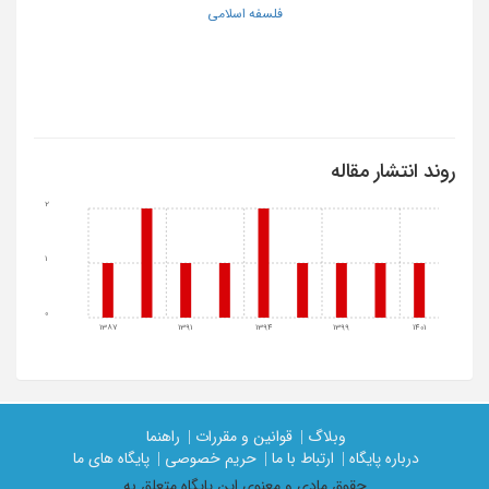
فلسفه اسلامی
روند انتشار مقاله
2
1
0
1387
1391
1394
1399
1401
وبلاگ |
قوانین و مقررات |
راهنما
درباره پایگاه |
ارتباط با ما |
حریم خصوصی |
پایگاه های ما
حقوق مادی و معنوی اين پايگاه متعلق به