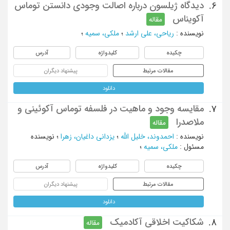
دیدگاه ژیلسون درباره اصالت وجودی دانستن توماس
6.
آکویناس
مقاله
نویسنده
:
ریاحی، علی ارشد
؛
ملکی، سمیه
؛
چکیده
کلیدواژه
آدرس
مقالات مرتبط
پیشنهاد دیگران
دانلود
مقایسه وجود و ماهیت در فلسفه توماس آکوئینی و
7.
ملاصدرا
مقاله
نویسنده
:
احمدوند، خلیل الله
؛
یزدانی داغیان، زهرا
؛
نویسنده
مسئول
:
ملکی، سمیه
؛
چکیده
کلیدواژه
آدرس
مقالات مرتبط
پیشنهاد دیگران
دانلود
شکاکیت اخلاقی آکادمیک
8.
مقاله