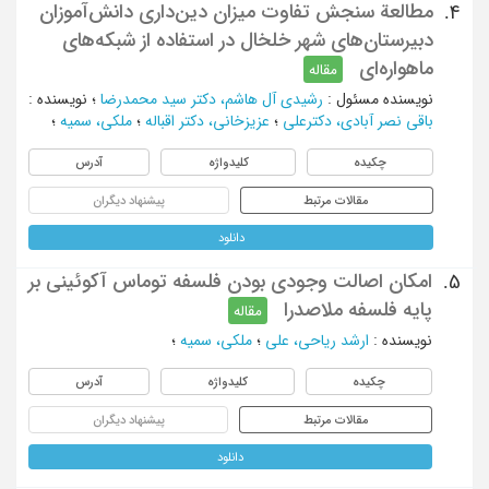
مطالعة سنجش تفاوت میزان دین‌داری دانش‌آموزان
4.
دبیرستان‌های شهر خلخال در استفاده از شبکه‌های
ماهواره‌ای
مقاله
نویسنده مسئول
:
رشیدی آل هاشم، دکتر سید محمدرضا
؛
نویسنده
:
باقی نصر آبادی، دکترعلی
؛
عزیزخانی، دکتر اقباله
؛
ملکی، سمیه
؛
چکیده
کلیدواژه
آدرس
مقالات مرتبط
پیشنهاد دیگران
دانلود
امکان اصالت وجودی بودن فلسفه توماس آکوئینی بر
5.
پایه فلسفه ملاصدرا
مقاله
نویسنده
:
ارشد ریاحی، علی
؛
ملکی، سمیه
؛
چکیده
کلیدواژه
آدرس
مقالات مرتبط
پیشنهاد دیگران
دانلود