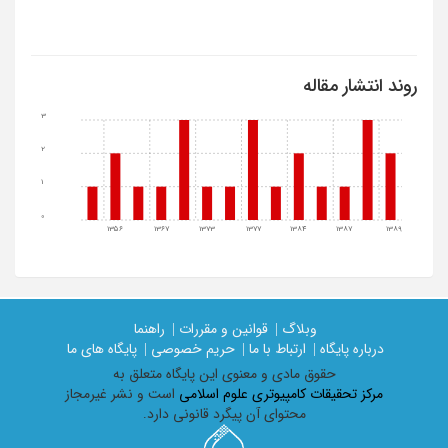
روند انتشار مقاله
3
2
1
0
1356
1367
1373
1377
1384
1387
1389
وبلاگ |
قوانین و مقررات |
راهنما
درباره پایگاه |
ارتباط با ما |
حریم خصوصی |
پایگاه های ما
حقوق مادی و معنوی اين پايگاه متعلق به
مرکز تحقیقات کامپیوتری علوم اسلامی
است و نشر غیرمجاز
محتوای آن پیگرد قانونی دارد.