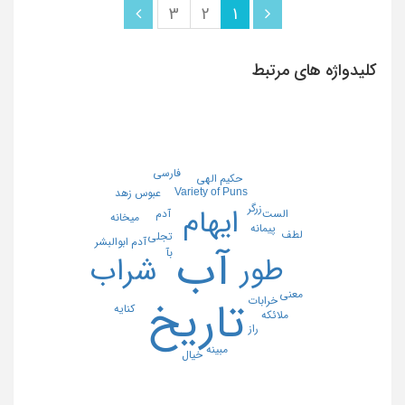
3
2
1
کلیدواژه های مرتبط
فارسی
حکیم الهی
Variety of Puns
عبوس زهد
زرگر
ایهام
الست
آدم
ميخانه
پيمانه
لطف
تجلی
آدم ابوالبشر
آب
بآ
شراب
طور
معنی
خرابات
تاریخ
کنایه
ملائکه
راز
مبینه
خیال