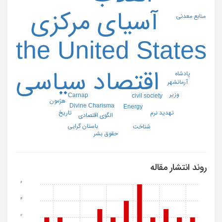
آسیای مرکزی
منابع معدنی
the United States
اقتصاد سیاسی
پادشاه
آرمانشهر
وزیر
Carnap
civil society
هژمون
Divine Charisma
Energy
تهدید نرم
تاریخ
الگوی اقتصادی
باستان گرایی
شناخت
حقوق بشر
روند انتشار مقاله
6
4
2