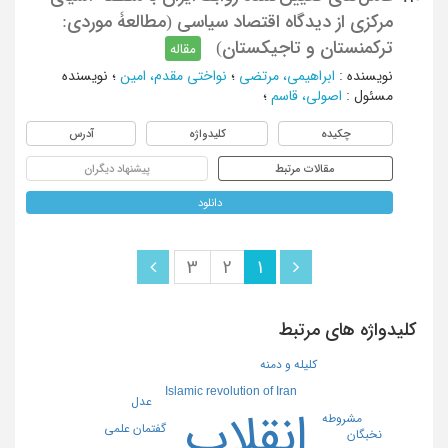
مرکزی از دیدگاه اقتصاد سیاسی (مطالعۀ موردی:
ترکمنستان و تاجیکستان)
مقاله
نویسنده
:
ابراهیمی، مرتضی
؛
نواختی مقدم، امین
؛
نویسنده
مسئول
:
اصولی، قاسم
؛
چکیده
کلیدواژه
آدرس
مقالات مرتبط
پیشنهاد دیگران
دانلود
3
2
1
کلیدواژه های مرتبط
کلیله و دمنه
Islamic revolution of Iran
عدل
انقلاب
مشروطه
گفتمان علمی
نخبگان