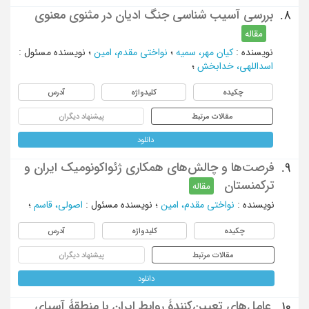
بررسی آسیب شناسی جنگ ادیان در مثنوی معنوی
8.
مقاله
نویسنده
:
کیان مهر، سمیه
؛
نواختی مقدم، امین
؛
نویسنده مسئول
:
اسداللهی، خدابخش
؛
چکیده
کلیدواژه
آدرس
مقالات مرتبط
پیشنهاد دیگران
دانلود
فرصت‌ها و چالش‌های همکاری ژئواکونومیک ایران و
9.
ترکمنستان
مقاله
نویسنده
:
نواختی مقدم، امین
؛
نویسنده مسئول
:
اصولی، قاسم
؛
چکیده
کلیدواژه
آدرس
مقالات مرتبط
پیشنهاد دیگران
دانلود
عامل‌های تعیین‌کنندۀ روابط ایران با منطقۀ آسیای
10.