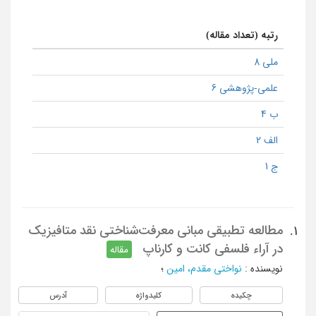
رتبه (تعداد مقاله)
ملی 8
علمی-پژوهشی 6
ب 4
الف 2
ج 1
مطالعه تطبیقی مبانی معرفت‌شناختی نقد متافیزیک
1.
در آراء فلسفی کانت و کارناپ
مقاله
نویسنده
:
نواختی مقدم، امین
؛
چکیده
کلیدواژه
آدرس