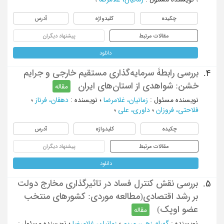
چکیده
کلیدواژه
آدرس
مقالات مرتبط
پیشنهاد دیگران
دانلود
بررسی رابطۀ سرمایه‌گذاری مستقیم خارجی و جرایم
4.
خشن: شواهدی از استان‌های ایران
مقاله
نویسنده مسئول
:
زمانیان، غلامرضا
؛
نویسنده
:
دهقان، فرناز
؛
فلاحتی، فروزان
؛
داوری، علی
؛
چکیده
کلیدواژه
آدرس
مقالات مرتبط
پیشنهاد دیگران
دانلود
بررسی نقش کنترل فساد در تاثیرگذاری مخارج دولت
5.
بر رشد اقتصادی(مطالعه موردی: کشورهای منتخب
عضو اوپک)
مقاله
نویسنده
:
گهرام زهی، مریم
؛
زمانیان، غلامرضا
؛
نویسنده مسئول
: