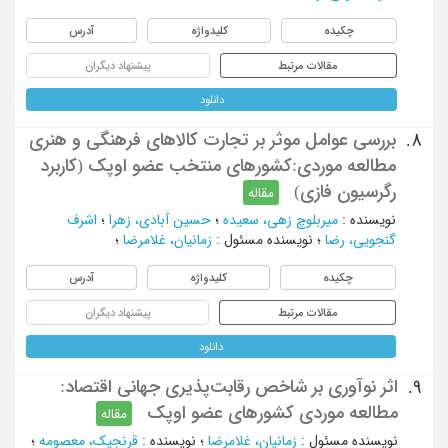
چکیده
کلیدواژه
آدرس
مقالات مرتبط
پیشنهاد دیگران
دانلود
بررسی عوامل موثر بر تجارت کالاهای فرهنگی و هنری
8.
مطالعه موردی:کشورهای منتخب عضو اوپک (کاربرد
رگرسیون فازی)
مقاله
نویسنده
:
میربلوچ زهی، سعیده
؛
حسین آبادی، زهرا
؛
اشرف
گنجویی، رضا
؛
نویسنده مسئول
:
زمانیان، غلامرضا
؛
چکیده
کلیدواژه
آدرس
مقالات مرتبط
پیشنهاد دیگران
دانلود
اثر نوآوری بر شاخص رقابت‌پذیری جهانی اقتصاد:
9.
مطالعه موردی کشورهای عضو اوپک
مقاله
نویسنده مسئول
:
زمانیان، غلامرضا
؛
نویسنده
:
قرنجیک، معصومه
؛