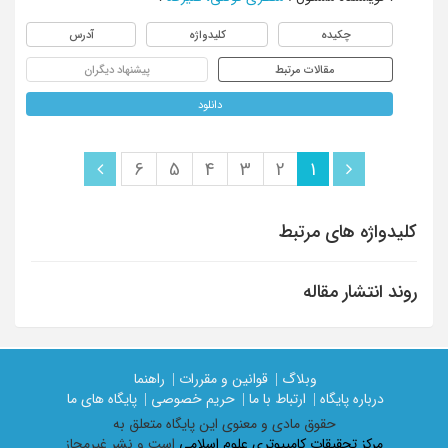
چکیده
کلیدواژه
آدرس
مقالات مرتبط
پیشنهاد دیگران
دانلود
6
5
4
3
2
1
کلیدواژه های مرتبط
روند انتشار مقاله
وبلاگ |
قوانین و مقررات |
راهنما
درباره پایگاه |
ارتباط با ما |
حریم خصوصی |
پایگاه های ما
حقوق مادی و معنوی اين پايگاه متعلق به
مرکز تحقیقات کامپیوتری علوم اسلامی
است و نشر غیرمجاز