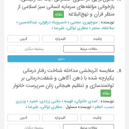
بازخوانی مؤلفه‌های سرمایه انسانی سبز اسلامی از
منظر قرآن و نهج‌البلاغه
مقاله
نویسنده
:
منوچهری، مجتبی
؛
خسروپناه دزفولی، عبدالحسین
؛
سلاجقه، سنجر
؛
منظری توکلی، علیرضا
؛
چکیده
کلیدواژه
آدرس
مقالات مرتبط
پیشنهاد دیگران
دانلود
مقایسه اثربخشی مداخله شناخت رفتار درمانی
8.
یکپارچه شده با ذهن آگاهی و شفقت‌درمانی بر
توانمندسازی و تنظیم هیجانی زنان سرپرست خانوار
مقاله
نویسنده
:
اسدی خانوکی، فهیمه
؛
ملایی زرندی، حمید
؛
وزیری
نسب، اعظم
؛
نویسنده مسئول
:
منظری توکلی، علیرضا
؛
چکیده
کلیدواژه
آدرس
مقالات مرتبط
پیشنهاد دیگران