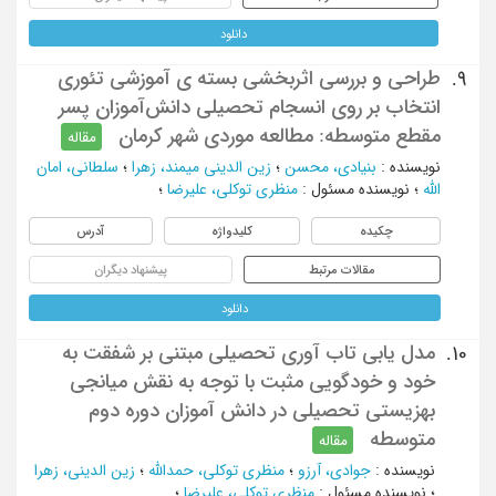
دانلود
طراحی و بررسی اثربخشی بسته ی آموزشی تئوری
9.
انتخاب بر روی انسجام تحصیلی دانش‌آموزان پسر
مقطع متوسطه: مطالعه موردی شهر کرمان
مقاله
نویسنده
:
بنیادی، محسن
؛
زین الدینی میمند، زهرا
؛
سلطانی، امان
الله
؛
نویسنده مسئول
:
منظری توکلی، علیرضا
؛
چکیده
کلیدواژه
آدرس
مقالات مرتبط
پیشنهاد دیگران
دانلود
مدل یابی تاب آوری تحصیلی مبتنی بر شفقت به
10.
خود و خودگویی مثبت با توجه به نقش میانجی
بهزیستی تحصیلی در دانش آموزان دوره دوم
متوسطه
مقاله
نویسنده
:
جوادی، آرزو
؛
منظری توکلی، حمدالله
؛
زین الدینی، زهرا
؛
نویسنده مسئول
:
منظری توکلی، علیرضا
؛