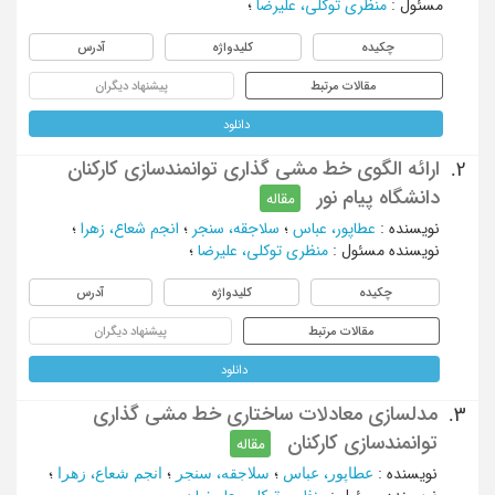
مسئول
:
منظری توکلی، علیرضا
؛
چکیده
کلیدواژه
آدرس
مقالات مرتبط
پیشنهاد دیگران
دانلود
ارائه الگوی خط مشی گذاری توانمندسازی کارکنان
2.
دانشگاه پیام نور
مقاله
نویسنده
:
عطاپور، عباس
؛
سلاجقه، سنجر
؛
انجم شعاع، زهرا
؛
نویسنده مسئول
:
منظری توکلی، علیرضا
؛
چکیده
کلیدواژه
آدرس
مقالات مرتبط
پیشنهاد دیگران
دانلود
مدلسازی معادلات ساختاری خط مشی گذاری
3.
توانمندسازی کارکنان
مقاله
نویسنده
:
ﻋﻄﺎﭘﻮﺭ، ﻋﺒﺎﺱ
؛
ﺳﻼﺟﻘﻪ، ﺳﻨﺠﺮ
؛
ﺍﻧﺠﻢ ﺷﻌﺎﻉ، ﺯﻫﺮﺍ
؛