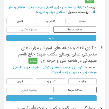
مقاله
نویسنده
:
بنیادی، محسن
؛
زین الدینی میمند، زهرا
؛
سلطانی، امان
الله
؛
نویسنده مسئول
:
منظری توکلی، علیرضا
؛
چکیده
کلیدواژه
آدرس
مقالات مرتبط
پیشنهاد دیگران
دانلود
واکاوی ابعاد و مولفه های آموزش مهارت‌های
6.
مدیریتی عملی برمبنای مکتب شهید حاج قاسم
سلیمانی در شاخه فنی و حرفه ای
مقاله
نویسنده
:
گودرزی، محمد
؛
منظری توکلی، علیرضا
؛
زین الدینی
میمند، زهرا
؛
بحرینی زاده، آناهیتا
؛
چکیده
کلیدواژه
آدرس
مقالات مرتبط
پیشنهاد دیگران
دانلود
تحول‌گرایی در الگوی حکمرانی آیت الله رئیسی:
7.