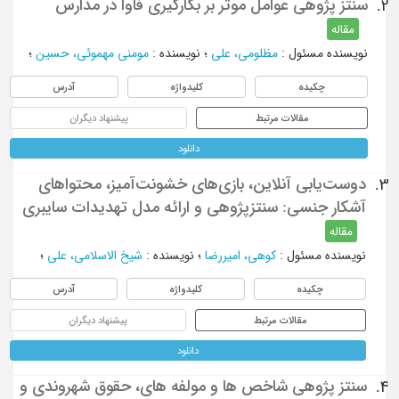
سنتز پژوهی عوامل موثر بر بکارگیری فاوا در مدارس
2.
مقاله
نویسنده مسئول
:
مظلومی، علی
؛
نویسنده
:
مومنی مهموئی، حسین
؛
چکیده
کلیدواژه
آدرس
مقالات مرتبط
پیشنهاد دیگران
دانلود
دوست‌یابی آنلاین، بازی‌های خشونت‌آمیز، محتواهای
3.
آشکار جنسی: سنتزپژوهی و ارائه مدل تهدیدات سایبری
مقاله
نویسنده مسئول
:
کوهی، امیررضا
؛
نویسنده
:
شیخ الاسلامی، علی
؛
چکیده
کلیدواژه
آدرس
مقالات مرتبط
پیشنهاد دیگران
دانلود
سنتز پژوهی شاخص ها و مولفه های، حقوق شهروندی و
4.