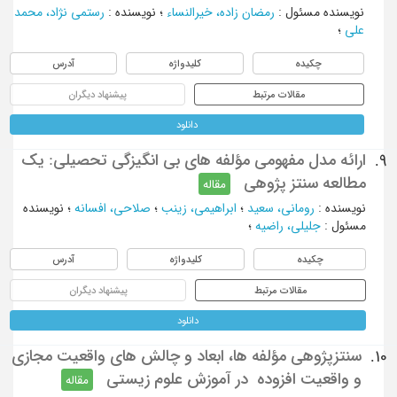
نویسنده مسئول
:
رمضان زاده، خیرالنساء
؛
نویسنده
:
رستمی نژاد، محمد
علی
؛
چکیده
کلیدواژه
آدرس
مقالات مرتبط
پیشنهاد دیگران
دانلود
ارائه مدل مفهومی مؤلفه های بی انگیزگی ‌تحصیلی: یک
9.
مطالعه سنتز پژوهی
مقاله
نویسنده
:
رومانی، سعید
؛
ابراهیمی، زینب
؛
صلاحی، افسانه
؛
نویسنده
مسئول
:
جلیلی، راضیه
؛
چکیده
کلیدواژه
آدرس
مقالات مرتبط
پیشنهاد دیگران
دانلود
سنتزپژوهی مؤلفه ‫ها، ابعاد و چالش‫ های واقعيت مجازی
10.
و واقعيت افزوده ‬‬‬‬‬‬‬‬‬‬‬‬‬‬ در آموزش علوم زيستی
مقاله