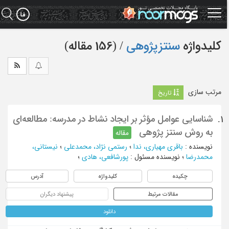
Ski
t
mai
conten
کلیدواژه
سنتزپژوهی
‏/ (156 مقاله)
مرتب سازی
تاریخ
شناسایی عوامل مؤثر بر ایجاد نشاط در مدرسه: مطالعه‌ای
1.
به روش سنتز پژوهی
مقاله
نویسنده
:
باقری مهیاری، ندا
؛
رستمی نژاد، محمدعلی
؛
نیستانی،
محمدرضا
؛
نویسنده مسئول
:
پورشافعی، هادی
؛
چکیده
کلیدواژه
آدرس
مقالات مرتبط
پیشنهاد دیگران
دانلود