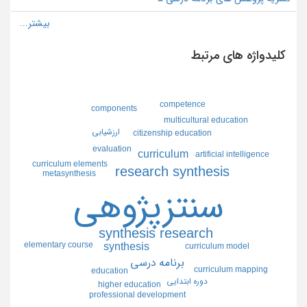
کلیدواژه های مرتبط
competence
components
multicultural education
ارزشيابي
citizenship education
evaluation
curriculum
artificial intelligence
curriculum elements
research synthesis
metasynthesis
سنتزپژوهي
synthesis research
elementary course
synthesis
curriculum model
برنامه درسي
curriculum mapping
education
دوره ابتدايي
higher education
professional development