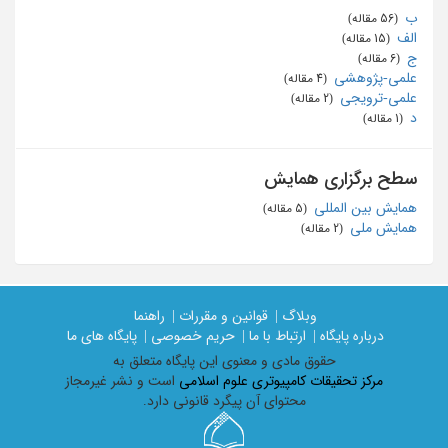
ب
‏ (56 مقاله)
الف
‏ (15 مقاله)
ج
‏ (6 مقاله)
علمی-پژوهشی
‏ (4 مقاله)
علمی-ترویجی
‏ (2 مقاله)
د
‏ (1 مقاله)
سطح برگزاری همایش
همایش بین المللی
‏ (5 مقاله)
همایش ملی
‏ (2 مقاله)
وبلاگ |
قوانین و مقررات |
راهنما
درباره پایگاه |
ارتباط با ما |
حریم خصوصی |
پایگاه های ما
حقوق مادی و معنوی اين پايگاه متعلق به
مرکز تحقیقات کامپیوتری علوم اسلامی
است و نشر غیرمجاز
محتوای آن پیگرد قانونی دارد.