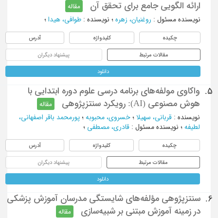
ارائه الگویی جامع برای تحقق آن
مقاله
نویسنده مسئول
:
روغنیان، زهره
؛
نویسنده
:
طوافی، هیدا
؛
چکیده
کلیدواژه
آدرس
مقالات مرتبط
پیشنهاد دیگران
دانلود
واکاوی مولفه‌های برنامه درسی علوم دوره ابتدایی با
5.
هوش مصنوعی (AI): رویکرد سنتزپژوهی
مقاله
نویسنده
:
قربانی، سهیلا
؛
خسروی، محبوبه
؛
پورمحمد باقر اصفهانی،
لطیفه
؛
نویسنده مسئول
:
قادری، مصطفی
؛
چکیده
کلیدواژه
آدرس
مقالات مرتبط
پیشنهاد دیگران
دانلود
سنتزپژوهی مؤلفه‌های شایستگی مدرسان آموزش پزشکی
6.
در زمینه آموزش مبتنی بر شبیه‌سازی
مقاله