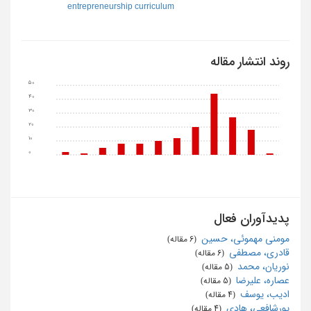
entrepreneurship curriculum
روند انتشار مقاله
50
40
30
20
10
0
پدیدآوران فعال
مومنی مهموئی، حسین
‏ (6 مقاله)
قادری، مصطفی
‏ (6 مقاله)
نوریان، محمد
‏ (5 مقاله)
عصاره، علیرضا
‏ (5 مقاله)
ادیب، یوسف
‏ (4 مقاله)
پورشافعی، هادی
‏ (4 مقاله)