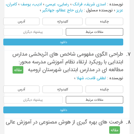
نویسنده
:
اسدی شریف، فرانک
؛
رضایی، عیسی
؛
ادیب، یوسف
؛
کامران،
عزیز
؛
نویسنده مسئول
:
یاری حاج عطالو، جهانگیر
؛
چکیده
کلیدواژه
آدرس
مقالات مرتبط
پیشنهاد دیگران
دانلود
طراحی الگوی مفهومی شاخص های اثربخشی مدارس
7.
ابتدایی با رویکرد ارتقاء نظام آموزشی مدرسه محور:
مطالعه ای در مدارس ابتدایی شهرستان ارومیه
مقاله
نویسنده
:
لطفی قامت، شهلا
؛
چکیده
کلیدواژه
آدرس
مقالات مرتبط
پیشنهاد دیگران
دانلود
فرصت های بهره گیری از هوش مصنوعی در آموزش عالی
8.
مقاله