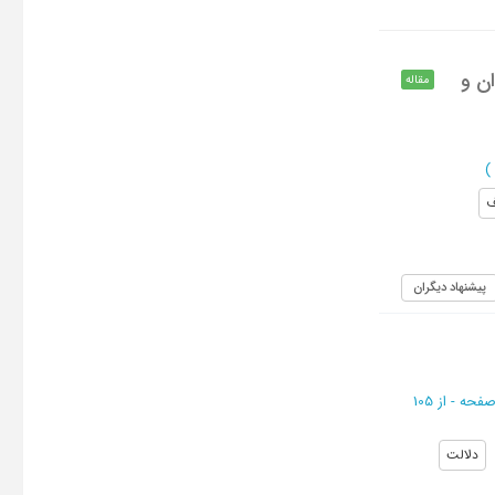
ان و
مقاله
)
پیشنهاد دیگران
از 105
دلالت