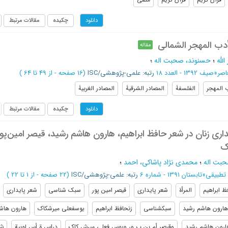
چکیده
مقالات مرتبط
دانلود
أدب المهجر الشمالی
مقاله
لله
؛
حسنوند، صحبت اله
؛
اصر
»
صیف 1392 - العدد 18
رتبه: علمی-پژوهشی/ISC
(‎16 صفحه -
از 49 تا 64
)
 المهجر
الفلسفۀ
المصادر الشرقیۀ
المصادر الغربیۀ
چکیده
مقالات مرتبط
دانلود
ری زنان در شعر حافظ ابراهیم، هارون هاشم رشید، قیصر امین‌پور
ک
بت اله
؛
محمدی نژاد پاشاکی، احمد
؛
 تطبیقی
»
تابستان 1391 - شماره 6
رتبه: علمی-پژوهشی/ISC
(‎22 صفحه -
از 1 تا 22
)
ظ ابراهیم
المرأة
شعر پایداری
قيصر امين پور
سبک شناسي
شعر پايداري
هارون هاشم رشید
سبک­شناسی
زنحافظ ابراهيم
يوسفعلي ميرشکاک
هارون هاش
ارون هاشم رشيد
وقيصر أم بن ب ور ويوس فعلي ميرش کاک
دراس ة أس لوبية
ش 