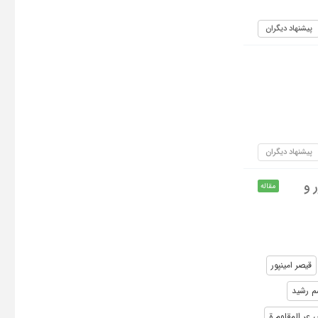
پیشنهاد دیگران
پیشنهاد دیگران
 و
مقاله
قیصر امین­پور
م رشيد
عر المقاوم ة