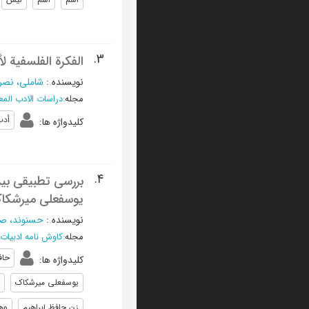
3.
الفکرة الفلسفیة ل
نویسنده
:
شاملی، نصر ا
مجله
:
دراسات الادب المع
أدب
کلیدواژه ها
:
4.
بررسی تطبیقی بیدا
یوسفعلی میرشکا
نویسنده
:
حسنوند، صح
مجله
:
کاوش نامه ادبیات
حاف
کلیدواژه ها
:
یوسفعلی میرشکاک
زن حافظ إبراهيم
وه