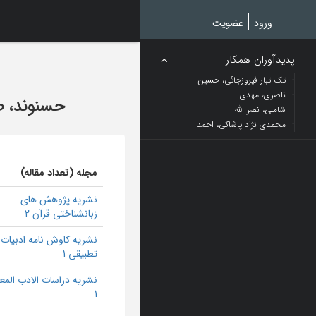
Ski
t
ورود
عضویت
mai
conten
پدیدآوران همکار
تک تبار فیروزجائی، حسین
ناصری، مهدی
حسنوند، ص
شاملی، نصر الله
محمدی نژاد پاشاکی، احمد
مجله (تعداد مقاله)
نشریه پژوهش های
زبانشناختی قرآن 2
نشریه کاوش نامه ادبیات
تطبیقی 1
نشریه دراسات الادب المع
1