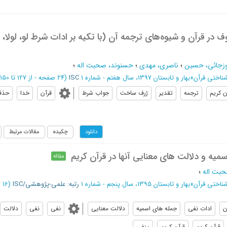
ر قرآن و شیوه‌های ترجمه آن (با تکیه بر ادات شرط لو، لولا، 
روزجائی، حسین
؛
ناصری، مهدی
؛
حسنوند، صحبت اله
؛
ناختی قرآن
»
بهار و تابستان 1397، سال هفتم - شماره 1
ISC
(‎24 صفحه -
از 127 تا 150
ن کریم
ترجمه
تقدیر
ژرف ساخت
جواب شرط
قرآن
خدا
حذف
چکیده
مقالات مرتبط
دانلود
میه و دلالت های معنایی آنها در قرآن کریم
مقاله
بت اله
؛
ناختی قرآن
»
بهار و تابستان 1395، سال پنجم - شماره 1
رتبه: علمی-پژوهشی/ISC
(‎16 صفحه -
ن
ادات نفي
جمله هاي اسميه
دلالت معنايي
نفی
نفی
دلالت
قرآن کریم
قرآن کریم
منفی