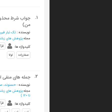
1.
جواب شرط محذوف د
من)
نویسنده
:
تک تبار فی
مجله
:
پژوهش های زبانش
قرآ
کلیدواژه ها
:
صفارزاده
لولا
2.
جمله های منفی اس
نویسنده
:
حسنوند، صح
مجله
:
پژوهش های زبانش
تا 120
)
قرآ
کلیدواژه ها
:
اسم
اسم
لیس