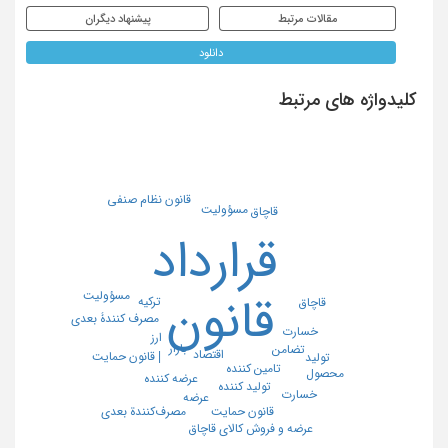
مقالات مرتبط
پیشنهاد دیگران
دانلود
کلیدواژه های مرتبط
قانون نظام صنفی
مسؤولیت
قاچاق
قرارداد
مسؤولیت
قانون
ترکیه
قاچاق
مصرف کنندۀ بعدی
خسارت
ارز
بازار
تضامن
اقتصاد
| قانون حمایت
تولید
تامین کننده
محصول
عرضه کننده
تولید کننده
خسارت
عرضه
قانون حمایت
مصرف‌کنندة بعدی
عرضه و فروش کالای قاچاق