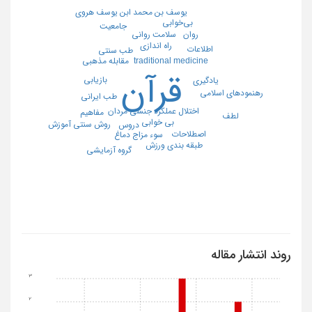
يوسف بن محمد ابن يوسف هروي
بی‌خوابی
جامعیت
روان
سلامت روانی
راه اندازی
اطلاعات
طب سنتی
مقابله مذهبی
traditional medicine
قرآن
بازیابی
یادگیری
رهنمودهای اسلامی
طب ايراني
اختلال عملكرد جنسي مردان
مفاهیم
لطف
بی خوابی
روش سنتى آموزش
دروس
اصطلاحات
سوء مزاج دماغ
طبقه بندي ورزش
گروه آزمایشی
روند انتشار مقاله
3
2