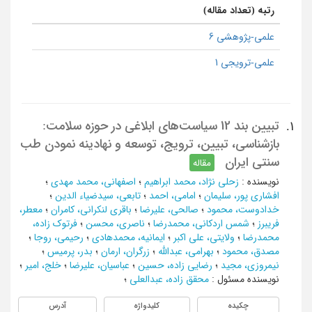
رتبه (تعداد مقاله)
علمی-پژوهشی 6
علمی-ترویجی 1
تبیین بند 12 سیاست‌های ابلاغی در حوزه سلامت:
1.
بازشناسی، تبیین، ترویج، توسعه و نهادینه نمودن طب
سنتی ایران
مقاله
نویسنده
:
زحلی نژاد، محمد ابراهیم
؛
اصفهانی، محمد مهدی
؛
افشاری پور، سلیمان
؛
امامی، احمد
؛
تابعی، سیدضیاء الدین
؛
خدادوست، محمود
؛
صالحی، علیرضا
؛
باقری لنکرانی، کامران
؛
معطر،
فریبرز
؛
شمس اردکانی، محمدرضا
؛
ناصری، محسن
؛
فرتوک زاده،
محمدرضا
؛
ولایتی، علی اکبر
؛
ایمانیه، محمدهادی
؛
رحیمی، روجا
؛
مصدق، محمود
؛
بهرامی، عبدالله
؛
زرگران، ارمان
؛
بدر، پرمیس
؛
نیمروزی، مجید
؛
رضایی زاده، حسین
؛
عباسیان، علیرضا
؛
خلج، امیر
؛
نویسنده مسئول
:
محقق زاده، عبدالعلی
؛
چکیده
کلیدواژه
آدرس