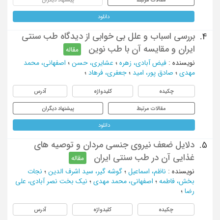
دانلود
بررسی اسباب و علل بی خوابی از دیدگاه طب سنتی
4.
ایران و مقایسه آن با طب نوین
مقاله
نویسنده
:
فیض آبادی، زهره
؛
عشایری، حسن
؛
اصفهانی، محمد
مهدی
؛
صادق پور، امید
؛
جعفری، فرهاد
؛
چکیده
کلیدواژه
آدرس
مقالات مرتبط
پیشنهاد دیگران
دانلود
دلایل ضعف نیروی جنسی مردان و توصیه های
5.
غذایی آن در طب سنتی ایران
مقاله
نویسنده
:
ناظم، اسماعیل
؛
گوشه گیر، سید اشرف الدین
؛
نجات
بخش، فاطمه
؛
اصفهانی، محمد مهدی
؛
نیک بخت نصر آبادی، علی
رضا
؛
چکیده
کلیدواژه
آدرس