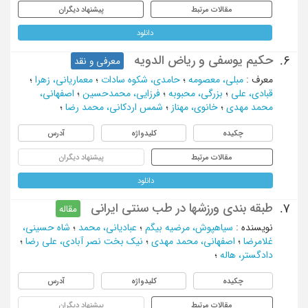
مقالات مرتبط
پیشنهاد دیگران
دانلود
حکیم یوسفی و ریاض الدویه
6.
معرفی و نقد
معرف
:
مبلی، معصومه
؛
حامدی، شکوه سادات
؛
معماریانی، زهرا
؛
قبادی، علی
؛
بزرگی، محبوبه
؛
فرزایی، محمدحسین
؛
اصفهانی،
محمد مهدی
؛
خانوی، مهناز
؛
شمس اردکانی، محمد رضا
؛
چکیده
کلیدواژه
آدرس
مقالات مرتبط
پیشنهاد دیگران
دانلود
طبقه بندی ورزشها در طب سنتی ایرانی
7.
مقاله
نویسنده
:
سیاهپوش، مرضیه بیگم
؛
عبادیانی، محمد
؛
شاه حسینی،
غلامرضا
؛
اصفهانی، محمد مهدی
؛
نیک بخت نصر آبادی، علی رضا
؛
دادگستر، هاله
؛
چکیده
کلیدواژه
آدرس
مقالات مرتبط
پیشنهاد دیگران