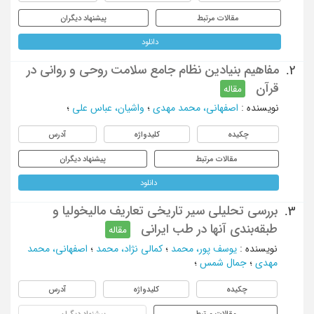
مقالات مرتبط
پیشنهاد دیگران
دانلود
مفاهیم بنیادین نظام جامع سلامت روحی و روانی در
2.
قرآن
مقاله
نویسنده
:
اصفهانی، محمد مهدی
؛
واشیان، عباس علی
؛
چکیده
کلیدواژه
آدرس
مقالات مرتبط
پیشنهاد دیگران
دانلود
بررسی تحلیلی سیر تاریخی تعاریف مالیخولیا و
3.
طبقه‌بندی آنها در طب ایرانی
مقاله
نویسنده
:
یوسف پور، محمد
؛
کمالی نژاد، محمد
؛
اصفهانی، محمد
مهدی
؛
جمال شمس
؛
چکیده
کلیدواژه
آدرس
مقالات مرتبط
پیشنهاد دیگران