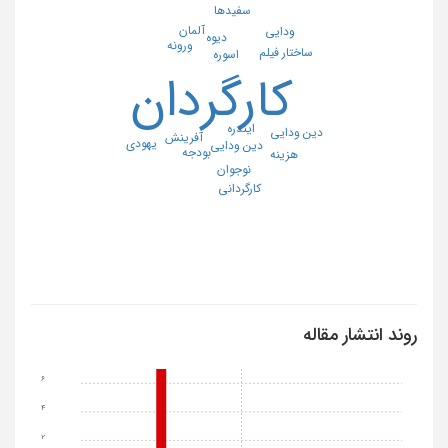
سفیدها
آلمان
ودایی
دیوه
ورونه
ساختار فیلم
اسوره
کارگردان
ایندره
دین ودایی
آفرینش
یهودی
دین ودایی
بودجه
هزینه
نوجوان
کارگردانی
روند انتشار مقاله
6
4
2