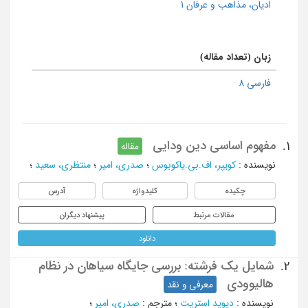
ادیان، مذاهب و عرفان 1
زبان (تعداد مقاله)
فارسی 8
مفهوم اساسی دین ودایی
1.
مقاله
نویسنده
:
کویپر، اف.بی.یاکوبوس
؛
صدری، امیر
؛
منتظری، سعید
؛
چکیده
کلیدواژه
آدرس
مقالات مرتبط
پیشنهاد دیگران
دانلود
شمایل یک فرشته: بررسی جایگاه سیاهان در نظام
2.
هالیوودی
معرفی و نقد
نویسنده
:
دیوید استریت
؛
مترجم
:
صدری، امیر
؛