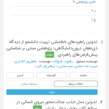
علمی-پژوهشی 11
د 2
ج 1
تدوین راهبردهای خط‌مشی تربیت دانشجو از دیدگاه
1.
ذی‌نفعان درون‌دانشگاهی؛ پژوهشی مبتنی بر شناسایی
پیش‌فرض‌های راهبردی
مقاله
نویسنده مسئول
:
رهنورد، فرج‌اله
؛
نویسنده
:
طاهرپور کلانتری،
حبیب ‌اله
؛
امامی، سیدمجتبی
؛
عرفانی‌فر، اکبر
؛
چکیده
کلیدواژه
آدرس
مقالات مرتبط
پیشنهاد دیگران
دانلود
تدوین مدل جذب عدالت‌محور نیروی انسانی در
2.
سطح کلان بخش دولتی ایران
مقاله