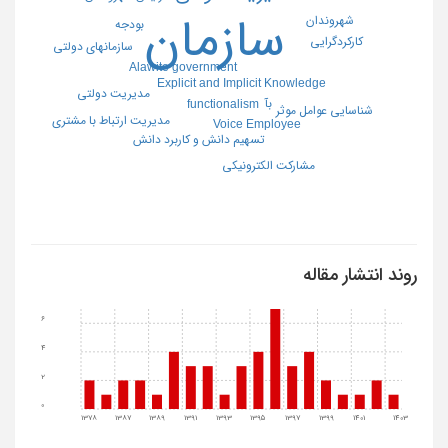
سازمان
شهروندان
بودجه
کارکردگرایی
سازمانهای دولتی
Alawite government
Explicit and Implicit Knowledge
مدیریت دولتی
بآ
functionalism
شناسایی عوامل موثر
مدیریت ارتباط با مشتری
Voice Employee
تسهیم دانش و کاربرد دانش
مشارکت الکترونیکی
روند انتشار مقاله
6
4
2
0
1378
1387
1389
1391
1393
1395
1397
1399
1401
1403