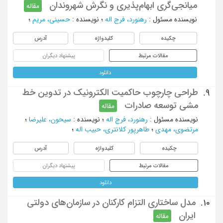
میانجی‌گری ابهام‌‌پذیری و نگرش شهروندان
مقاله
نویسنده مسئول
:
رهنورد، فرج‌ اله
؛
نویسنده
:
حسینی، مریم
؛
چکیده
کلیدواژه
آدرس
مقالات مرتبط
پیشنهاد دیگران
دانلود
طراحی چارچوب حاکمیت الکترونیک در تدوین خط
9.
مشی توسعه صادرات
مقاله
نویسنده مسئول
:
رهنورد، فرج اله
؛
نویسنده
:
سیحون، علیرضا
؛
مرتضوی، مهدی
؛
طاهرپور کلانتری، حبیب اله
؛
چکیده
کلیدواژه
آدرس
مقالات مرتبط
پیشنهاد دیگران
دانلود
مدل ساختاری التزام کارکنان در سازمان‌های دولتی
10.
ایران
مقاله