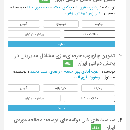
نویسنده
:
رهنورد، فرج‌اله
؛
چگین، میثم
؛
محمدپور، یلدا
؛
نویسنده
مسئول
:
علی پور درویش، زهرا
؛
چکیده
کلیدواژه
آدرس
مقالات مرتبط
پیشنهاد دیگران
دانلود
تدوین چارچوب حرفه‌ای‌سازی مشاغل مدیریتی در
3.
بخش دولتی ایران
مقاله
نویسنده
:
عزت آبادی پور، حسام
؛
زاهدی، سید محمد
؛
نویسنده
مسئول
:
رهنورد، فرج اله
؛
چکیده
کلیدواژه
آدرس
مقالات مرتبط
پیشنهاد دیگران
دانلود
سیاست‌های کلی برنامه‌های توسعه: مطالعه موردی
4.
ایران
مقاله