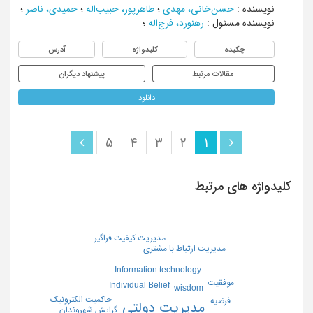
نویسنده
:
حسن‌خانی، مهدی
؛
طاهرپور، حبیب‌اله
؛
حمیدی، ناصر
؛
نویسنده مسئول
:
رهنورد، فرج‌اله
؛
چکیده
کلیدواژه
آدرس
مقالات مرتبط
پیشنهاد دیگران
دانلود
5
4
3
2
1
کلیدواژه های مرتبط
مدیریت کیفیت فراگیر
مدیریت ارتباط با مشتری
Information technology
موفقیت
Individual Belief
wisdom
حاکمیت الکترونیک
فرضیه
مدیریت دولتی
گرایش شهروندان