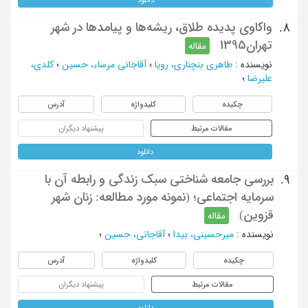
واکاوی پدیده طلاق، ریشه‌ها و پیامد‌ها در شهر
8.
تهران1395
مقاله
نویسنده
:
طاهری بنچناری، رویا
؛
آقاجانی مرساء، حسین
؛
کلدی،
علیرضا
؛
چکیده
کلیدواژه
آدرس
مقالات مرتبط
پیشنهاد دیگران
دانلود
بررسی جامعه شناختی سبک زندگی و رابطه آن با
9.
سرمایه اجتماعی؛ (نمونه مورد مطالعه: زنان شهر
قزوین)
مقاله
نویسنده
:
میرحسینی، بیدا
؛
آقاجانی، حسین
؛
چکیده
کلیدواژه
آدرس
مقالات مرتبط
پیشنهاد دیگران
دانلود