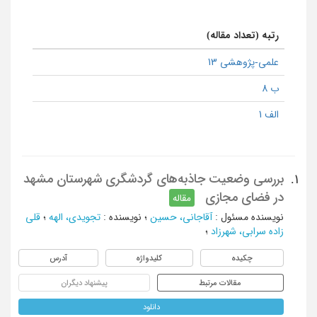
رتبه (تعداد مقاله)
علمی-پژوهشی 13
ب 8
الف 1
بررسی وضعیت جاذبه‌های گردشگری شهرستان مشهد
1.
در فضای مجازی
مقاله
نویسنده مسئول
:
آقاجانی، حسین
؛
نویسنده
:
تجویدی، الهه
؛
قلی
زاده سرابی، شهرزاد
؛
چکیده
کلیدواژه
آدرس
مقالات مرتبط
پیشنهاد دیگران
دانلود