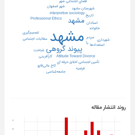
فضای اجتماعی شهر
شهر اصفهان
شهرستان مشهد
interpretive sociology
تاریخ
مشهد
Professional Ethics
استادان
خانواده
مشهد
تصمیم‌گیری
سردم
مطالبات اجتماعی
شهرداری
بآ
استعدادها
پیوند گروهی
شناخت
کارآفرینی
Attitude Toward Divorce
تأمین اجتماعی
اخلاق حرفه ای
کاخ عالی‌قاپو
فرضیه
جامعه‌شناسی
روند انتشار مقاله
6
4