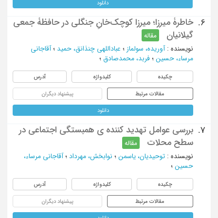
دانلود
خاطرۀ میرزا؛ میرزا کوچک‌خانِ جنگلی در حافظۀ جمعی
6.
گیلانیان
مقاله
نویسنده
:
آوریده، سولماز
؛
عباداللهی چنذانق، حمید
؛
آقاجانی
مرساء، حسین
؛
فربد، محمدصادق
؛
چکیده
کلیدواژه
آدرس
مقالات مرتبط
پیشنهاد دیگران
دانلود
بررسی عوامل تهدید کننده ی همبستگی اجتماعی در
7.
سطح محلات
مقاله
نویسنده
:
توحیدیان، یاسمن
؛
نوابخش، مهرداد
؛
آقاجانی مرساء،
حسین
؛
چکیده
کلیدواژه
آدرس
مقالات مرتبط
پیشنهاد دیگران
دانلود