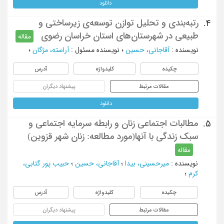
دانلود
رتبه‌بندی و تحلیل توازن توسعه‌ی زیرساختی و
4.
طبیعی در شهرستان‌های استان خراسان رضوی
مقاله
نویسنده
:
آقاجانی، حسین
؛
نویسنده مسئول
:
آراسته، مژگان
؛
چکیده
کلیدواژه
آدرس
مقالات مرتبط
پیشنهاد دیگران
دانلود
مطالبات اجتماعی زنان و رابطه سرمایه اجتماعی و
5.
سبک زندگی با آنها(مورد مطالعه: زنان شهر قزوین)
مقاله
نویسنده
:
میرحسینی، بیدا
؛
آقاجانی، حسین
؛
حبیب پور گتابی،
کرم
؛
چکیده
کلیدواژه
آدرس
مقالات مرتبط
پیشنهاد دیگران