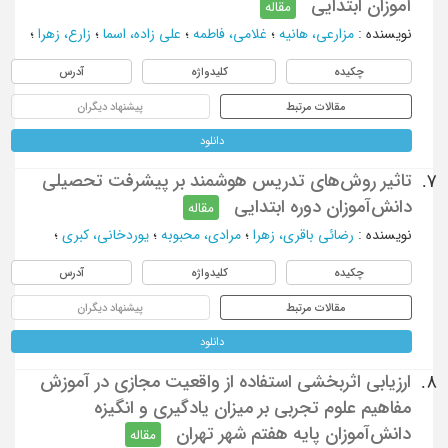
آموزان ابتدایی
مقاله
نویسنده
:
مزارعی، هانیه
؛
غلامی، فاطمه
؛
علی زاده، اسما
؛
زارع، زهرا
؛
چکیده
کلیدواژه
آدرس
مقالات مرتبط
پیشنهاد دیگران
دانلود
تاثیر روش‌های تدریس هوشمند بر پیشرفت تحصیلی
7.
دانش‌آموزان دوره ابتدایی
مقاله
نویسنده
:
رضائی باقری، زهرا
؛
مرادی، محبوبه
؛
یوردخانی، کبری
؛
چکیده
کلیدواژه
آدرس
مقالات مرتبط
پیشنهاد دیگران
دانلود
ارزیابی اثربخشی استفاده از واقعیت مجازی در آموزش
8.
مفاهیم علوم تجربی بر میزان یادگیری و انگیزه
دانش‌آموزان پایه هفتم شهر تهران
مقاله