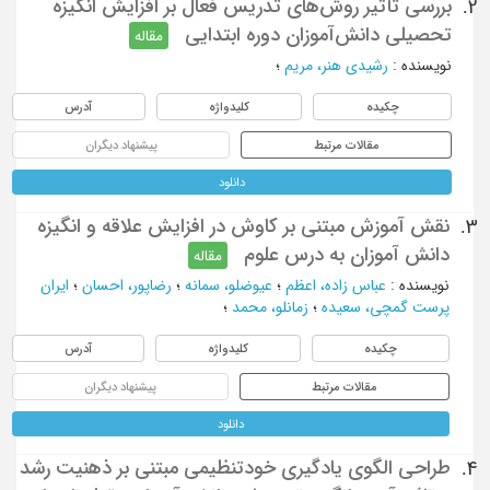
بررسی تأثیر روش‌های تدریس فعال بر افزایش انگیزه
2.
تحصیلی دانش‌آموزان دوره ابتدایی
مقاله
نویسنده
:
رشیدی هنر، مریم
؛
چکیده
کلیدواژه
آدرس
مقالات مرتبط
پیشنهاد دیگران
دانلود
نقش آموزش مبتنی بر کاوش در افزایش علاقه و انگیزه
3.
دانش آموزان به درس علوم
مقاله
نویسنده
:
عباس زاده، اعظم
؛
عیوضلو، سمانه
؛
رضاپور، احسان
؛
ایران
پرست گمچی، سعیده
؛
زمانلو، محمد
؛
چکیده
کلیدواژه
آدرس
مقالات مرتبط
پیشنهاد دیگران
دانلود
طراحی الگوی یادگیری خودتنظیمی مبتنی بر ذهنیت رشد
4.