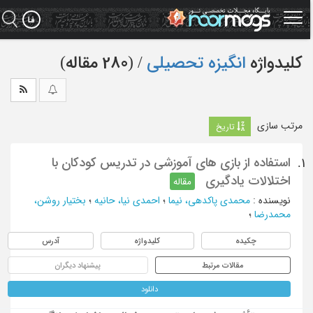
Ski
t
mai
conten
کلیدواژه
انگیزه تحصیلی
‏/ (280 مقاله)
مرتب سازی
تاریخ
استفاده از بازی های آموزشی در تدریس کودکان با
1.
اختلالات یادگیری
مقاله
نویسنده
:
محمدی پاکدهی، نیما
؛
احمدی نیا، حانیه
؛
بختیار روشن،
محمدرضا
؛
چکیده
کلیدواژه
آدرس
مقالات مرتبط
پیشنهاد دیگران
دانلود