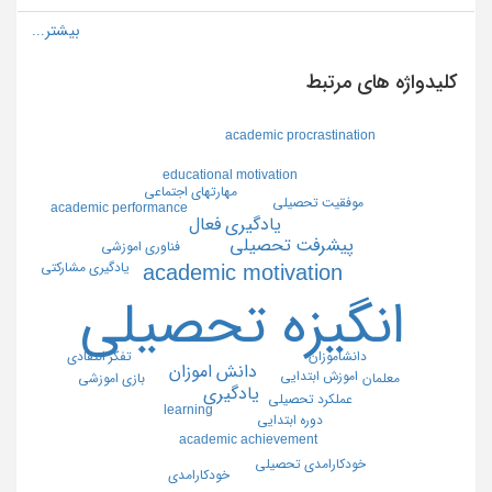
کلیدواژه های مرتبط
academic procrastination
educational motivation
مهارتهاي اجتماعي
موفقيت تحصيلي
academic performance
يادگيري فعال
پيشرفت تحصيلي
فناوري اموزشي
يادگيري مشاركتي
academic motivation
انگيزه تحصيلي
تفكر انتقادي
دانشاموزان
دانش اموزان
اموزش ابتدايي
معلمان
بازي اموزشي
يادگيري
عملكرد تحصيلي
learning
دوره ابتدايي
academic achievement
خودكارامدي تحصيلي
خودكارامدي