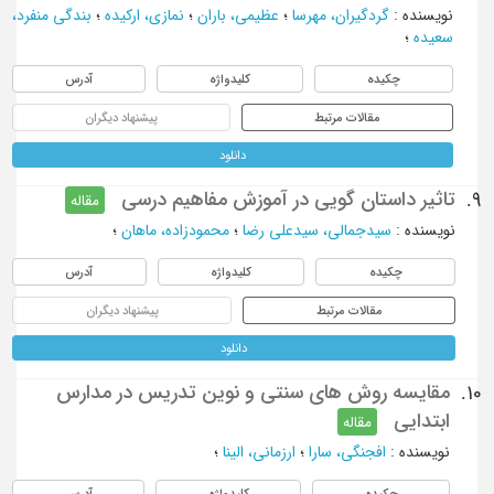
نویسنده
:
گردگیران، مهرسا
؛
عظیمی، باران
؛
نمازی، ارکیده
؛
بندگی منفرد،
سعیده
؛
چکیده
کلیدواژه
آدرس
مقالات مرتبط
پیشنهاد دیگران
دانلود
تاثیر داستان گویی در آموزش مفاهیم درسی
9.
مقاله
نویسنده
:
سیدجمالی، سیدعلی رضا
؛
محمودزاده، ماهان
؛
چکیده
کلیدواژه
آدرس
مقالات مرتبط
پیشنهاد دیگران
دانلود
مقایسه روش های سنتی و نوین تدریس در مدارس
10.
ابتدایی
مقاله
نویسنده
:
افجنگی، سارا
؛
ارزمانی، الینا
؛
چکیده
کلیدواژه
آدرس