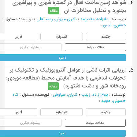
شواهد زمین‌ساخت فعال در گسترۀ شهری و پیراشهری
4.
بجنورد و تحلیل مخاطرات آن
مقاله
نویسنده
:
ملازاده، معصومه
؛
نادری مایوان، رمضانعلی
؛
نویسنده مسئول
:
جعفری، تیمور
؛
چکیده
کلیدواژه
آدرس
مقالات مرتبط
پیشنهاد دیگران
دانلود
ارزیابی اثرات ناشی از عوامل آنتروپوژنیک و تکتونیک بر
5.
تحولات لندفرمی با هدف آمایش محیط (مطالعه موردی:
رودخانه شور و دشت اشتهارد)
مقاله
نویسنده
:
بعاج زاده، زینب
؛
شایان، سیاوش
؛
نویسنده مسئول
:
شاه
حسینی، مجید
؛
چکیده
کلیدواژه
آدرس
مقالات مرتبط
پیشنهاد دیگران
دانلود