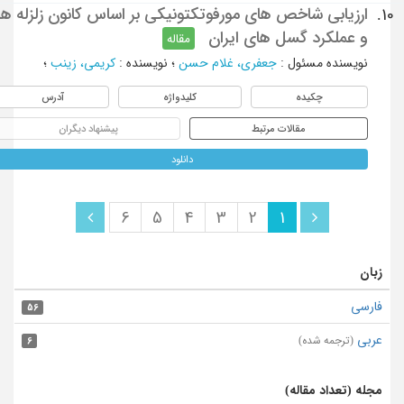
ارزیابی شاخص های مورفوتکتونیکی بر اساس کانون زلزله ها
10.
و عملکرد گسل های ایران
مقاله
نویسنده مسئول
:
جعفری، غلام حسن
؛
نویسنده
:
کریمی، زینب
؛
چکیده
کلیدواژه
آدرس
مقالات مرتبط
پیشنهاد دیگران
دانلود
6
5
4
3
2
1
زبان
فارسی
56
عربی
(ترجمه شده)
6
مجله (تعداد مقاله)