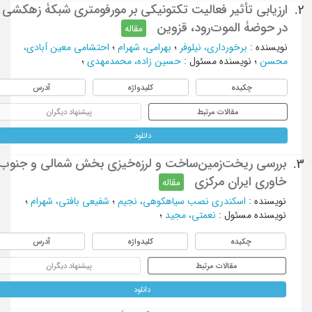
ارزیابی تأثیر فعالیت تکتونیکی بر مورفومتری شبکۀ زهکشی
2.
در حوضۀ الموت‌رود، قزوین
مقاله
نویسنده
:
برخورداری، نیلوفر
؛
بهرامی، شهرام
؛
احتشامی معین آبادی،
محسن
؛
نویسنده مسئول
:
حسین زاده، محمدمهدی
؛
چکیده
کلیدواژه
آدرس
مقالات مرتبط
پیشنهاد دیگران
دانلود
بررسی ریخت‌زمین‌ساخت و لرزه‌خیزی بخش شمالی و جنوب
3.
خاوری ایران مرکزی
مقاله
نویسنده
:
اسکندری نصب سیاهکوهی، نجیم
؛
شفیعی بافتی، شهرام
؛
نویسنده مسئول
:
نعمتی، مجید
؛
چکیده
کلیدواژه
آدرس
مقالات مرتبط
پیشنهاد دیگران
دانلود