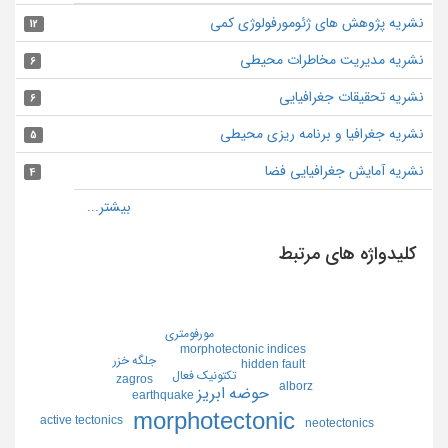
نشریه پژوهش های ژئومورفولوژی کمی
12
نشریه مدیریت مخاطرات محیطی
6
نشریه تحقیقات جغرافیایی
6
نشریه جغرافیا و برنامه ریزی محیطی
5
نشریه آمایش جغرافیایی فضا
4
کلیدواژه های مرتبط
مورفومتري
morphotectonic indices
جلگه خزر
hidden fault
تكتونيك فعال
zagros
alborz
حوضه ابريز
earthquake
morphotectonic
active tectonics
neotectonics