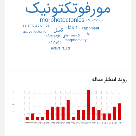
مورفوتكتونيك
morphotectonics
نيوتكتونيك
seismotectonics
fault
catchment
گسل
active tectonic
البرز
شاخص هاي ژيومورفيك
morphometry
تكتونيك
active faults
روند انتشار مقاله
8
6
4
2
0
1383
1387
1388
1389
1390
1391
1392
1393
1394
1395
1396
1397
1398
1399
1400
1401
1402
1403
1404