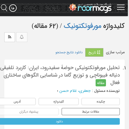
Ski
t
mai
conten
کلیدواژه
مورفوتکتونیک
‏/ (62 مقاله)
مرتب سازی
دانلود نتایج جستجو
تاریخ
تحلیل مورفوتکتونیکی حوضۀ سفیدرود، ایران: کاربرد تلفیقی
1.
دنباله فیبوناچی و توزیع گاما در شناسایی الگوهای ساختاری
فعال
مقاله
نویسنده مسئول
:
جعفری، غلام حسن
؛
چکیده
کلیدواژه
آدرس
مقالات مرتبط
پیشنهاد دیگران
دانلود