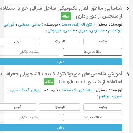
شناسایی مناطق فعال تکتونیکی ساحل شرقی خزر با استفاده
6.
از سنجش از دور راداری
مقاله
نویسنده مسئول
:
فتح اله زاده، محمد
؛
نویسنده
:
یمانی، مجتبی
؛
گورابی،
ابوالقاسم
؛
مقصودی، مهران
؛
قدیمی، مهرنوش
؛
چکیده
کلیدواژه
آدرس
مقالات مرتبط
پیشنهاد دیگران
دانلود
آموزش شاخص‌های مورفوتکتونیک به دانشجویان جغرافیا با
7.
استفاده از GIS و Google earth
مقاله
نویسنده مسئول
:
معتمدی راد، محمد
؛
نویسنده
:
ربیعی گسک، مریم
؛
امیری، ابراهیم
؛
چکیده
کلیدواژه
آدرس
مقالات مرتبط
پیشنهاد دیگران
دانلود