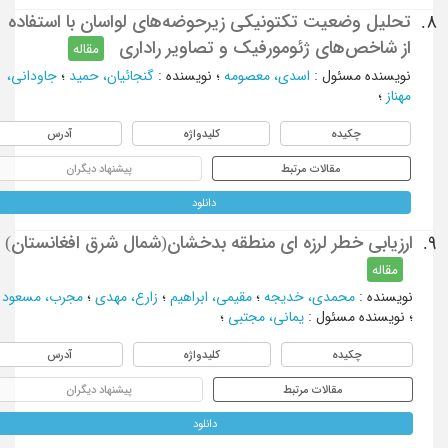
تحلیل وضعیت تکتونیکی زیرحوضه‌های لواسان با استفاده
8.
از شاخص‌های ژئومورفیک و تصاویر راداری
مقاله
نویسنده مسئول
:
اسدی، معصومه
؛
نویسنده
:
گنجائیان، حمید
؛
جاودانی،
مهناز
؛
چکیده
کلیدواژه
آدرس
مقالات مرتبط
پیشنهاد دیگران
دانلود
ارزیابی خطر لرزه ای منطقه بدخشان(شمال شرق افغانستان)
9.
مقاله
نویسنده
:
محمدی، خدیجه
؛
مقیمی، ابراهیم
؛
زارع، مهدی
؛
مجرب، مسعود
؛
نویسنده مسئول
:
یمانی، مجتبی
؛
چکیده
کلیدواژه
آدرس
مقالات مرتبط
پیشنهاد دیگران
دانلود