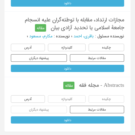
دانلود
مجازات ارتداد، مقابله با توطئه‌گران علیه انسجام
جامعهٔ اسلامی یا تحدید آزادی بیان
مقاله
نویسنده مسئول
:
باقری، احمد
؛
نویسنده
:
مکارم، مسعود
؛
چکیده
کلیدواژه
آدرس
مقالات مرتبط
پیشنهاد دیگران
دانلود
Abstracts - مجله فقه
مقاله
چکیده
کلیدواژه
آدرس
مقالات مرتبط
پیشنهاد دیگران
دانلود