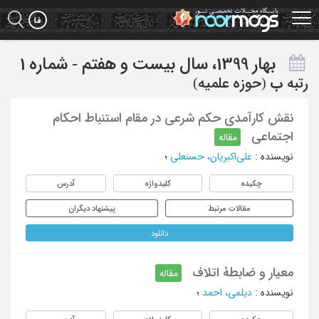
Ski
t
mai
conten
بهار 1399، سال بیست و هفتم - شماره 1
رتبه
ب
(حوزه علمیه)
نقش کارآمدی حکم شرعی در مقام استنباط احکام
اجتماعی
مقاله
نویسنده
:
علی‌اکبریان، حسنعلی
؛
چکیده
کلیدواژه
آدرس
مقالات مرتبط
پیشنهاد دیگران
دانلود
معیار و ضابطهٔ اتلاف
مقاله
نویسنده
:
دیلمی، احمد
؛