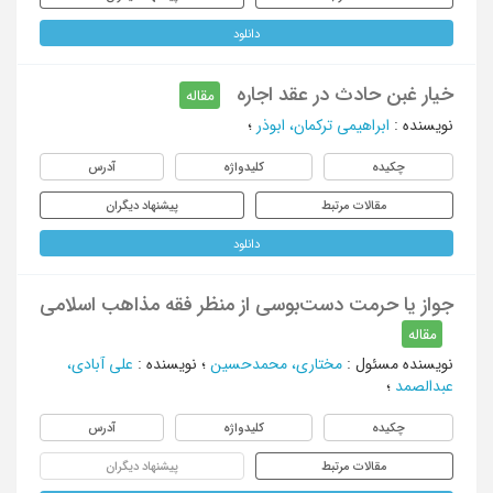
دانلود
خیار غبن حادث در عقد اجاره
مقاله
نویسنده
:
ابراهیمی ترکمان، ابوذر
؛
چکیده
کلیدواژه
آدرس
مقالات مرتبط
پیشنهاد دیگران
دانلود
جواز یا حرمت دست‌بوسی از منظر فقه مذاهب اسلامی
مقاله
نویسنده مسئول
:
مختاری، محمدحسین
؛
نویسنده
:
علی آبادی،
عبدالصمد
؛
چکیده
کلیدواژه
آدرس
مقالات مرتبط
پیشنهاد دیگران