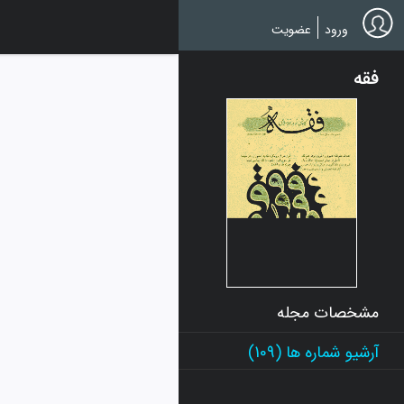
Ski
t
ورود
عضویت
mai
conten
فقه
مشخصات مجله
آرشیو شماره ها (109)