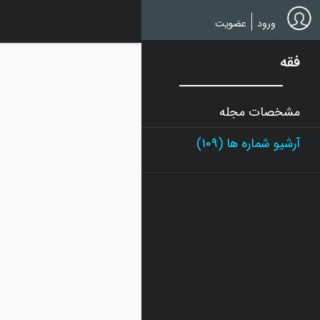
Ski
t
ورود
عضویت
mai
conten
فقه
مشخصات مجله
آرشیو شماره ها (109)