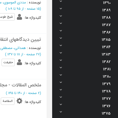
نویسنده
:
مددی الموسوی، س
1390
(‎15 صفحه -
از 95 تا 109
)
1389
شیخ طوس
1388
کلیدواژه ها
:
1387
1386
تبیین دیدگاههای انتقا
1385
1384
نویسنده
:
همدانی، مصطفی
؛
1383
(‎27 صفحه -
از 111 تا 137
)
1382
حقیقت
کلیدواژه ها
:
1381
1380
1379
ملخص المقالات - مجله
1378
(‎6 صفحه -
از 140 تا 145
)
1377
المقاصة
کلیدواژه ها
:
1376
1375