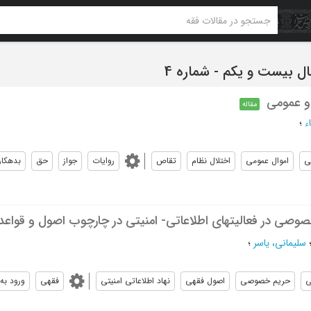
و عمومی
مقاله
ء
؛
ی
اموال عمومی
اختلال نظام
تقاص
روایات
جواز
حق
بدهکار
صوصی در فعالیت‏های اطلاعاتی- امنیتی در چارچوب اصول و قواعد
سلیمانی، یاسر
؛
ی
حریم خصوصی
اصول فقهی
نهاد اطلاعاتی امنیتی
فقهی
ورود ب