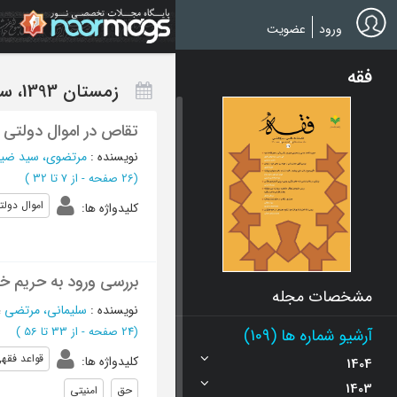
Ski
t
ورود
عضویت
mai
conten
فقه
زمستان 1393، سال بیست و یکم - شماره 4
تقاص در اموال دولتی 
نویسنده
:
مرتضوی، سید ضیا
(‎26 صفحه -
از 7 تا 32
)
اموال دولت
کلیدواژه ها
:
بررسی ورود به حریم خ
مشخصات مجله
نویسنده
:
سلیمانی، مرتضی
؛
(‎24 صفحه -
از 33 تا 56
)
آرشیو شماره ها (109)
قواعد فقه
کلیدواژه ها
:
1404
1403
حق
امنیتی