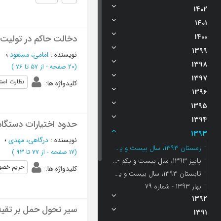
1402
1401
1400
دخالت حاکم در تولیت 
1399
نویسنده
:
امامی، مسعود
؛
1398
(‎20 صفحه -
از 57 تا 76
)
1397
نظارت است
کلیدواژه ها
:
1396
1395
1394
حدود اختیارات دستگاه 
1393
نویسنده
:
درگاهی، مهدی
؛
زمستان 1393، سال بیست و یکم - شماره 4
(‎17 صفحه -
از 77 تا 93
)
پاییز 1393، سال بیست و یکم - شماره 3
حریم خص
کلیدواژه ها
:
تابستان 1393، سال بیست و یکم - شماره 2
بهار 1393 - شماره 79
1392
سیر تحول حمل بر تقیه
1391