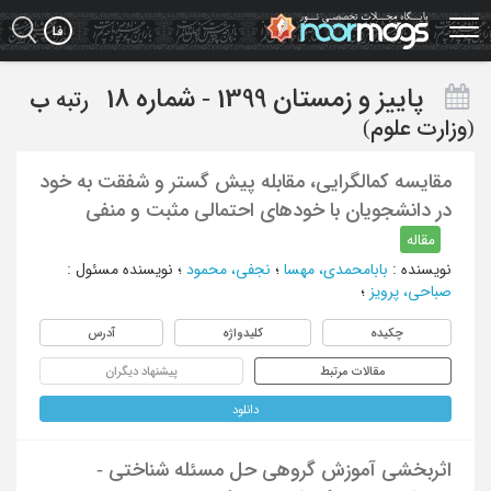
Ski
t
mai
conten
پاییز و زمستان 1399 - شماره 18
رتبه
ب
(وزارت علوم)
مقایسه کمالگرایی، مقابله پیش گستر و شفقت به خود
در دانشجویان با خودهای احتمالی مثبت و منفی
مقاله
نویسنده
:
بابامحمدی، مهسا
؛
نجفی، محمود
؛
نویسنده مسئول
:
صباحی، پرویز
؛
چکیده
کلیدواژه
آدرس
مقالات مرتبط
پیشنهاد دیگران
دانلود
اثربخشی آموزش گروهی حل مسئله شناختی -