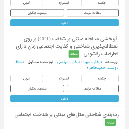
چکیده
کلیدواژه
آدرس
مقالات مرتبط
پیشنهاد دیگران
دانلود
اثربخشی مداخله مبتنی بر شفقت (CFT) بر روی
انعطاف‌پذیری شناختی و کفایت اجتماعی زنان دارای
تعارضات زناشویی
مقاله
نویسنده
:
ترخان، مبینا
؛
ترخان، مرتضی
؛
نویسنده مسئول
:
نشاط
دوست، حمیدطاهر
؛
چکیده
کلیدواژه
آدرس
مقالات مرتبط
پیشنهاد دیگران
دانلود
رده‌بندی شناختی مثل‌های مبتنی بر شناخت اجتماعی
مقاله