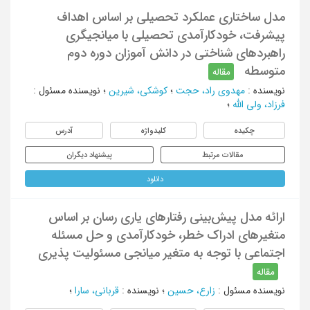
مدل ساختاری عملکرد تحصیلی بر اساس اهداف
پیشرفت، خودکارآمدی تحصیلی با میانجیگری
راهبردهای شناختی در دانش آموزان دوره دوم
متوسطه
مقاله
نویسنده
:
مهدوی راد، حجت
؛
کوشکی، شیرین
؛
نویسنده مسئول
:
فرزاد، ولی الله
؛
چکیده
کلیدواژه
آدرس
مقالات مرتبط
پیشنهاد دیگران
دانلود
ارائه مدل پیش‌بینی رفتارهای یاری رسان بر اساس
متغیرهای ادراک خطر، خودکارآمدی و حل مسئله
اجتماعی با توجه به متغیر میانجی مسئولیت پذیری
مقاله
نویسنده مسئول
:
زارع، حسین
؛
نویسنده
:
قربانی، سارا
؛