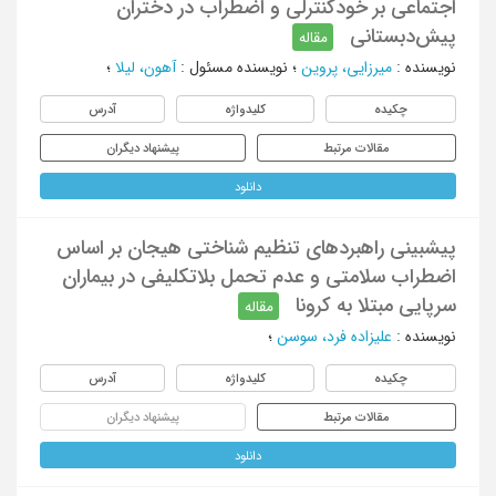
اجتماعی بر خودکنترلی و اضطراب در دختران
پیش‌دبستانی
مقاله
نویسنده
:
میرزایی، پروین
؛
نویسنده مسئول
:
آهون، لیلا
؛
چکیده
کلیدواژه
آدرس
مقالات مرتبط
پیشنهاد دیگران
دانلود
پیش‏بینی راهبردهای تنظیم شناختی هیجان بر اساس
اضطراب سلامتی و عدم تحمل بلاتکلیفی در بیماران
سرپایی مبتلا به کرونا
مقاله
نویسنده
:
علیزاده فرد، سوسن
؛
چکیده
کلیدواژه
آدرس
مقالات مرتبط
پیشنهاد دیگران
دانلود