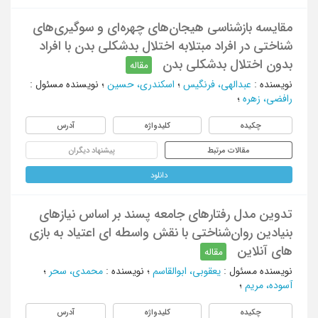
مقایسه بازشناسی هیجان‌های چهره‌ای و سوگیری‌های
شناختی در افراد مبتلابه اختلال بدشکلی بدن با افراد
بدون اختلال بدشکلی بدن
مقاله
نویسنده
:
عبدالهی، فرنگیس
؛
اسکندری، حسین
؛
نویسنده مسئول
:
رافضی، زهره
؛
چکیده
کلیدواژه
آدرس
مقالات مرتبط
پیشنهاد دیگران
دانلود
تدوین مدل رفتارهای جامعه پسند بر اساس نیازهای
بنیادین روان‌شناختی با نقش واسطه ای اعتیاد به بازی
های آنلاین
مقاله
نویسنده مسئول
:
یعقوبی، ابوالقاسم
؛
نویسنده
:
محمدی، سحر
؛
آسوده، مریم
؛
چکیده
کلیدواژه
آدرس