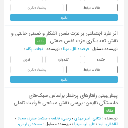
مقالات مرتبط
پیشنهاد دیگران
دانلود
اثر طرد اجتماعی بر عزت نفس آشکار و ضمنی حالتی و
نقش تعدیلگری عزت نفس صفتی
مقاله
نویسنده مسئول
:
فرخنده فال، مونا
؛
نویسنده
:
نجات، پگاه
؛
چکیده
کلیدواژه
آدرس
مقالات مرتبط
پیشنهاد دیگران
دانلود
پیش‌بینی رفتارهای پرخطر براساس سبک‌های
دلبستگی ناایمن: بررسی نقش میانجی ظرفیت تاملی
مقاله
نویسنده
:
کتانی، امیر مهدی
؛
رجبی، فاطمه
؛
معتمد منفرد، سجاد
؛
آقاخانی، لیلا
؛
علی نیا، میترا
؛
نویسنده مسئول
:
مسجدی آرانی،