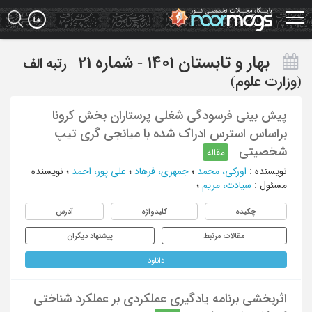
Ski
t
mai
conten
بهار و تابستان 1401 - شماره 21
رتبه
الف
(وزارت علوم)
پیش بینی فرسودگی شغلی پرستاران بخش کرونا
براساس استرس ادراک شده با میانجی گری تیپ
شخصیتی
مقاله
نویسنده
:
اورکی، محمد
؛
جمهری، فرهاد
؛
علی پور، احمد
؛
نویسنده
مسئول
:
سیادت، مریم
؛
چکیده
کلیدواژه
آدرس
مقالات مرتبط
پیشنهاد دیگران
دانلود
اثربخشی برنامه یادگیری عملکردی بر عملکرد شناختی