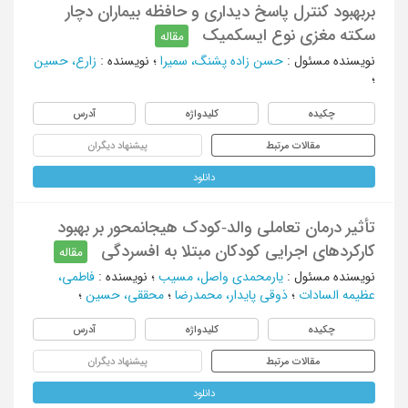
بربهبود کنترل پاسخ دیداری و حافظه بیماران دچار
سکته مغزی نوع ایسکمیک
مقاله
نویسنده مسئول
:
حسن زاده پشنگ، سمیرا
؛
نویسنده
:
زارع، حسین
؛
چکیده
کلیدواژه
آدرس
مقالات مرتبط
پیشنهاد دیگران
دانلود
تأثیر درمان تعاملی والد-کودک هیجان‏محور بر بهبود
کارکردهای اجرایی کودکان مبتلا به افسردگی
مقاله
نویسنده مسئول
:
یارمحمدی واصل، مسیب
؛
نویسنده
:
فاطمی،
عظیمه السادات
؛
ذوقی پایدار، محمدرضا
؛
محققی، حسین
؛
چکیده
کلیدواژه
آدرس
مقالات مرتبط
پیشنهاد دیگران
دانلود