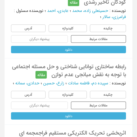
کودکان تاخیر رشدی
مقاله
نویسنده
:
حسینعلی زاده، محمد
؛
عابدی، احمد
؛
نویسنده مسئول
:
فرامرزی، سالار
؛
چکیده
کلیدواژه
آدرس
مقالات مرتبط
پیشنهاد دیگران
دانلود
رابطه ساختاری توانایی شناختی و حل مسئله اجتماعی
با توجه به نقش میانجی عدم توازن
مقاله
نویسنده
:
سپیده دم، فاطمه سادات
؛
زارع، حسین
؛
حدادی، سمانه
؛
چکیده
کلیدواژه
آدرس
مقالات مرتبط
پیشنهاد دیگران
دانلود
اثربخشی تحریک الکتریکی مستقیم فراجمجمه ای